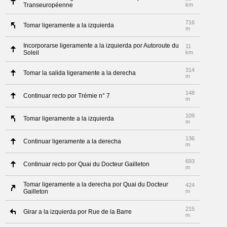
Transeuropéenne
km
716
Tomar ligeramente a la izquierda
m
Incorporarse ligeramente a la izquierda por Autoroute du
11
Soleil
km
314
Tomar la salida ligeramente a la derecha
m
148
Continuar recto por Trémie n° 7
m
109
Tomar ligeramente a la izquierda
m
136
Continuar ligeramente a la derecha
m
693
Continuar recto por Quai du Docteur Gailleton
m
Tomar ligeramente a la derecha por Quai du Docteur
424
Gailleton
m
215
Girar a la izquierda por Rue de la Barre
m