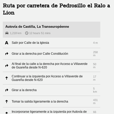
Ruta por carretera de
Pedrosillo el Ralo
a
Lion
Autovía de Castilla, La Transeuropéenne
1,218 km
12 hours 51 mins
Salir por Calle de la Iglesia
4 m
258
Girar a la derecha por Calle Constitución
m
Al final de la calle a la derecha por Acceso a Villaverde
50
de Guareña desde N-620
m
Continuar a la izquierda por Acceso a Villaverde de
17
Guareña desde N-620
m
5
Girar a la derecha
km
431
Tomar la salida ligeramente a la derecha
m
Incorporarse ligeramente a la izquierda por Autovía de
66