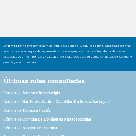
En
ir y llegar
te ofrecemos la mejor ruta para llegar a cualquier destino. Utilizamos las más
avanzadas tecnologías de representación de mapas, cálculo de rutas, datos de tráfico
actualizados en tiempo real y calculador de distancias para ofrecerte un detallado itenerario
para llegar a tu destino.
Últimas rutas consultadas
Cómo ir de
Alcorta
a
Wheelwright
Cómo ir de
San Pedro Mártir
a
Cuautitlán De García Barragán
Cómo ir de
Tuxpan
a
Hoctún
Cómo ir de
Comitán De Domínguez
a
Ixtaczoquitlán
Cómo ir de
Atondo
a
Berberana