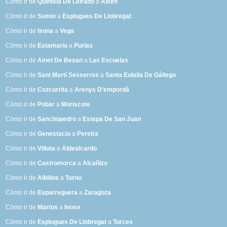
Cómo ir de
Quintela De Leirado
a
Alxen
Cómo ir de
Sumio
a
Esplugues De Llobregat
Cómo ir de
Isona
a
Vega
Cómo ir de
Estamariu
a
Purias
Cómo ir de
Ainet De Besan
a
Las Escuelas
Cómo ir de
Sant Martí Sesserres
a
Santa Eulalia De Gállego
Cómo ir de
Cozcurrita
a
Arenys D'empordà
Cómo ir de
Pobar
a
Moriscote
Cómo ir de
Sanchopedro
a
Estepa De San Juan
Cómo ir de
Genestacio
a
Pereira
Cómo ir de
Villota
a
Aldealcardo
Cómo ir de
Castromorca
a
Alcañizo
Cómo ir de
Albillos
a
Torno
Cómo ir de
Esparreguera
a
Zaragoza
Cómo ir de
Martos
a
Inoso
Cómo ir de
Esplugues De Llobregat
a
Turces