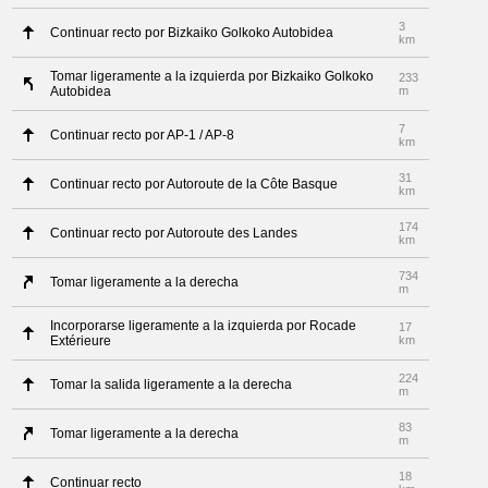
3
Continuar recto por Bizkaiko Golkoko Autobidea
km
Tomar ligeramente a la izquierda por Bizkaiko Golkoko
233
Autobidea
m
7
Continuar recto por AP-1 / AP-8
km
31
Continuar recto por Autoroute de la Côte Basque
km
174
Continuar recto por Autoroute des Landes
km
734
Tomar ligeramente a la derecha
m
Incorporarse ligeramente a la izquierda por Rocade
17
Extérieure
km
224
Tomar la salida ligeramente a la derecha
m
83
Tomar ligeramente a la derecha
m
18
Continuar recto