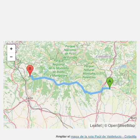
Leaflet
|
© OpenStreetMap
Ampliar el
mapa de la ruta
Paúl de Valdelucio
-
Coladilla