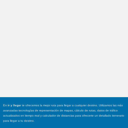
En
ir y llegar
te ofrecemos la mejor ruta para llegar a cualquier destino. Utilizamos las más
avanzadas tecnologías de representación de mapas, cálculo de rutas, datos de tráfico
actualizados en tiempo real y calculador de distancias para ofrecerte un detallado itenerario
para llegar a tu destino.