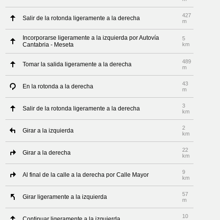
427
Salir de la rotonda ligeramente a la derecha
m
Incorporarse ligeramente a la izquierda por Autovía
5
Cantabria - Meseta
km
489
Tomar la salida ligeramente a la derecha
m
43
En la rotonda a la derecha
m
3
Salir de la rotonda ligeramente a la derecha
km
2
Girar a la izquierda
km
22
Girar a la derecha
km
9
Al final de la calle a la derecha por Calle Mayor
km
57
Girar ligeramente a la izquierda
m
10
Continuar ligeramente a la izquierda