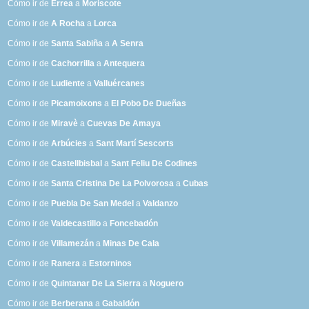
Cómo ir de
Errea
a
Moriscote
Cómo ir de
A Rocha
a
Lorca
Cómo ir de
Santa Sabiña
a
A Senra
Cómo ir de
Cachorrilla
a
Antequera
Cómo ir de
Ludiente
a
Valluércanes
Cómo ir de
Picamoixons
a
El Pobo De Dueñas
Cómo ir de
Miravè
a
Cuevas De Amaya
Cómo ir de
Arbúcies
a
Sant Martí Sescorts
Cómo ir de
Castellbisbal
a
Sant Feliu De Codines
Cómo ir de
Santa Cristina De La Polvorosa
a
Cubas
Cómo ir de
Puebla De San Medel
a
Valdanzo
Cómo ir de
Valdecastillo
a
Foncebadón
Cómo ir de
Villamezán
a
Minas De Cala
Cómo ir de
Ranera
a
Estorninos
Cómo ir de
Quintanar De La Sierra
a
Noguero
Cómo ir de
Berberana
a
Gabaldón