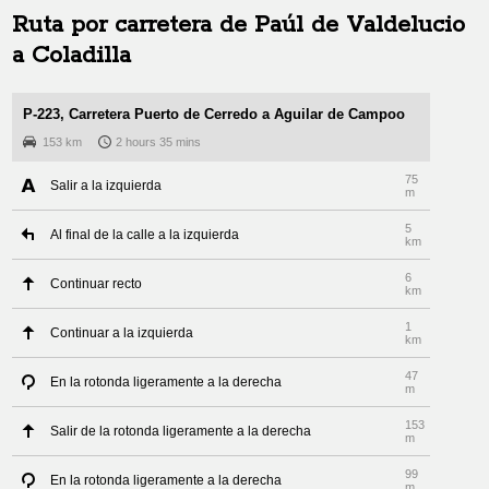
Ruta por carretera de
Paúl de Valdelucio
a
Coladilla
P-223, Carretera Puerto de Cerredo a Aguilar de Campoo
153 km
2 hours 35 mins
75
Salir a la izquierda
m
5
Al final de la calle a la izquierda
km
6
Continuar recto
km
1
Continuar a la izquierda
km
47
En la rotonda ligeramente a la derecha
m
153
Salir de la rotonda ligeramente a la derecha
m
99
En la rotonda ligeramente a la derecha
m