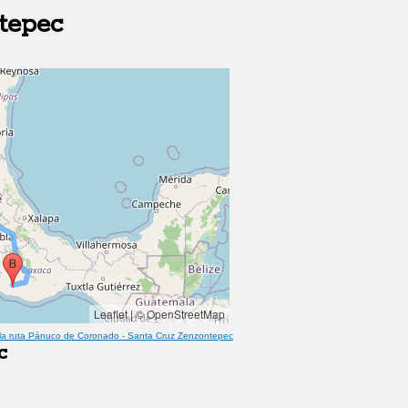
tepec
Leaflet
|
© OpenStreetMap
la ruta
Pánuco de Coronado
-
Santa Cruz Zenzontepec
c