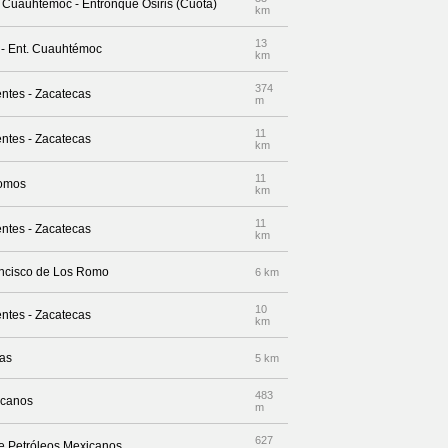
e Cuauhtémoc - Entronque Osiris (Cuota)
km
13
o - Ent. Cuauhtémoc
km
374
entes - Zacatecas
m
11
entes - Zacatecas
km
11
Romos
km
11
entes - Zacatecas
km
ancisco de Los Romo
6 km
10
entes - Zacatecas
km
cas
5 km
483
icanos
m
627
le Petróleos Mexicanos