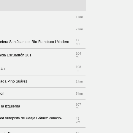
1 km
7 km
17
arretera San Juan del Río-Francisco I Madero
km
104
venida Escuadrón 201
m
198
dán
m
alzada Pino Suárez
1 km
eón
5 km
807
la izquierda
m
 por Autopista de Peaje Gómez Palacio-
43
km