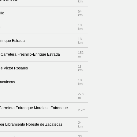
km
54
llo
km
19
o
km
13
Enrique Estrada
km
152
 Carretera Fresnillo-Enrique Estrada
m
11
de Víctor Rosales
km
10
Zacatecas
km
273
a
m
 Carretera Entronque Morelos - Entronque
2 km
24
 por Libramiento Noreste de Zacatecas
km
33