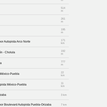
m
514
m
261
m
195
m
171
por Autopista Arco Norte
km
192
ín - Cholula
m
777
da
m
22
a México-Puebla
km
11
opista México-Puebla
km
izaba
3 km
 por Boulevard Autopista Puebla-Orizaba
7 km