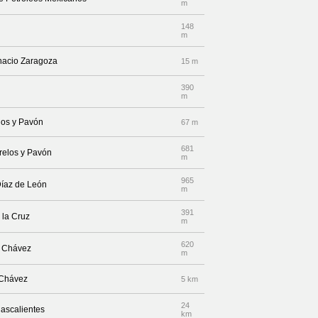
m
148
m
gnacio Zaragoza
15 m
390
m
elos y Pavón
67 m
681
relos y Pavón
m
965
Díaz de León
m
391
 la Cruz
m
620
a Chávez
m
 Chávez
5 km
24
uascalientes
km