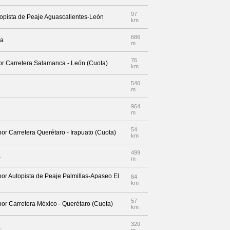
97
topista de Peaje Aguascalientes-León
km
686
da
m
76
por Carretera Salamanca - León (Cuota)
km
540
m
964
m
54
por Carretera Querétaro - Irapuato (Cuota)
km
499
a
m
por Autopista de Peaje Palmillas-Apaseo El
84
km
57
por Carretera México - Querétaro (Cuota)
km
320
a