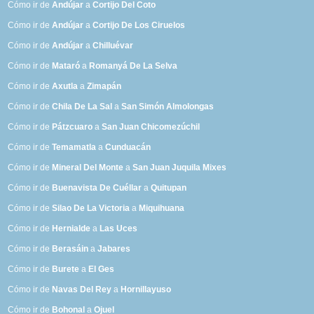
Cómo ir de
Andújar
a
Cortijo Del Coto
Cómo ir de
Andújar
a
Cortijo De Los Ciruelos
Cómo ir de
Andújar
a
Chilluévar
Cómo ir de
Mataró
a
Romanyá De La Selva
Cómo ir de
Axutla
a
Zimapán
Cómo ir de
Chila De La Sal
a
San Simón Almolongas
Cómo ir de
Pátzcuaro
a
San Juan Chicomezúchil
Cómo ir de
Temamatla
a
Cunduacán
Cómo ir de
Mineral Del Monte
a
San Juan Juquila Mixes
Cómo ir de
Buenavista De Cuéllar
a
Quitupan
Cómo ir de
Silao De La Victoria
a
Miquihuana
Cómo ir de
Hernialde
a
Las Uces
Cómo ir de
Berasáin
a
Jabares
Cómo ir de
Burete
a
El Ges
Cómo ir de
Navas Del Rey
a
Hornillayuso
Cómo ir de
Bohonal
a
Ojuel