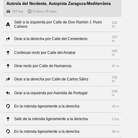
Autovía del Nordeste, Autopista Zaragoza-Mediterrània
767 km
8 hours 26 mins
Salir a la izquierda por Calle de Don Ramón J. Pueo
122
Calvera
m
167
Girar a la derecha por Calle del Cementerio
m
265
Continuar recto por Calle del Arrabal
m
Girar recto por Calle de Numancia
67 m
136
Girar a la derecha por Calle de Carlos Sáinz
m
528
Girar a la izquierda por Avenida de Portugal
m
En la rotonda ligeramente a la derecha
42 m
Salir de la rotonda ligeramente a la derecha
2 km
En la rotonda ligeramente a la derecha
35 m