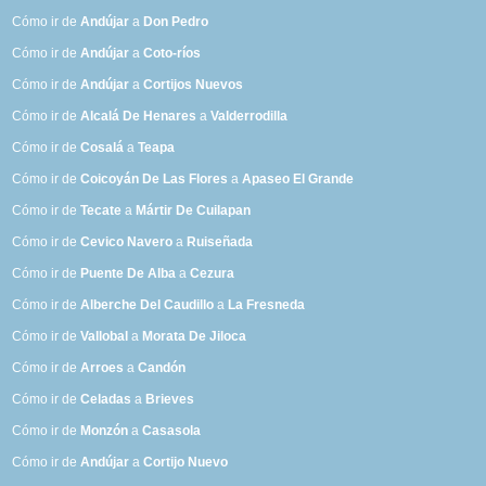
Cómo ir de
Andújar
a
Don Pedro
Cómo ir de
Andújar
a
Coto-ríos
Cómo ir de
Andújar
a
Cortijos Nuevos
Cómo ir de
Alcalá De Henares
a
Valderrodilla
Cómo ir de
Cosalá
a
Teapa
Cómo ir de
Coicoyán De Las Flores
a
Apaseo El Grande
Cómo ir de
Tecate
a
Mártir De Cuilapan
Cómo ir de
Cevico Navero
a
Ruiseñada
Cómo ir de
Puente De Alba
a
Cezura
Cómo ir de
Alberche Del Caudillo
a
La Fresneda
Cómo ir de
Vallobal
a
Morata De Jiloca
Cómo ir de
Arroes
a
Candón
Cómo ir de
Celadas
a
Brieves
Cómo ir de
Monzón
a
Casasola
Cómo ir de
Andújar
a
Cortijo Nuevo