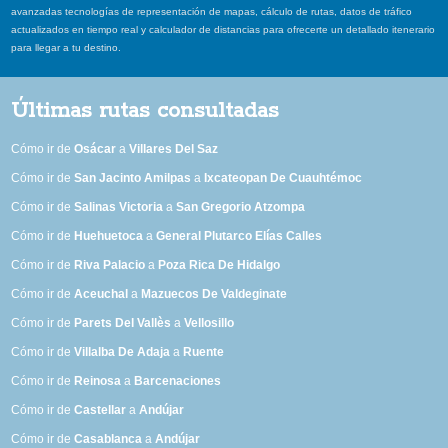
avanzadas tecnologías de representación de mapas, cálculo de rutas, datos de tráfico
actualizados en tiempo real y calculador de distancias para ofrecerte un detallado itenerario
para llegar a tu destino.
Últimas rutas consultadas
Cómo ir de
Osácar
a
Villares Del Saz
Cómo ir de
San Jacinto Amilpas
a
Ixcateopan De Cuauhtémoc
Cómo ir de
Salinas Victoria
a
San Gregorio Atzompa
Cómo ir de
Huehuetoca
a
General Plutarco Elías Calles
Cómo ir de
Riva Palacio
a
Poza Rica De Hidalgo
Cómo ir de
Aceuchal
a
Mazuecos De Valdeginate
Cómo ir de
Parets Del Vallès
a
Vellosillo
Cómo ir de
Villalba De Adaja
a
Ruente
Cómo ir de
Reinosa
a
Barcenaciones
Cómo ir de
Castellar
a
Andújar
Cómo ir de
Casablanca
a
Andújar