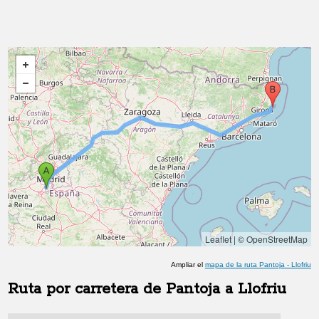
Leaflet
|
© OpenStreetMap
Ampliar el
mapa de la ruta
Pantoja
-
Llofriu
Ruta por carretera de
Pantoja
a
Llofriu