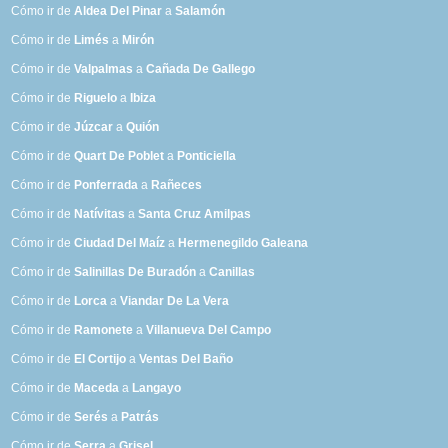
Cómo ir de
Aldea Del Pinar
a
Salamón
Cómo ir de
Limés
a
Mirón
Cómo ir de
Valpalmas
a
Cañada De Gallego
Cómo ir de
Riguelo
a
Ibiza
Cómo ir de
Júzcar
a
Quión
Cómo ir de
Quart De Poblet
a
Ponticiella
Cómo ir de
Ponferrada
a
Rañeces
Cómo ir de
Natívitas
a
Santa Cruz Amilpas
Cómo ir de
Ciudad Del Maíz
a
Hermenegildo Galeana
Cómo ir de
Salinillas De Buradón
a
Canillas
Cómo ir de
Lorca
a
Viandar De La Vera
Cómo ir de
Ramonete
a
Villanueva Del Campo
Cómo ir de
El Cortijo
a
Ventas Del Baño
Cómo ir de
Maceda
a
Langayo
Cómo ir de
Serés
a
Patrás
Cómo ir de
Serra
a
Grisel