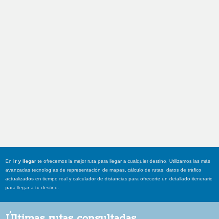
En
ir y llegar
te ofrecemos la mejor ruta para llegar a cualquier destino. Utilizamos las más
avanzadas tecnologías de representación de mapas, cálculo de rutas, datos de tráfico
actualizados en tiempo real y calculador de distancias para ofrecerte un detallado itenerario
para llegar a tu destino.
Últimas rutas consultadas