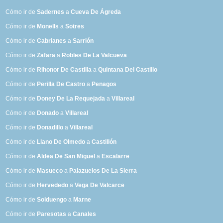
Cómo ir de
Sadernes
a
Cueva De Ágreda
Cómo ir de
Monells
a
Sotres
Cómo ir de
Cabrianes
a
Sarrión
Cómo ir de
Zafara
a
Robles De La Valcueva
Cómo ir de
Rihonor De Castilla
a
Quintana Del Castillo
Cómo ir de
Perilla De Castro
a
Penagos
Cómo ir de
Doney De La Requejada
a
Villareal
Cómo ir de
Donado
a
Villareal
Cómo ir de
Donadillo
a
Villareal
Cómo ir de
Llano De Olmedo
a
Castillón
Cómo ir de
Aldea De San Miguel
a
Escalarre
Cómo ir de
Masueco
a
Palazuelos De La Sierra
Cómo ir de
Hervededo
a
Vega De Valcarce
Cómo ir de
Solduengo
a
Marne
Cómo ir de
Paresotas
a
Canales