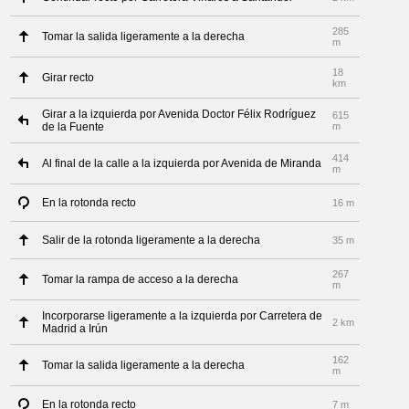
285
Tomar la salida ligeramente a la derecha
m
18
Girar recto
km
Girar a la izquierda por Avenida Doctor Félix Rodríguez
615
de la Fuente
m
414
Al final de la calle a la izquierda por Avenida de Miranda
m
En la rotonda recto
16 m
Salir de la rotonda ligeramente a la derecha
35 m
267
Tomar la rampa de acceso a la derecha
m
Incorporarse ligeramente a la izquierda por Carretera de
2 km
Madrid a Irún
162
Tomar la salida ligeramente a la derecha
m
En la rotonda recto
7 m