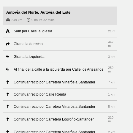
Autovía del Norte, Autovía del Este
849 km
9 hours 32 mins
Salir por Calle la Iglesia
21 m
447
Girar a la derecha
m
Girar a la izquierda
3 km
259
Al final de la calle a la izquierda por Calle los Artesanos
m
Continuar recto por Carretera Vinaròs a Santander
7 km
Continuar recto por Calle Ronda
1 km
Continuar recto por Carretera Vinaròs a Santander
5 km
210
Continuar recto por Carretera Logroño-Santander
m
Continuar recto por Carretera Vinaròs a Santander
2 km