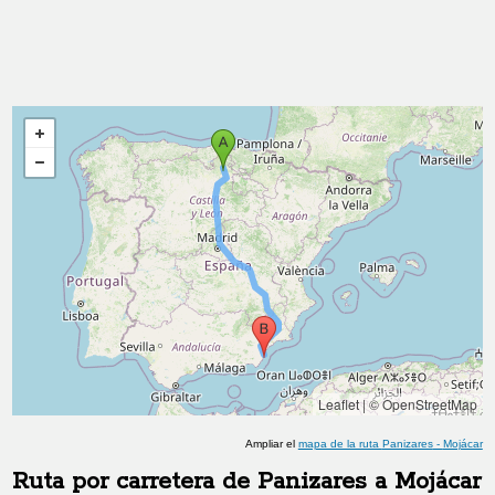
Leaflet
|
© OpenStreetMap
Ampliar el
mapa de la ruta
Panizares
-
Mojácar
Ruta por carretera de
Panizares
a
Mojácar