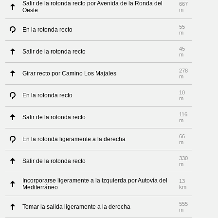
Salir de la rotonda recto por Avenida de la Ronda del
667
Oeste
m
55
En la rotonda recto
m
45
Salir de la rotonda recto
m
278
Girar recto por Camino Los Majales
m
10
En la rotonda recto
m
116
Salir de la rotonda recto
m
66
En la rotonda ligeramente a la derecha
m
330
Salir de la rotonda recto
m
Incorporarse ligeramente a la izquierda por Autovía del
13
Mediterráneo
km
555
Tomar la salida ligeramente a la derecha
m