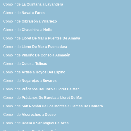
Cómo ir de
La Quintana
a
Lavandera
Cómo ir de
Naval
a
Fares
Cómo ir de
Gibraleón
a
Villariezo
Cómo ir de
Chauchina
a
Neila
Cómo ir de
Lloret De Mar
a
Puentes De Amaya
Cómo ir de
Lloret De Mar
a
Puentedura
Cómo ir de
Vilariño De Conso
a
Almadén
Cómo ir de
Cotes
a
Tolinas
Cómo ir de
Arties
a
Hoyos Del Espino
Cómo ir de
Nogarejas
a
Sevares
Cómo ir de
Prádanos Del Tozo
a
Lloret De Mar
Cómo ir de
Prádanos De Bureba
a
Lloret De Mar
Cómo ir de
San Román De Los Montes
a
Llamas De Cabrera
Cómo ir de
Alcoroches
a
Dueso
Cómo ir de
Udalla
a
San Miguel De Aras