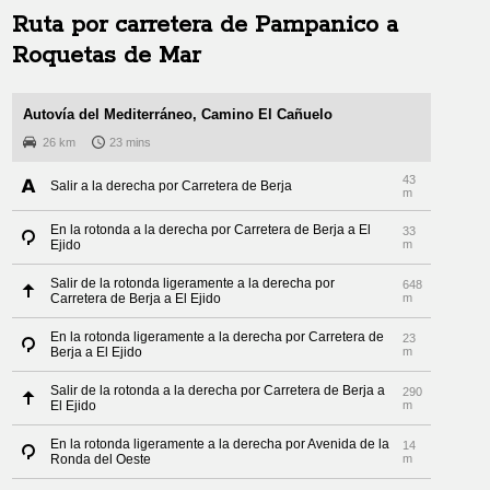
Ruta por carretera de
Pampanico
a
Roquetas de Mar
Autovía del Mediterráneo, Camino El Cañuelo
26 km
23 mins
43
Salir a la derecha por Carretera de Berja
m
En la rotonda a la derecha por Carretera de Berja a El
33
Ejido
m
Salir de la rotonda ligeramente a la derecha por
648
Carretera de Berja a El Ejido
m
En la rotonda ligeramente a la derecha por Carretera de
23
Berja a El Ejido
m
Salir de la rotonda a la derecha por Carretera de Berja a
290
El Ejido
m
En la rotonda ligeramente a la derecha por Avenida de la
14
Ronda del Oeste
m