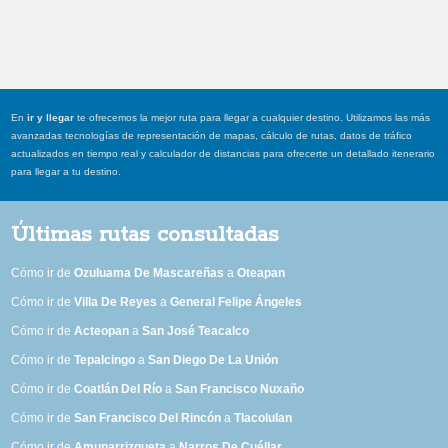
En
ir y llegar
te ofrecemos la mejor ruta para llegar a cualquier destino. Utilizamos las más
avanzadas tecnologías de representación de mapas, cálculo de rutas, datos de tráfico
actualizados en tiempo real y calculador de distancias para ofrecerte un detallado itenerario
para llegar a tu destino.
Últimas rutas consultadas
Cómo ir de
Ozuluama De Mascareñas
a
Oteapan
Cómo ir de
Villa De Reyes
a
General Felipe Ángeles
Cómo ir de
Acteopan
a
San José Teacalco
Cómo ir de
Tepalcingo
a
San Diego De La Unión
Cómo ir de
Coatlán Del Río
a
San Francisco Nuxaño
Cómo ir de
San Francisco Del Rincón
a
Tlacolulan
Cómo ir de
Amunarrizqueta
a
Narros De Cuéllar