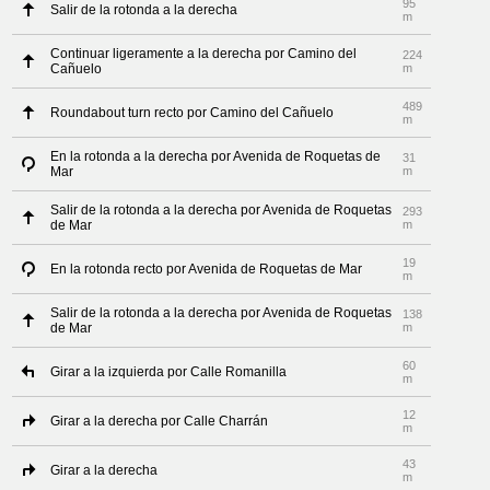
95
Salir de la rotonda a la derecha
m
Continuar ligeramente a la derecha por Camino del
224
Cañuelo
m
489
Roundabout turn recto por Camino del Cañuelo
m
En la rotonda a la derecha por Avenida de Roquetas de
31
Mar
m
Salir de la rotonda a la derecha por Avenida de Roquetas
293
de Mar
m
19
En la rotonda recto por Avenida de Roquetas de Mar
m
Salir de la rotonda a la derecha por Avenida de Roquetas
138
de Mar
m
60
Girar a la izquierda por Calle Romanilla
m
12
Girar a la derecha por Calle Charrán
m
43
Girar a la derecha
m