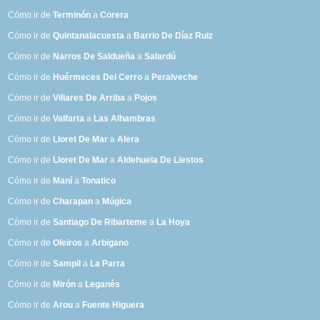
Cómo ir de
Terminón
a
Corera
Cómo ir de
Quintanalacuesta
a
Barrio De Díaz Ruiz
Cómo ir de
Narros De Saldueña
a
Salardú
Cómo ir de
Huérmeces Del Cerro
a
Peralveche
Cómo ir de
Villares De Arriba
a
Pojos
Cómo ir de
Valfarta
a
Las Alhambras
Cómo ir de
Lloret De Mar
a
Alera
Cómo ir de
Lloret De Mar
a
Aldehuela De Liestos
Cómo ir de
Maní
a
Tonatico
Cómo ir de
Charapan
a
Múgica
Cómo ir de
Santiago De Ribarteme
a
La Hoya
Cómo ir de
Oleiros
a
Arbigano
Cómo ir de
Sampil
a
La Parra
Cómo ir de
Mirón
a
Leganés
Cómo ir de
Arou
a
Fuente Higuera