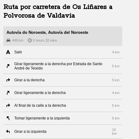
Ruta por carretera de
Os Liñares
a
Polvorosa de Valdavia
Autovía do Noroeste, Autovía del Noroeste
449 km
5 hours 32 mins
Salir
4 km
Girar ligeramente a la derecha por Estrada de Santo
5 km
André de Teixido
Girar a la derecha
5 km
Girar ligeramente a la derecha
4 km
Al final de la calle a la derecha
5 km
Tomar ligeramente a la izquierda
5 km
19
Girar a la izquierda
km