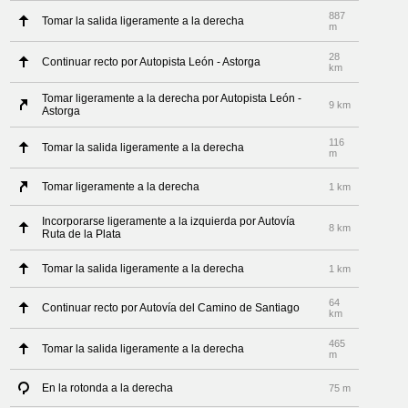
887
Tomar la salida ligeramente a la derecha
m
28
Continuar recto por Autopista León - Astorga
km
Tomar ligeramente a la derecha por Autopista León -
9 km
Astorga
116
Tomar la salida ligeramente a la derecha
m
Tomar ligeramente a la derecha
1 km
Incorporarse ligeramente a la izquierda por Autovía
8 km
Ruta de la Plata
Tomar la salida ligeramente a la derecha
1 km
64
Continuar recto por Autovía del Camino de Santiago
km
465
Tomar la salida ligeramente a la derecha
m
En la rotonda a la derecha
75 m