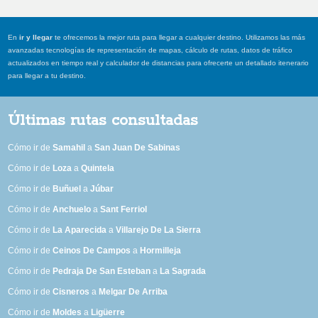
En
ir y llegar
te ofrecemos la mejor ruta para llegar a cualquier destino. Utilizamos las más
avanzadas tecnologías de representación de mapas, cálculo de rutas, datos de tráfico
actualizados en tiempo real y calculador de distancias para ofrecerte un detallado itenerario
para llegar a tu destino.
Últimas rutas consultadas
Cómo ir de
Samahil
a
San Juan De Sabinas
Cómo ir de
Loza
a
Quintela
Cómo ir de
Buñuel
a
Júbar
Cómo ir de
Anchuelo
a
Sant Ferriol
Cómo ir de
La Aparecida
a
Villarejo De La Sierra
Cómo ir de
Ceinos De Campos
a
Hormilleja
Cómo ir de
Pedraja De San Esteban
a
La Sagrada
Cómo ir de
Cisneros
a
Melgar De Arriba
Cómo ir de
Moldes
a
Ligüerre