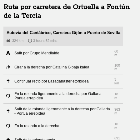
Ruta por carretera de
Ortuella
a
Fontún
de la Tercia
Autovía del Cantábrico, Carretera Gijón a Puerto de Sevilla
324 km
3 hours 52 mins
60
Salir por Grupo Mendialde
m
100
Girar a la derecha por Catalina Gibaja kalea
m
3
Continuar recto por Lasagabaster etorbidea
km
En la rotonda ligeramente a la derecha por Gallarta -
18
Portua errepidea
m
Salir de la rotonda ligeramente a la derecha por Gallarta
963
- Portua errepidea
m
10
En la rotonda a la derecha
m
691