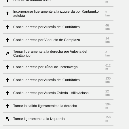
Salir de la rotonda recto
m
Incorporarse ligeramente a la izquierda por Kantauriko
6
autobia
km
46
Continuar recto por Autovía del Cantábrico
km
14
Continuar recto por Viaducto de Campiazo
km
Tomar ligeramente a la derecha por Autovía del
31
Cantábrico
km
612
Continuar recto por Túnel de Torrelavega
m
130
Continuar recto por Autovía del Cantábrico
km
22
Continuar recto por Autovia Oviedo - Villaviciosa
km
394
Tomar la salida ligeramente a la derecha
m
756
Tomar ligeramente a la izquierda
m