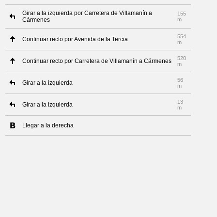
Girar a la izquierda por Carretera de Villamanín a
155
Cármenes
m
554
Continuar recto por Avenida de la Tercia
m
520
Continuar recto por Carretera de Villamanín a Cármenes
m
56
Girar a la izquierda
m
13
Girar a la izquierda
m
Llegar a la derecha