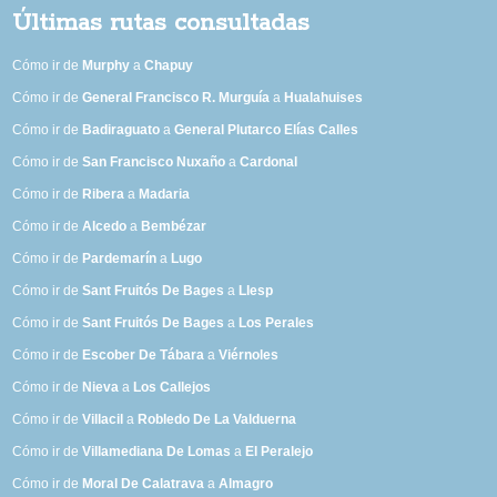
Últimas rutas consultadas
Cómo ir de
Murphy
a
Chapuy
Cómo ir de
General Francisco R. Murguía
a
Hualahuises
Cómo ir de
Badiraguato
a
General Plutarco Elías Calles
Cómo ir de
San Francisco Nuxaño
a
Cardonal
Cómo ir de
Ribera
a
Madaria
Cómo ir de
Alcedo
a
Bembézar
Cómo ir de
Pardemarín
a
Lugo
Cómo ir de
Sant Fruitós De Bages
a
Llesp
Cómo ir de
Sant Fruitós De Bages
a
Los Perales
Cómo ir de
Escober De Tábara
a
Viérnoles
Cómo ir de
Nieva
a
Los Callejos
Cómo ir de
Villacil
a
Robledo De La Valduerna
Cómo ir de
Villamediana De Lomas
a
El Peralejo
Cómo ir de
Moral De Calatrava
a
Almagro