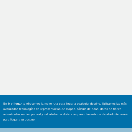
En
ir y llegar
te ofrecemos la mejor ruta para llegar a cualquier destino. Utilizamos las más
avanzadas tecnologías de representación de mapas, cálculo de rutas, datos de tráfico
actualizados en tiempo real y calculador de distancias para ofrecerte un detallado itenerario
para llegar a tu destino.