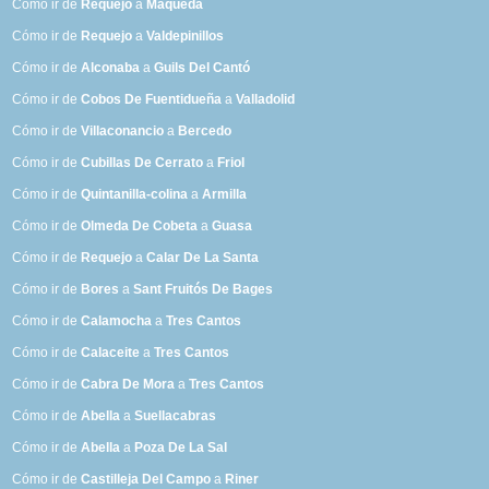
Cómo ir de
Requejo
a
Maqueda
Cómo ir de
Requejo
a
Valdepinillos
Cómo ir de
Alconaba
a
Guils Del Cantó
Cómo ir de
Cobos De Fuentidueña
a
Valladolid
Cómo ir de
Villaconancio
a
Bercedo
Cómo ir de
Cubillas De Cerrato
a
Friol
Cómo ir de
Quintanilla-colina
a
Armilla
Cómo ir de
Olmeda De Cobeta
a
Guasa
Cómo ir de
Requejo
a
Calar De La Santa
Cómo ir de
Bores
a
Sant Fruitós De Bages
Cómo ir de
Calamocha
a
Tres Cantos
Cómo ir de
Calaceite
a
Tres Cantos
Cómo ir de
Cabra De Mora
a
Tres Cantos
Cómo ir de
Abella
a
Suellacabras
Cómo ir de
Abella
a
Poza De La Sal
Cómo ir de
Castilleja Del Campo
a
Riner