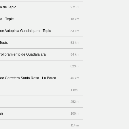
to de Tepic
971 m
a - Tepic
18 km
por Autopista Guadalajara - Tepic
83 km
Tepic
53 km
rolibramiento de Guadalajara
84 km
a
823 m
 por Carretera Santa Rosa - La Barca
46 km
1 km
252 m
án
100 m
114 m