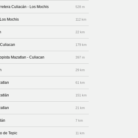
rretera Culiacán - Los Mochis
528 m
- Los Mochis
112 km
n
22 km
 Culiacan
179 km
topista Mazatlan - Culiacan
397 m
n
29 km
zatlan
61 km
zatlán
151 km
zatlan
21 km
lán
7 km
to de Tepic
11 km