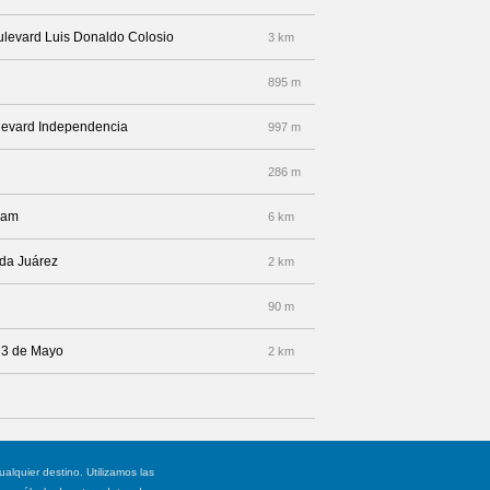
oulevard Luis Donaldo Colosio
3 km
895 m
ulevard Independencia
997 m
286 m
pam
6 km
ida Juárez
2 km
90 m
e 3 de Mayo
2 km
ualquier destino. Utilizamos las