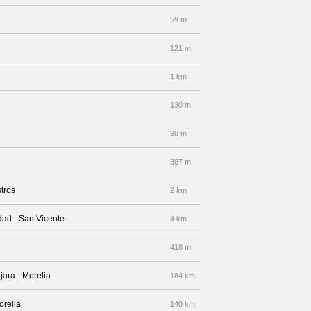
59 m
121 m
1 km
130 m
98 m
367 m
tros
2 km
ad - San Vicente
4 km
418 m
jara - Morelia
184 km
orelia
140 km