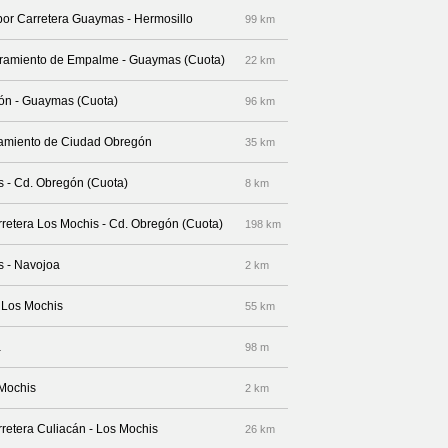
 por Carretera Guaymas - Hermosillo
99 km
ibramiento de Empalme - Guaymas (Cuota)
22 km
gón - Guaymas (Cuota)
96 km
bramiento de Ciudad Obregón
35 km
s - Cd. Obregón (Cuota)
8 km
rretera Los Mochis - Cd. Obregón (Cuota)
198 km
s - Navojoa
2 km
- Los Mochis
55 km
a
98 m
 Mochis
2 km
rretera Culiacán - Los Mochis
26 km