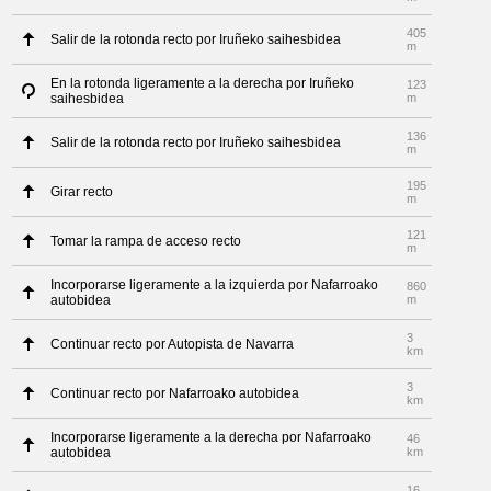
405
Salir de la rotonda recto por Iruñeko saihesbidea
m
En la rotonda ligeramente a la derecha por Iruñeko
123
saihesbidea
m
136
Salir de la rotonda recto por Iruñeko saihesbidea
m
195
Girar recto
m
121
Tomar la rampa de acceso recto
m
Incorporarse ligeramente a la izquierda por Nafarroako
860
autobidea
m
3
Continuar recto por Autopista de Navarra
km
3
Continuar recto por Nafarroako autobidea
km
Incorporarse ligeramente a la derecha por Nafarroako
46
autobidea
km
16