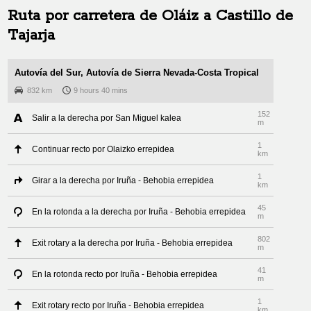
Ruta por carretera de
Oláiz
a
Castillo de
Tajarja
Autovía del Sur, Autovía de Sierra Nevada-Costa Tropical
832 km
9 hours 40 mins
152
Salir a la derecha por San Miguel kalea
m
1
Continuar recto por Olaizko errepidea
km
1
Girar a la derecha por Iruña - Behobia errepidea
km
45
En la rotonda a la derecha por Iruña - Behobia errepidea
m
802
Exit rotary a la derecha por Iruña - Behobia errepidea
m
41
En la rotonda recto por Iruña - Behobia errepidea
m
1
Exit rotary recto por Iruña - Behobia errepidea
km