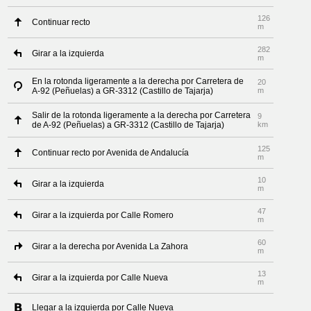
126
Continuar recto
m
282
Girar a la izquierda
m
En la rotonda ligeramente a la derecha por Carretera de
20
A-92 (Peñuelas) a GR-3312 (Castillo de Tajarja)
m
Salir de la rotonda ligeramente a la derecha por Carretera
9
de A-92 (Peñuelas) a GR-3312 (Castillo de Tajarja)
km
125
Continuar recto por Avenida de Andalucía
m
10
Girar a la izquierda
m
47
Girar a la izquierda por Calle Romero
m
60
Girar a la derecha por Avenida La Zahora
m
13
Girar a la izquierda por Calle Nueva
m
Llegar a la izquierda por Calle Nueva