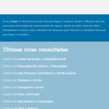
En
ir y llegar
te ofrecemos la mejor ruta para llegar a cualquier destino. Utilizamos las más
avanzadas tecnologías de representación de mapas, cálculo de rutas, datos de tráfico
actualizados en tiempo real y calculador de distancias para ofrecerte un detallado itenerario
para llegar a tu destino.
Últimas rutas consultadas
Cómo ir de
Santa Gertrudis
a
Cuautitlán Izcalli
Cómo ir de
Naucalpan De Juárez
a
Tlacotalpan
Cómo ir de
San Francisco Del Rincón
a
Benito Juárez
Cómo ir de
Tulebras
a
Urriés
Cómo ir de
Sarriguren
a
Lerés
Cómo ir de
Ulea
a
El Portal
Cómo ir de
San Mamés
a
Casavegas
Cómo ir de
Siós
a
Atienza