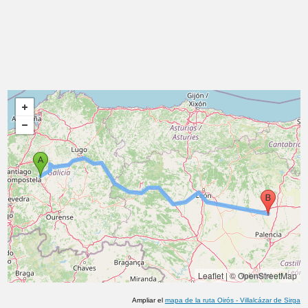
Leaflet
|
© OpenStreetMap
Ampliar el
mapa de la ruta
Oirós
-
Villalcázar de Sirga