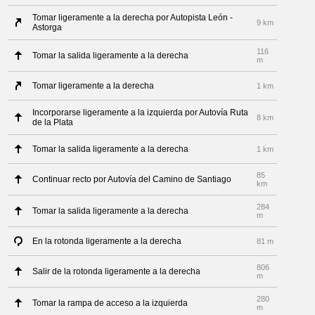
Tomar ligeramente a la derecha por Autopista León -
9 km
Astorga
116
Tomar la salida ligeramente a la derecha
m
Tomar ligeramente a la derecha
1 km
Incorporarse ligeramente a la izquierda por Autovía Ruta
8 km
de la Plata
Tomar la salida ligeramente a la derecha
1 km
85
Continuar recto por Autovía del Camino de Santiago
km
284
Tomar la salida ligeramente a la derecha
m
En la rotonda ligeramente a la derecha
81 m
806
Salir de la rotonda ligeramente a la derecha
m
280
Tomar la rampa de acceso a la izquierda
m