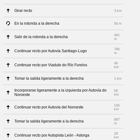
Girar recto
3 km
En la rotonda a la derecha
56 m
481
Salir de la rotonda a la derecha
m
786
Continuar recto por Autovía Santiago-Lugo
m
48
Continuar recto por Viaduto do Río Furelos
km
Tomar la salida ligeramente a la derecha
1 km
Incorporarse ligeramente a la izquierda por Autovía do
58
Noroeste
km
106
Continuar recto por Autovía del Noroeste
km
887
Tomar la salida ligeramente a la derecha
m
28
Continuar recto por Autopista León - Astorga
km