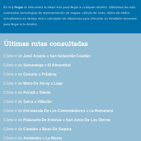
En
ir y llegar
te ofrecemos la mejor ruta para llegar a cualquier destino. Utilizamos las más
avanzadas tecnologías de representación de mapas, cálculo de rutas, datos de tráfico
actualizados en tiempo real y calculador de distancias para ofrecerte un detallado itenerario
para llegar a tu destino.
Últimas rutas consultadas
Cómo ir de
José Azueta
a
San Sebastián Coatlán
Cómo ir de
Samaniego
a
El Almendral
Cómo ir de
Cesuris
a
Prádena
Cómo ir de
Muro De Alcoy
a
Lago
Cómo ir de
Portell
a
Toledo
Cómo ir de
Salce
a
Villazón
Cómo ir de
Encinasola De Los Comendadores
a
La Romaneta
Cómo ir de
Palazuelo De Eslonza
a
San Justo De Los Oteros
Cómo ir de
Canales
a
Beas De Segura
Cómo ir de
Ambiedes
a
La Mesta