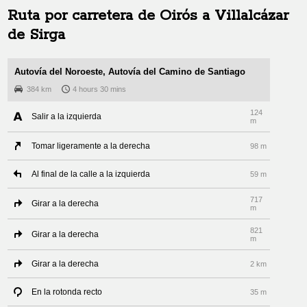
Ruta por carretera de
Oirós
a
Villalcázar
de Sirga
Autovía del Noroeste, Autovía del Camino de Santiago
384 km
4 hours 30 mins
124
Salir a la izquierda
m
Tomar ligeramente a la derecha
98 m
Al final de la calle a la izquierda
59 m
717
Girar a la derecha
m
821
Girar a la derecha
m
Girar a la derecha
2 km
En la rotonda recto
35 m