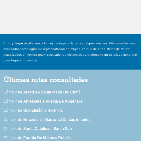
En
ir y llegar
te ofrecemos la mejor ruta para llegar a cualquier destino. Utilizamos las más
avanzadas tecnologías de representación de mapas, cálculo de rutas, datos de tráfico
actualizados en tiempo real y calculador de distancias para ofrecerte un detallado itenerario
para llegar a tu destino.
Últimas rutas consultadas
Cómo ir de
Arratzu
a
Santa Maria Del Camí
Cómo ir de
Amezketa
a
Puebla De Almenara
Cómo ir de
Guenduláin
a
Hormilla
Cómo ir de
Errazquin
a
Manzanal De Los Infantes
Cómo ir de
Santa Catalina
a
Santa Pau
Cómo ir de
Parada Do Monte
a
Rubiós