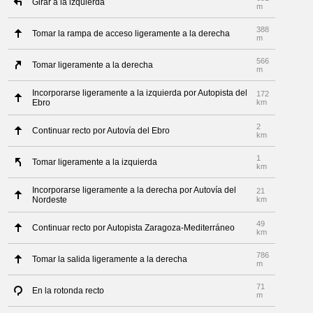
Girar a la izquierda
m
388
Tomar la rampa de acceso ligeramente a la derecha
m
566
Tomar ligeramente a la derecha
m
Incorporarse ligeramente a la izquierda por Autopista del
172
Ebro
km
2
Continuar recto por Autovía del Ebro
km
1
Tomar ligeramente a la izquierda
km
Incorporarse ligeramente a la derecha por Autovía del
21
Nordeste
km
49
Continuar recto por Autopista Zaragoza-Mediterráneo
km
786
Tomar la salida ligeramente a la derecha
m
71
En la rotonda recto
m