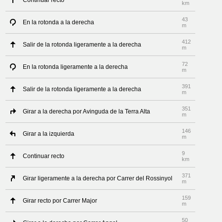
Continuar recto
km
43
En la rotonda a la derecha
m
412
Salir de la rotonda ligeramente a la derecha
m
72
En la rotonda ligeramente a la derecha
m
391
Salir de la rotonda ligeramente a la derecha
m
351
Girar a la derecha por Avinguda de la Terra Alta
m
146
Girar a la izquierda
m
9
Continuar recto
km
371
Girar ligeramente a la derecha por Carrer del Rossinyol
m
159
Girar recto por Carrer Major
m
50