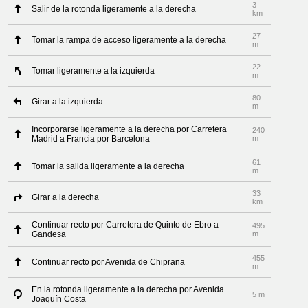
3
Salir de la rotonda ligeramente a la derecha
km
27
Tomar la rampa de acceso ligeramente a la derecha
m
22
Tomar ligeramente a la izquierda
m
80
Girar a la izquierda
m
Incorporarse ligeramente a la derecha por Carretera
240
Madrid a Francia por Barcelona
m
61
Tomar la salida ligeramente a la derecha
m
33
Girar a la derecha
km
Continuar recto por Carretera de Quinto de Ebro a
495
Gandesa
m
455
Continuar recto por Avenida de Chiprana
m
En la rotonda ligeramente a la derecha por Avenida
5 m
Joaquín Costa