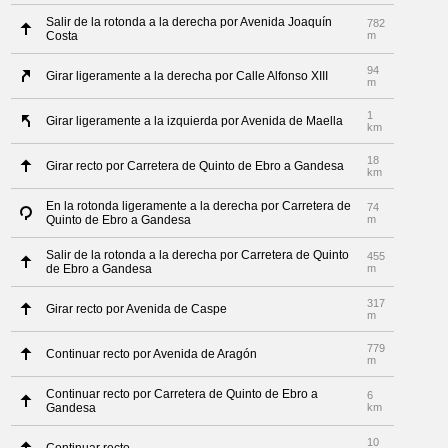
Salir de la rotonda a la derecha por Avenida Joaquín
782
Costa
m
94
Girar ligeramente a la derecha por Calle Alfonso XIII
m
1
Girar ligeramente a la izquierda por Avenida de Maella
km
18
Girar recto por Carretera de Quinto de Ebro a Gandesa
km
En la rotonda ligeramente a la derecha por Carretera de
74
Quinto de Ebro a Gandesa
m
Salir de la rotonda a la derecha por Carretera de Quinto
455
de Ebro a Gandesa
m
317
Girar recto por Avenida de Caspe
m
779
Continuar recto por Avenida de Aragón
m
Continuar recto por Carretera de Quinto de Ebro a
6
Gandesa
km
10