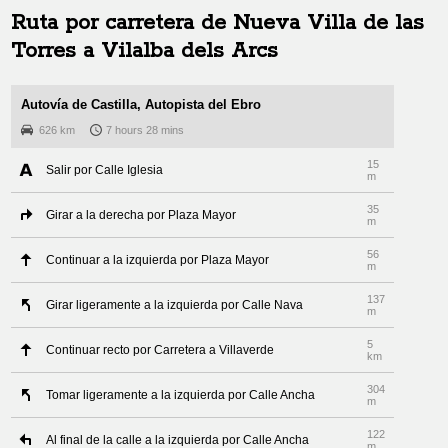
Ruta por carretera de
Nueva Villa de las
Torres
a
Vilalba dels Arcs
Autovía de Castilla, Autopista del Ebro
626 km
7 hours 28 mins
15
Salir por Calle Iglesia
m
35
Girar a la derecha por Plaza Mayor
m
56
Continuar a la izquierda por Plaza Mayor
m
137
Girar ligeramente a la izquierda por Calle Nava
m
5
Continuar recto por Carretera a Villaverde
km
304
Tomar ligeramente a la izquierda por Calle Ancha
m
122
Al final de la calle a la izquierda por Calle Ancha
m