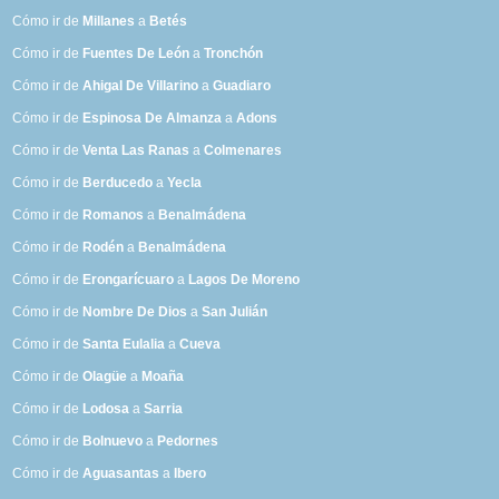
Cómo ir de
Millanes
a
Betés
Cómo ir de
Fuentes De León
a
Tronchón
Cómo ir de
Ahigal De Villarino
a
Guadiaro
Cómo ir de
Espinosa De Almanza
a
Adons
Cómo ir de
Venta Las Ranas
a
Colmenares
Cómo ir de
Berducedo
a
Yecla
Cómo ir de
Romanos
a
Benalmádena
Cómo ir de
Rodén
a
Benalmádena
Cómo ir de
Erongarícuaro
a
Lagos De Moreno
Cómo ir de
Nombre De Dios
a
San Julián
Cómo ir de
Santa Eulalia
a
Cueva
Cómo ir de
Olagüe
a
Moaña
Cómo ir de
Lodosa
a
Sarria
Cómo ir de
Bolnuevo
a
Pedornes
Cómo ir de
Aguasantas
a
Ibero