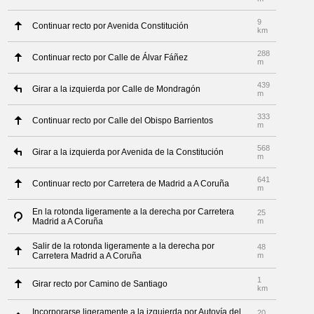
9
Continuar recto por Avenida Constitución
km
288
Continuar recto por Calle de Álvar Fáñez
m
439
Girar a la izquierda por Calle de Mondragón
m
333
Continuar recto por Calle del Obispo Barrientos
m
568
Girar a la izquierda por Avenida de la Constitución
m
641
Continuar recto por Carretera de Madrid a A Coruña
m
En la rotonda ligeramente a la derecha por Carretera
25
Madrid a A Coruña
m
Salir de la rotonda ligeramente a la derecha por
48
Carretera Madrid a A Coruña
m
1
Girar recto por Camino de Santiago
km
Incorporarse ligeramente a la izquierda por Autovía del
20