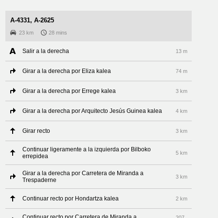
A-4331, A-2625
23 km
28 mins
Salir a la derecha
13 m
Girar a la derecha por Eliza kalea
74 m
Girar a la derecha por Errege kalea
3 km
Girar a la derecha por Arquitecto Jesús Guinea kalea
4 km
Girar recto
3 km
Continuar ligeramente a la izquierda por Bilboko
5 km
errepidea
Girar a la derecha por Carretera de Miranda a
3 km
Trespaderne
Continuar recto por Hondartza kalea
2 km
Continuar recto por Carretera de Miranda a
207