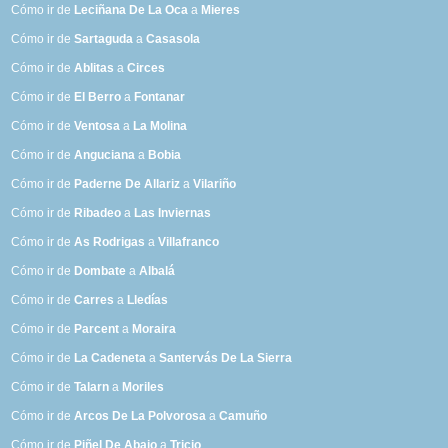
Cómo ir de
Leciñana De La Oca
a
Mieres
Cómo ir de
Sartaguda
a
Casasola
Cómo ir de
Ablitas
a
Circes
Cómo ir de
El Berro
a
Fontanar
Cómo ir de
Ventosa
a
La Molina
Cómo ir de
Anguciana
a
Bobia
Cómo ir de
Paderne De Allariz
a
Vilariño
Cómo ir de
Ribadeo
a
Las Inviernas
Cómo ir de
As Rodrigas
a
Villafranco
Cómo ir de
Dombate
a
Albalá
Cómo ir de
Carres
a
Lledías
Cómo ir de
Parcent
a
Moraira
Cómo ir de
La Cadeneta
a
Santervás De La Sierra
Cómo ir de
Talarn
a
Moriles
Cómo ir de
Arcos De La Polvorosa
a
Camuño
Cómo ir de
Piñel De Abajo
a
Tricio