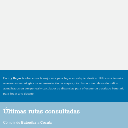
En
ir y llegar
te ofrecemos la mejor ruta para llegar a cualquier destino. Utilizamos las más
avanzadas tecnologías de representación de mapas, cálculo de rutas, datos de tráfico
actualizados en tiempo real y calculador de distancias para ofrecerte un detallado itenerario
para llegar a tu destino.
Últimas rutas consultadas
Cómo ir de
Batopilas
a
Cocula