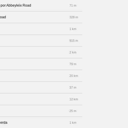
a por Abbeyleix Road
71 m
Road
328 m
1 km
915 m
2 km
79 m
20 km
37 m
12 km
25 m
ierda
1 km