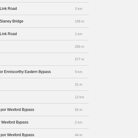
s Link Road
3 km
 Slaney Bridge
158 m
 Link Road
1 km
256 m
577 m
por Enniscorthy Eastern Bypass
9 km
31 m
12 km
a por Wexford Bypass
55 m
or Wexford Bypass
2 km
a por Wexford Bypass
44 m