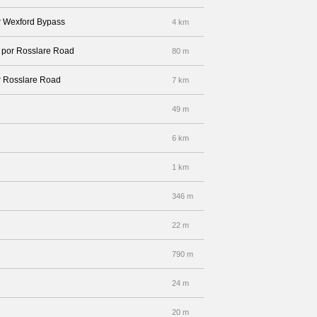
or Wexford Bypass
4 km
a por Rosslare Road
80 m
or Rosslare Road
7 km
49 m
6 km
1 km
346 m
22 m
790 m
24 m
20 m