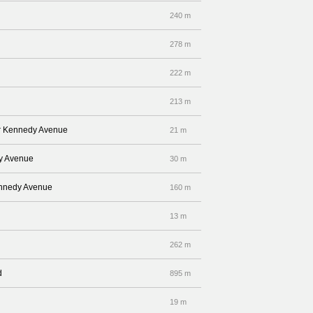
240 m
278 m
222 m
213 m
or Kennedy Avenue
21 m
dy Avenue
30 m
Kennedy Avenue
160 m
13 m
262 m
d
895 m
19 m