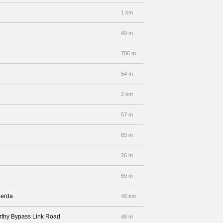
1 km
49 m
706 m
54 m
2 km
57 m
83 m
26 m
69 m
ierda
40 km
orthy Bypass Link Road
48 m