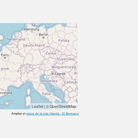
Leaflet
|
© OpenStreetMap
Ampliar el
mapa de la ruta
Irlanda
-
El Berrueco