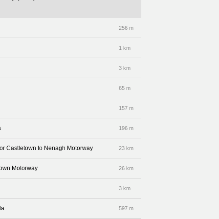
256 m
1 km
3 km
65 m
157 m
a
196 m
por Castletown to Nenagh Motorway
23 km
etown Motorway
26 km
3 km
da
597 m