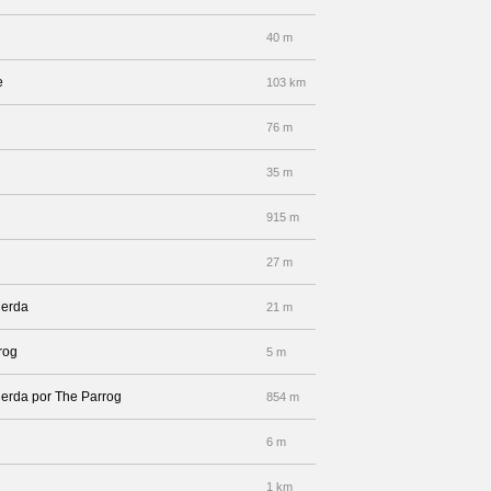
40 m
e
103 km
76 m
35 m
915 m
27 m
ierda
21 m
rog
5 m
uierda por The Parrog
854 m
6 m
1 km