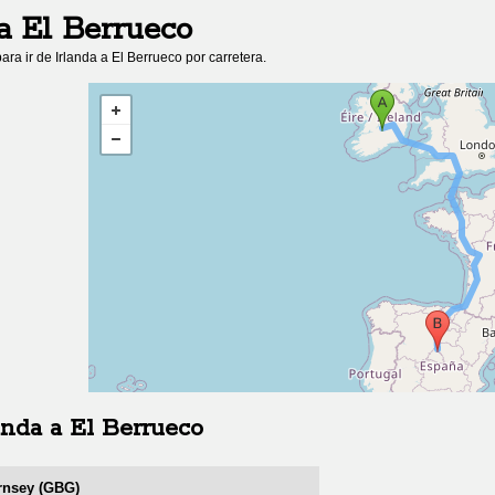
a
El Berrueco
ara ir de
Irlanda
a
El Berrueco
por carretera.
anda
a
El Berrueco
ernsey (GBG)