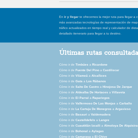
En
ir y llegar
te ofrecemos la mejor ruta para llegar a c
más avanzadas tecnologías de representación de mapas
tráfico actualizados en tiempo real y calculador de dist
detallado itenerario para llegar a tu destino.
Últimas rutas consultad
Cómo ir de
Timbúes
a
Ricardone
Cómo ir de
Fuente Del Pino
a
Castiliscar
Cómo ir de
Vilameá
a
Alcañices
Cómo ir de
Gata
a
Los Rábanos
Cómo ir de
Salto De Castro
a
Hinojosa De Jarque
Cómo ir de
Aldealba De Hortaces
a
Villaveta
Cómo ir de
El Parral
a
Rapariegos
Cómo ir de
Valfermoso De Las Monjas
a
Carballo
Cómo ir de
La Cartuja De Monegros
a
Argavieso
Cómo ir de
Basauri
a
Valdemadera
Cómo ir de
Castelldefels
a
Langre
Cómo ir de
Cuautitlán Izcalli
a
Almoloya De Alquisira
Cómo ir de
Bohonal
a
Aylagas
Cómo ir de
Camarasa
a
El Chive