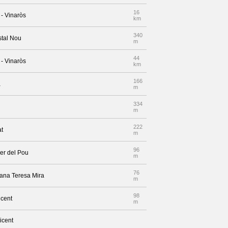
16
 - Vinaròs
km
340
stal Nou
m
44
 - Vinaròs
km
166
a
m
334
m
222
at
m
96
rer del Pou
m
76
mana Teresa Mira
m
98
icent
m
icent