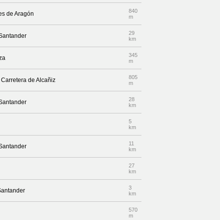
840
tes de Aragón
m
29
 Santander
km
345
za
m
805
 Carretera de Alcañiz
m
28
 Santander
km
5
km
11
 Santander
km
27
km
3
 Santander
km
570
m