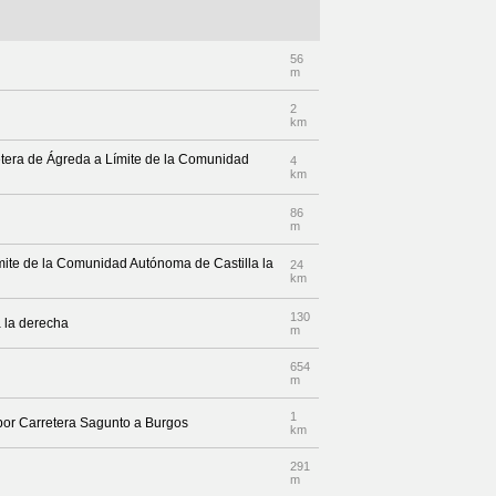
56
m
2
km
rretera de Ágreda a Límite de la Comunidad
4
km
86
m
ímite de la Comunidad Autónoma de Castilla la
24
km
130
 la derecha
m
654
m
1
 por Carretera Sagunto a Burgos
km
291
m