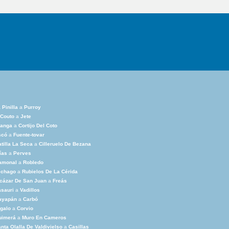
 Pinilla
a
Purroy
 Couto
a
Jete
ranga
a
Cortijo Del Coto
scó
a
Fuente-tovar
tilla La Seca
a
Cilleruelo De Bezana
ías
a
Perves
amonal
a
Robledo
echago
a
Rubielos De La Cérida
cázar De San Juan
a
Freás
sauri
a
Vadillos
ayapán
a
Carbó
galo
a
Corvio
uimerá
a
Muro En Cameros
nta Olalla De Valdivielso
a
Casillas