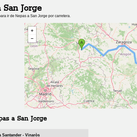
a
San Jorge
ara ir de
Nepas
a
San Jorge
por carretera.
pas
a
San Jorge
a Santander - Vinaròs