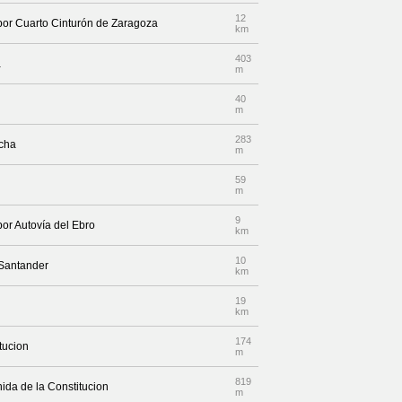
12
 por Cuarto Cinturón de Zaragoza
km
403
a
m
40
m
283
echa
m
59
m
9
por Autovía del Ebro
km
10
 Santander
km
19
km
174
tucion
m
819
ida de la Constitucion
m