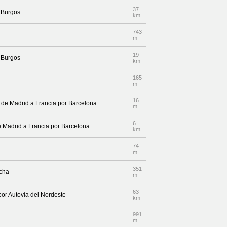
37
a Burgos
km
743
m
19
a Burgos
km
165
m
16
a de Madrid a Francia por Barcelona
m
6
de Madrid a Francia por Barcelona
km
74
m
351
echa
m
63
por Autovía del Nordeste
km
991
a
m