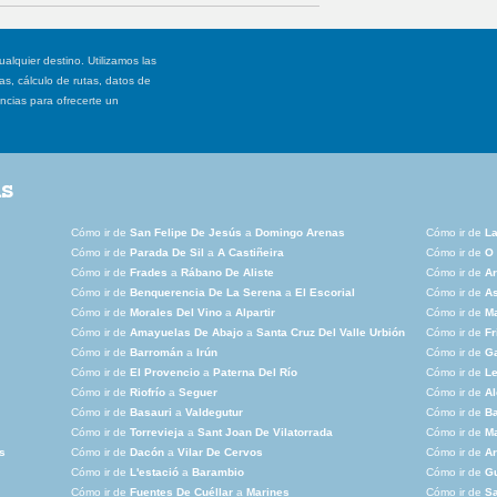
ualquier destino. Utilizamos las
, cálculo de rutas, datos de
ancias para ofrecerte un
as
Cómo ir de
San Felipe De Jesús
a
Domingo Arenas
Cómo ir de
La
Cómo ir de
Parada De Sil
a
A Castiñeira
Cómo ir de
O
Cómo ir de
Frades
a
Rábano De Aliste
Cómo ir de
A
Cómo ir de
Benquerencia De La Serena
a
El Escorial
Cómo ir de
A
Cómo ir de
Morales Del Vino
a
Alpartir
Cómo ir de
Ma
Cómo ir de
Amayuelas De Abajo
a
Santa Cruz Del Valle Urbión
Cómo ir de
Fr
Cómo ir de
Barromán
a
Irún
Cómo ir de
G
Cómo ir de
El Provencio
a
Paterna Del Río
Cómo ir de
L
Cómo ir de
Riofrío
a
Seguer
Cómo ir de
Al
Cómo ir de
Basauri
a
Valdegutur
Cómo ir de
Ba
Cómo ir de
Torrevieja
a
Sant Joan De Vilatorrada
Cómo ir de
M
s
Cómo ir de
Dacón
a
Vilar De Cervos
Cómo ir de
Ar
Cómo ir de
L'estació
a
Barambio
Cómo ir de
G
Cómo ir de
Fuentes De Cuéllar
a
Marines
Cómo ir de
Sa