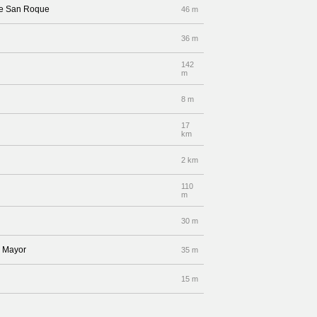
lle San Roque
46 m
36 m
142
m
8 m
17
km
2 km
110
m
30 m
a Mayor
35 m
15 m