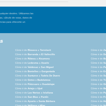
ualquier destino. Utilizamos las
, cálculo de rutas, datos de
ancias para ofrecerte un
as
Cómo ir de
Ríoseco
a
Torrelavit
Cómo ir de
Za
Cómo ir de
Barranda
a
El Vallecillo
Cómo ir de
D
Cómo ir de
Rótova
a
Alsamora
Cómo ir de
B
Cómo ir de
Ledesma
a
Azuelo
Cómo ir de
Sa
Cómo ir de
Valdesaz
a
San Miguel
Cómo ir de
Pe
Cómo ir de
Bonielles
a
Gargantada
Cómo ir de
E
Cómo ir de
Santurce
a
Tudela De Duero
Cómo ir de
Sa
Cómo ir de
Getxo
a
Badolatosa
Cómo ir de
Ti
Cómo ir de
Pátzcuaro
a
Guadalupe
Cómo ir de
G
Cómo ir de
Artajo
a
Ujué
Cómo ir de
B
Cómo ir de
Las Norias
a
Islallana
Cómo ir de
Pa
Cómo ir de
San Blas
a
Pantín
Cómo ir de
Fr
Cómo ir de
Ayuela
a
Santa Bárbara
Cómo ir de
Ho
Cómo ir de
Vellisca
a
Híjar
Cómo ir de
Ho