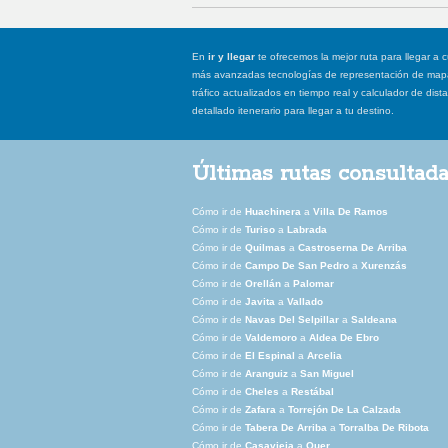
En
ir y llegar
te ofrecemos la mejor ruta para llegar a c
más avanzadas tecnologías de representación de mapas
tráfico actualizados en tiempo real y calculador de dist
detallado itenerario para llegar a tu destino.
Últimas rutas consultad
Cómo ir de
Huachinera
a
Villa De Ramos
Cómo ir de
Turiso
a
Labrada
Cómo ir de
Quilmas
a
Castroserna De Arriba
Cómo ir de
Campo De San Pedro
a
Xurenzás
Cómo ir de
Orellán
a
Palomar
Cómo ir de
Javita
a
Vallado
Cómo ir de
Navas Del Selpillar
a
Saldeana
Cómo ir de
Valdemoro
a
Aldea De Ebro
Cómo ir de
El Espinal
a
Arcelia
Cómo ir de
Aranguiz
a
San Miguel
Cómo ir de
Cheles
a
Restábal
Cómo ir de
Zafara
a
Torrejón De La Calzada
Cómo ir de
Tabera De Arriba
a
Torralba De Ribota
Cómo ir de
Casavieja
a
Quer