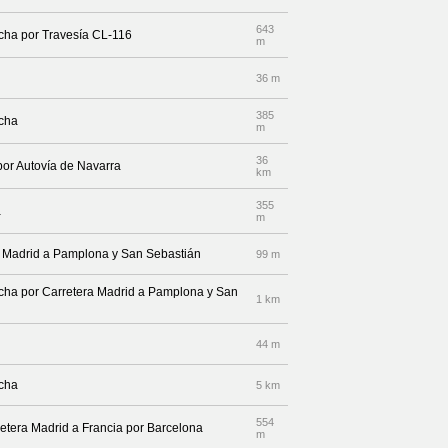
643
echa por Travesía CL-116
m
36 m
385
echa
m
36
por Autovía de Navarra
km
355
a
m
ra Madrid a Pamplona y San Sebastián
99 m
recha por Carretera Madrid a Pamplona y San
1 km
44 m
echa
5 km
554
etera Madrid a Francia por Barcelona
m