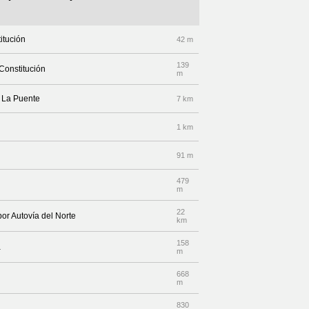
titución
42 m
139
 Constitución
m
le La Puente
7 km
1 km
91 m
479
m
22
por Autovía del Norte
km
158
a
m
668
m
830