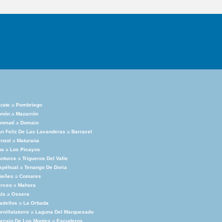
rate
a
Pombriego
onón
a
Mazarrón
onmatí
a
Domaio
n Feliz De Las Lavanderas
a
Barracel
nzol
a
Maturana
na
a
Los Picayos
nturce
a
Trigueros Del Valle
xpéhual
a
Tenango De Doria
üeñes
a
Comares
erceo
a
Mahora
ls
a
Ossera
adellos
a
La Orbada
rnillalatorre
a
Laguna Del Marquesado
rcajo De Los Montes
a
Escuderos