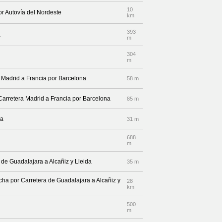
10
or Autovía del Nordeste
km
393
a
m
304
m
a Madrid a Francia por Barcelona
58 m
 Carretera Madrid a Francia por Barcelona
85 m
da
31 m
688
m
 de Guadalajara a Alcañiz y Lleida
35 m
echa por Carretera de Guadalajara a Alcañiz y
28
km
500
m