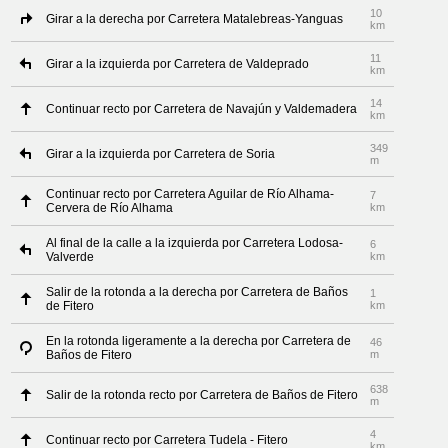
10
Girar a la derecha por Carretera Matalebreas-Yanguas
km
11
Girar a la izquierda por Carretera de Valdeprado
km
14
Continuar recto por Carretera de Navajún y Valdemadera
km
349
Girar a la izquierda por Carretera de Soria
m
Continuar recto por Carretera Aguilar de Río Alhama-
7
Cervera de Río Alhama
km
Al final de la calle a la izquierda por Carretera Lodosa-
6
Valverde
km
Salir de la rotonda a la derecha por Carretera de Baños
1
de Fitero
km
En la rotonda ligeramente a la derecha por Carretera de
46
Baños de Fitero
m
638
Salir de la rotonda recto por Carretera de Baños de Fitero
m
4
Continuar recto por Carretera Tudela - Fitero
km