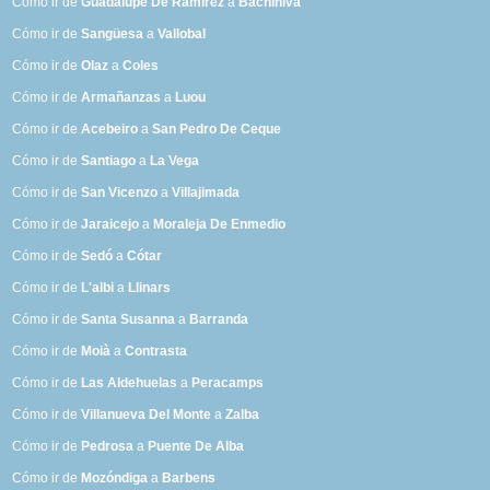
Cómo ir de
Guadalupe De Ramírez
a
Bachíniva
Cómo ir de
Sangüesa
a
Vallobal
Cómo ir de
Olaz
a
Coles
Cómo ir de
Armañanzas
a
Luou
Cómo ir de
Acebeiro
a
San Pedro De Ceque
Cómo ir de
Santiago
a
La Vega
Cómo ir de
San Vicenzo
a
Villajimada
Cómo ir de
Jaraicejo
a
Moraleja De Enmedio
Cómo ir de
Sedó
a
Cótar
Cómo ir de
L'albi
a
Llinars
Cómo ir de
Santa Susanna
a
Barranda
Cómo ir de
Moià
a
Contrasta
Cómo ir de
Las Aldehuelas
a
Peracamps
Cómo ir de
Villanueva Del Monte
a
Zalba
Cómo ir de
Pedrosa
a
Puente De Alba
Cómo ir de
Mozóndiga
a
Barbens