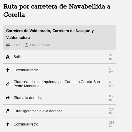
Ruta por carretera de
Navabellida
a
Corella
Carretera de Valdeprado, Carretera de Navajún y
Valdemadera
71 km
1 hour 32 mins
31
Salir
m
1
Continuar recto
km
Girar cerrado a la izquierda por Carretera Oncala-San
4
Pedro Manrique
km
833
Girar a la derecha
m
284
Girar ligeramente a la derecha
m
355
Continuar recto
m