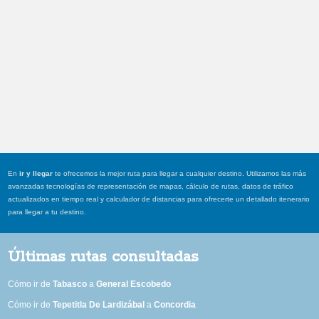
En
ir y llegar
te ofrecemos la mejor ruta para llegar a cualquier destino. Utilizamos las más
avanzadas tecnologías de representación de mapas, cálculo de rutas, datos de tráfico
actualizados en tiempo real y calculador de distancias para ofrecerte un detallado itenerario
para llegar a tu destino.
Últimas rutas consultadas
Cómo ir de
Tabasco
a
General Escobedo
Cómo ir de
Tepetitla De Lardizábal
a
Concordia