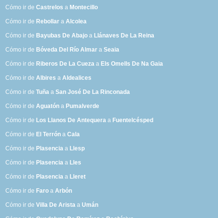
Cómo ir de
Castrelos
a
Montecillo
Cómo ir de
Rebollar
a
Alcolea
Cómo ir de
Bayubas De Abajo
a
Llánaves De La Reina
Cómo ir de
Bóveda Del Río Almar
a
Seaia
Cómo ir de
Riberos De La Cueza
a
Els Omells De Na Gaia
Cómo ir de
Albires
a
Aldealices
Cómo ir de
Tuña
a
San José De La Rinconada
Cómo ir de
Aguatón
a
Pumalverde
Cómo ir de
Los Llanos De Antequera
a
Fuentelcésped
Cómo ir de
El Terrón
a
Cala
Cómo ir de
Plasencia
a
Llesp
Cómo ir de
Plasencia
a
Lles
Cómo ir de
Plasencia
a
Lleret
Cómo ir de
Faro
a
Arbón
Cómo ir de
Villa De Arista
a
Umán