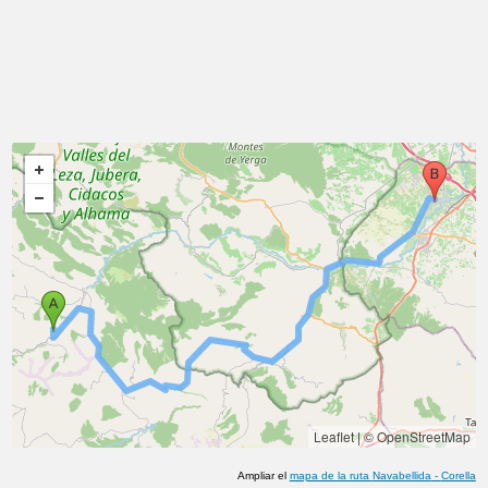
Leaflet
|
© OpenStreetMap
Ampliar el
mapa de la ruta
Navabellida
-
Corella