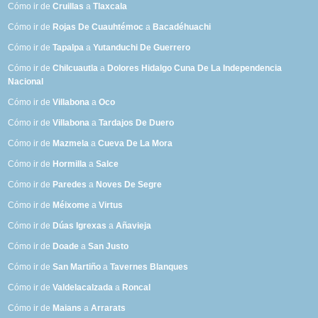
Cómo ir de
Cruillas
a
Tlaxcala
Cómo ir de
Rojas De Cuauhtémoc
a
Bacadéhuachi
Cómo ir de
Tapalpa
a
Yutanduchi De Guerrero
Cómo ir de
Chilcuautla
a
Dolores Hidalgo Cuna De La Independencia
Nacional
Cómo ir de
Villabona
a
Oco
Cómo ir de
Villabona
a
Tardajos De Duero
Cómo ir de
Mazmela
a
Cueva De La Mora
Cómo ir de
Hormilla
a
Salce
Cómo ir de
Paredes
a
Noves De Segre
Cómo ir de
Méixome
a
Virtus
Cómo ir de
Dúas Igrexas
a
Añavieja
Cómo ir de
Doade
a
San Justo
Cómo ir de
San Martiño
a
Tavernes Blanques
Cómo ir de
Valdelacalzada
a
Roncal
Cómo ir de
Maians
a
Arrarats