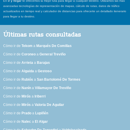
En
ir y llegar
te ofrecemos la mejor ruta para llegar a cualquier destino. Utilizamos las más
avanzadas tecnologías de representación de mapas, cálculo de rutas, datos de tráfico
actualizados en tiempo real y calculador de distancias para ofrecerte un detallado itenerario
para llegar a tu destino.
Últimas rutas consultadas
Cómo ir de
Tekom
a
Marqués De Comillas
Cómo ir de
Coroneo
a
General Treviño
Cómo ir de
Arrieta
a
Barajas
Cómo ir de
Algaida
a
Gestoso
Cómo ir de
Rubiós
a
San Bartolomé De Tormes
Cómo ir de
Nanín
a
Villamayor De Treviño
Cómo ir de
Mirós
a
Iriberri
Cómo ir de
Mirós
a
Valoria De Aguilar
Cómo ir de
Prado
a
Lupiñén
Cómo ir de
Nalec
a
El Algar