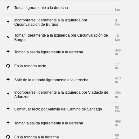
1
Tomar ligeramente a la derecha
km
Incorporarse ligeramente a la izquierda por
3
Circunvalación de Burgos
km
Tomar ligeramente a la izquierda por Circunvalación de
10
Burgos
km
446
Tomar la salida ligeramente a la derecha
m
17
En la rotonda recto
m
473
Salir de la rotonda ligeramente a la derecha
m
Incorporarse ligeramente a la izquierda por Viaducto de
208
Arlanzón
m
92
Continuar recto por Autovía del Camino de Santiago
km
469
Tomar la salida ligeramente a la derecha
m
69
En la rotonda a la derecha