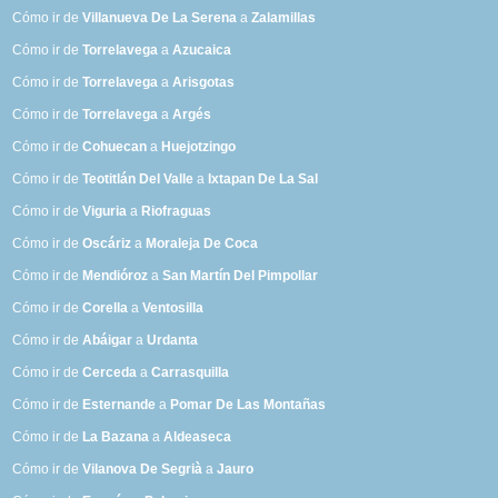
Cómo ir de
Villanueva De La Serena
a
Zalamillas
Cómo ir de
Torrelavega
a
Azucaica
Cómo ir de
Torrelavega
a
Arisgotas
Cómo ir de
Torrelavega
a
Argés
Cómo ir de
Cohuecan
a
Huejotzingo
Cómo ir de
Teotitlán Del Valle
a
Ixtapan De La Sal
Cómo ir de
Viguria
a
Riofraguas
Cómo ir de
Oscáriz
a
Moraleja De Coca
Cómo ir de
Mendióroz
a
San Martín Del Pimpollar
Cómo ir de
Corella
a
Ventosilla
Cómo ir de
Abáigar
a
Urdanta
Cómo ir de
Cerceda
a
Carrasquilla
Cómo ir de
Esternande
a
Pomar De Las Montañas
Cómo ir de
La Bazana
a
Aldeaseca
Cómo ir de
Vilanova De Segrià
a
Jauro