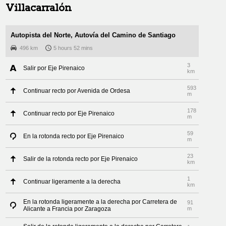
Villacarralón
Autopista del Norte, Autovía del Camino de Santiago
496 km
5 hours 52 mins
3
Salir por Eje Pirenaico
km
593
Continuar recto por Avenida de Ordesa
m
178
Continuar recto por Eje Pirenaico
m
59
En la rotonda recto por Eje Pirenaico
m
23
Salir de la rotonda recto por Eje Pirenaico
km
1
Continuar ligeramente a la derecha
km
En la rotonda ligeramente a la derecha por Carretera de
91
Alicante a Francia por Zaragoza
m