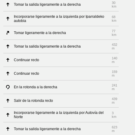
30
Tomar la salida ligeramente a la derecha
km
Incorporarse ligeramente a la izquierda por Iparraldeko
68
autobia
km
77
Tomar ligeramente a la derecha
km
432
Tomar la salida ligeramente a la derecha
m
140
Continuar recto
m
159
Continuar recto
m
241
En la rotonda a la derecha
m
439
Salir de la rotonda recto
m
Incorporarse ligeramente a la izquierda por Autovía del
3
Norte
km
623
Tomar la salida ligeramente a la derecha
m