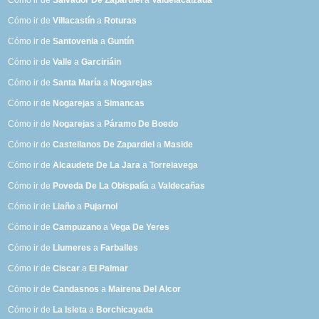
Cómo ir de
Salvador De Zapardiel
a
Valdelacalzada
Cómo ir de
Villacastín
a
Roturas
Cómo ir de
Santovenia
a
Guntín
Cómo ir de
Valle
a
Garciriáin
Cómo ir de
Santa María
a
Nogarejas
Cómo ir de
Nogarejas
a
Simancas
Cómo ir de
Nogarejas
a
Páramo De Boedo
Cómo ir de
Castellanos De Zapardiel
a
Maside
Cómo ir de
Alcaudete De La Jara
a
Torrelavega
Cómo ir de
Poveda De La Obispalía
a
Valdecañas
Cómo ir de
Liaño
a
Pujarnol
Cómo ir de
Campuzano
a
Vega De Yeres
Cómo ir de
Llumeres
a
Farballes
Cómo ir de
Ciscar
a
El Palmar
Cómo ir de
Candasnos
a
Mairena Del Alcor
Cómo ir de
La Isleta
a
Borchicayada