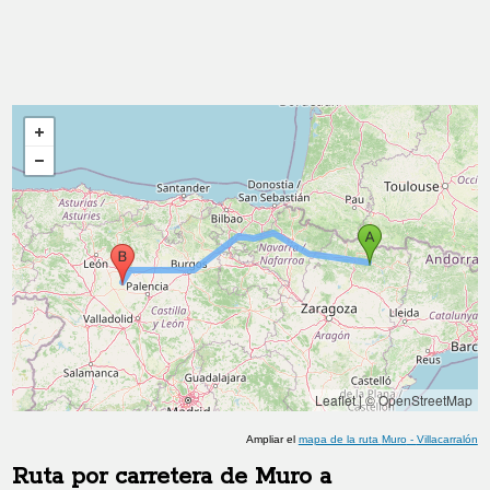
Leaflet
|
© OpenStreetMap
Ampliar el
mapa de la ruta
Muro
-
Villacarralón
Ruta por carretera de
Muro
a