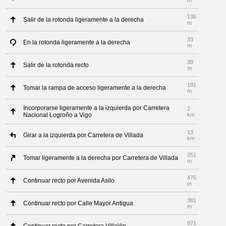
m
136
Salir de la rotonda ligeramente a la derecha
m
33
En la rotonda ligeramente a la derecha
m
39
Salir de la rotonda recto
m
191
Tomar la rampa de acceso ligeramente a la derecha
m
Incorporarse ligeramente a la izquierda por Carretera
2
Nacional Logroño a Vigo
km
13
Girar a la izquierda por Carretera de Villada
km
251
Tomar ligeramente a la derecha por Carretera de Villada
m
475
Continuar recto por Avenida Asilo
m
381
Continuar recto por Calle Mayor Antigua
m
871