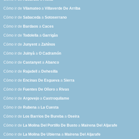
Cómo ir de
Vilamateo
a
Villaverde De Arriba
Cómo ir de
Sabaceda
a
Sotoserrano
Cómo ir de
Bardaos
a
Caces
Cómo ir de
Todolella
a
Garrigàs
Cómo ir de
Junyent
a
Zahínos
Cómo ir de
Juïnyà
a
O Cadramón
Cómo ir de
Castanyet
a
Abanco
Cómo ir de
Rajadell
a
Dehesilla
Cómo ir de
Encinas De Esgueva
a
Sierra
Cómo ir de
Fuentes De Oñoro
a
Rivas
Cómo ir de
Argovejo
a
Castroquilame
Cómo ir de
Rubena
a
La Cuesta
Cómo ir de
Los Barrios De Bureba
a
Oseira
Cómo ir de
La Molina Del Portillo De Busto
a
Mairena Del Aljarafe
Cómo ir de
La Molina De Ubierna
a
Mairena Del Aljarafe