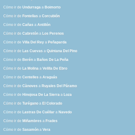
Cómo ir de
Undurraga
a
Boimorto
Cómo ir de
Fontellas
a
Corcubión
Cómo ir de
Cañas
a
Antillón
Cómo ir de
Cabretón
a
Los Perenos
Cómo ir de
Villa Del Rey
a
Peñaparda
Cómo ir de
Las Cuevas
a
Quintana Del Pino
Cómo ir de
Berén
a
Baños De La Peña
Cómo ir de
La Molina
a
Velilla De Ebro
Cómo ir de
Centelles
a
Araguás
Cómo ir de
Cànoves
a
Ruyales Del Páramo
Cómo ir de
Hinojosa De La Sierra
a
Loza
Cómo ir de
Turégano
a
El Colorado
Cómo ir de
Lastras De Cuéllar
a
Navedo
Cómo ir de
Miñambres
a
Frades
Cómo ir de
Sasamón
a
Vera