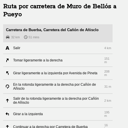
Ruta por carretera de
Muro de Bellós
a
Pueyo
Carretera de Buerba, Carretera del Cañón de Añisclo
32 km
51 mins
Salir
4 km
151
Tomar ligeramente a la derecha
m
208
Girar ligeramente a la izquierda por Avenida de Pineta
m
En la rotonda ligeramente a la derecha por Cañón de
31 m
Añisclo
Salir de la rotonda ligeramente a la derecha por Cañón
2 km
de Añisclo
195
Girar a la izquierda
m
16
Continuar a la derecha por Carretera de Buerba