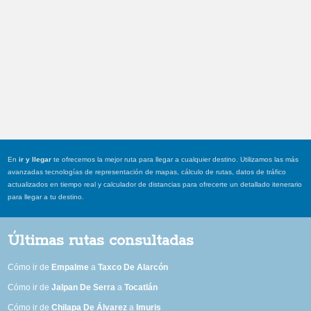
En
ir y llegar
te ofrecemos la mejor ruta para llegar a cualquier destino. Utilizamos las más
avanzadas tecnologías de representación de mapas, cálculo de rutas, datos de tráfico
actualizados en tiempo real y calculador de distancias para ofrecerte un detallado itenerario
para llegar a tu destino.
Últimas rutas consultadas
Cómo ir de
Empalme
a
Taxco De Alarcón
Cómo ir de
Jalpan De Serra
a
Tocatlán
Cómo ir de
Chilapa De Álvarez
a
Imuris