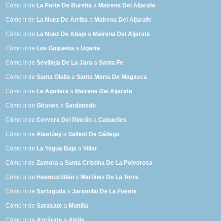
Cómo ir de
La Parte De Bureba
a
Mairena Del Aljarafe
Cómo ir de
La Nuez De Arriba
a
Mairena Del Aljarafe
Cómo ir de
La Nuez De Abajo
a
Mairena Del Aljarafe
Cómo ir de
Los Guijuelos
a
Ugarte
Cómo ir de
Sevilleja De La Jara
a
Santa Fe
Cómo ir de
Santa Olalla
a
Santa Marta De Magasca
Cómo ir de
La Aguilera
a
Mairena Del Aljarafe
Cómo ir de
Giranes
a
Sardonedo
Cómo ir de
Cervera Del Rincón
a
Cabueñes
Cómo ir de
Alastúey
a
Sallent De Gállego
Cómo ir de
La Yegua Baja
a
Villar
Cómo ir de
Zamora
a
Santa Cristina De La Polvorosa
Cómo ir de
Huamuxtitlán
a
Martínez De La Torre
Cómo ir de
Sartaguda
a
Jaramillo De La Fuente
Cómo ir de
Sarasate
a
Munilla
Cómo ir de
Azcárate
a
Alella