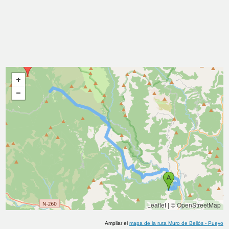
Leaflet
|
© OpenStreetMap
Ampliar el
mapa de la ruta
Muro de Bellós
-
Pueyo