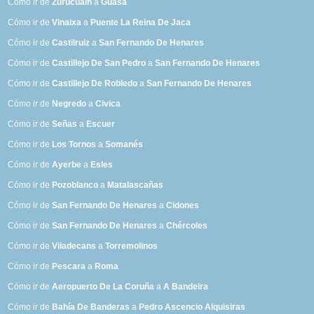
Cómo ir de
Zurucuáin
a
Guasa
Cómo ir de
Vinaixa
a
Puente La Reina De Jaca
Cómo ir de
Castilruiz
a
San Fernando De Henares
Cómo ir de
Castillejo De San Pedro
a
San Fernando De Henares
Cómo ir de
Castillejo De Robledo
a
San Fernando De Henares
Cómo ir de
Negredo
a
Civica
Cómo ir de
Señas
a
Escuer
Cómo ir de
Los Tornos
a
Somanés
Cómo ir de
Ayerbe
a
Esles
Cómo ir de
Pozoblanco
a
Matalascañas
Cómo ir de
San Fernando De Henares
a
Cidones
Cómo ir de
San Fernando De Henares
a
Chércoles
Cómo ir de
Viladecans
a
Torremolinos
Cómo ir de
Pescara
a
Roma
Cómo ir de
Aeropuerto De La Coruña
a
A Bandeira
Cómo ir de
Bahía De Banderas
a
Pedro Ascencio Alquisiras