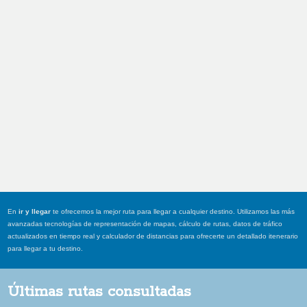
En
ir y llegar
te ofrecemos la mejor ruta para llegar a cualquier destino. Utilizamos las más
avanzadas tecnologías de representación de mapas, cálculo de rutas, datos de tráfico
actualizados en tiempo real y calculador de distancias para ofrecerte un detallado itenerario
para llegar a tu destino.
Últimas rutas consultadas