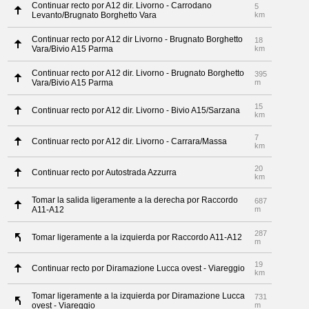
Continuar recto por A12 dir. Livorno - Carrodano
5
Levanto/Brugnato Borghetto Vara
km
Continuar recto por A12 dir Livorno - Brugnato Borghetto
18
Vara/Bivio A15 Parma
km
Continuar recto por A12 dir. Livorno - Brugnato Borghetto
395
Vara/Bivio A15 Parma
m
15
Continuar recto por A12 dir. Livorno - Bivio A15/Sarzana
km
7
Continuar recto por A12 dir. Livorno - Carrara/Massa
km
20
Continuar recto por Autostrada Azzurra
km
Tomar la salida ligeramente a la derecha por Raccordo
687
A11-A12
m
287
Tomar ligeramente a la izquierda por Raccordo A11-A12
m
19
Continuar recto por Diramazione Lucca ovest - Viareggio
km
Tomar ligeramente a la izquierda por Diramazione Lucca
731
ovest - Viareggio
m