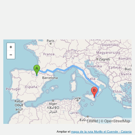
Leaflet
|
© OpenStreetMap
Ampliar el
mapa de la ruta
Murillo el Cuende
-
Catania