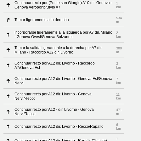
Continuar recto por (Ponte san Giorgio) A10 dir. Genova -
1
Genova Aeroporto/Bivio A7
km
534
Tomar ligeramente a la derecha
m
Incorporarse ligeramente a la izquierda por A7 dir. Milano
2
- Genova Ovest/Genova Bolzaneto
km
Tomar la salida ligeramente a la derecha por A7 dir.
388
Milano - Raccordo A12 dir. Livorno
m
Continuar recto por A12 dir. Livorno - Raccordo
3
A7/Genova Est
km
Continuar recto por A12 dir. Livorno - Genova Est/Genova
7
Nervi
km
Continuar recto por A12 dir. Livorno - Genova
11
Nervi/Recco
km
Continuar recto por A12 - dir. Livorno - Genova
471
Nervi/Recco
m
6
Continuar recto por A12 dir. Livorno - Recco/Rapallo
km
1
Continuar recto por A12 dir. Livorno - Rapallo/Chiavari