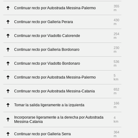
355
Continuar recto por Autostrada Messina-Palermo
m
430
Continuar recto por Galleria Perara
m
254
Continuar recto por Viadotto Calorende
m
230
Continuar recto por Galleria Bordonaro
m
536
Continuar recto por Viadotto Bordonaro
m
5
Continuar recto por Autostrada Messina-Palermo
km
652
Continuar recto por Autostrada Messina-Catania
m
166
Tomar la salida ligeramente a la izquierda
m
Incorporarse ligeramente a la derecha por Autostrada
4
Messina-Catania
km
364
Continuar recto por Galleria Serra
m