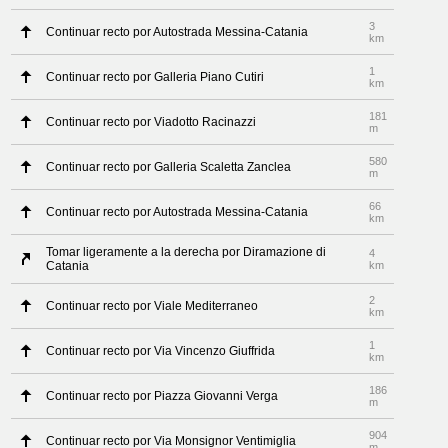
3
Continuar recto por Autostrada Messina-Catania
km
1
Continuar recto por Galleria Piano Cutiri
km
181
Continuar recto por Viadotto Racinazzi
m
580
Continuar recto por Galleria Scaletta Zanclea
m
66
Continuar recto por Autostrada Messina-Catania
km
Tomar ligeramente a la derecha por Diramazione di
4
Catania
km
2
Continuar recto por Viale Mediterraneo
km
1
Continuar recto por Via Vincenzo Giuffrida
km
186
Continuar recto por Piazza Giovanni Verga
m
904
Continuar recto por Via Monsignor Ventimiglia
m