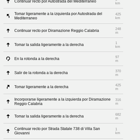
Continuar recto por Autostrada del Mediterraneo
km
Tomar ligeramente a la izquierda por Autostrada del
425
Mediterraneo
km
248
Continuar recto por Diramazione Reggio Calabria
m
1
Tomar la salida ligeramente a la derecha
km
97
En la rotonda a la derecha
m
370
Salir de la rotonda a la derecha
m
425
Tomar ligeramente a la derecha
m
Incorporarse ligeramente a la izquierda por Diramazione
316
Reggio Calabria
m
682
Tomar la salida ligeramente a la derecha
m
Continuar recto por Strada Statale 738 di Villa San
1
Giovanni
km