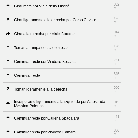
852
Girar recto por Viale della Libertà
m
176
Girar ligeramente a la derecha por Corso Cavour
m
914
Girar a la derecha por Viale Boccetta
m
128
Tomar la rampa de acceso recto
m
221
Continuar recto por Viadotto Boccetta
m
345
Continuar recto
m
380
Tomar ligeramente a la derecha
m
Incorporarse ligeramente a la izquierda por Autostrada
915
Messina-Palermo
m
449
Continuar recto por Galleria Spadalara
m
350
Continuar recto por Viadotto Camaro
m