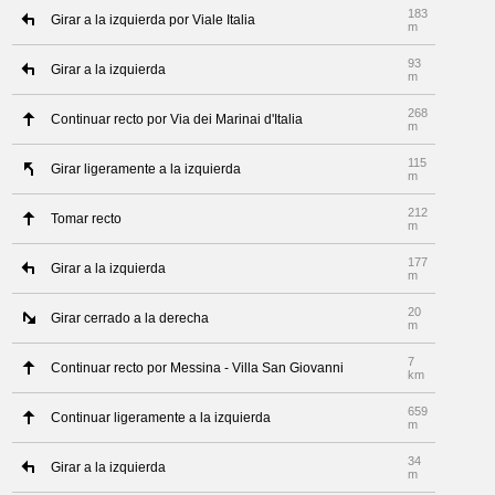
183
Girar a la izquierda por Viale Italia
m
93
Girar a la izquierda
m
268
Continuar recto por Via dei Marinai d'Italia
m
115
Girar ligeramente a la izquierda
m
212
Tomar recto
m
177
Girar a la izquierda
m
20
Girar cerrado a la derecha
m
7
Continuar recto por Messina - Villa San Giovanni
km
659
Continuar ligeramente a la izquierda
m
34
Girar a la izquierda
m