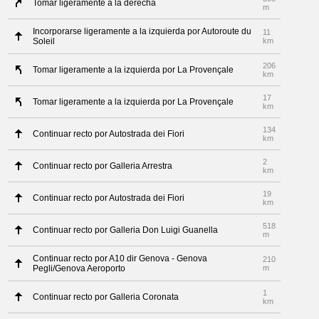
Tomar ligeramente a la derecha
m
Incorporarse ligeramente a la izquierda por Autoroute du
11
Soleil
km
206
Tomar ligeramente a la izquierda por La Provençale
km
17
Tomar ligeramente a la izquierda por La Provençale
km
134
Continuar recto por Autostrada dei Fiori
km
2
Continuar recto por Galleria Arrestra
km
19
Continuar recto por Autostrada dei Fiori
km
518
Continuar recto por Galleria Don Luigi Guanella
m
Continuar recto por A10 dir Genova - Genova
210
Pegli/Genova Aeroporto
m
1
Continuar recto por Galleria Coronata
km