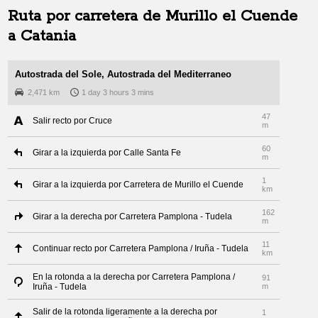
Ruta por carretera de
Murillo el Cuende
a
Catania
Autostrada del Sole, Autostrada del Mediterraneo
2,471 km
1 day 3 hours 3 mins
47
Salir recto por Cruce
m
60
Girar a la izquierda por Calle Santa Fe
m
1
Girar a la izquierda por Carretera de Murillo el Cuende
km
162
Girar a la derecha por Carretera Pamplona - Tudela
m
11
Continuar recto por Carretera Pamplona / Iruña - Tudela
km
En la rotonda a la derecha por Carretera Pamplona /
91
Iruña - Tudela
m
Salir de la rotonda ligeramente a la derecha por
1