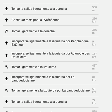
530
Tomar la salida ligeramente a la derecha
m
286
Continuar recto por La Pyrénéenne
km
356
Tomar ligeramente a la derecha
m
Incorporarse ligeramente a la izquierda por Périphérique
9
Extérieur
km
Incorporarse ligeramente a la izquierda por Autoroute des
137
Deux Mers
km
437
Tomar ligeramente a la izquierda
m
Incorporarse ligeramente a la izquierda por La
84
Languedocienne
km
53
Tomar ligeramente a la izquierda por La Languedocienne
km
72
Tomar la salida ligeramente a la derecha
km
598