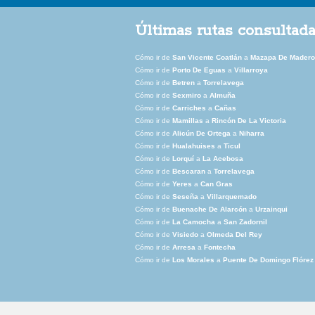
Últimas rutas consultad
Cómo ir de
San Vicente Coatlán
a
Mazapa De Madero
Cómo ir de
Porto De Eguas
a
Villarroya
Cómo ir de
Betren
a
Torrelavega
Cómo ir de
Sexmiro
a
Almuña
Cómo ir de
Carriches
a
Cañas
Cómo ir de
Mamillas
a
Rincón De La Victoria
Cómo ir de
Alicún De Ortega
a
Niharra
Cómo ir de
Hualahuises
a
Ticul
Cómo ir de
Lorquí
a
La Acebosa
Cómo ir de
Bescaran
a
Torrelavega
Cómo ir de
Yeres
a
Can Gras
Cómo ir de
Seseña
a
Villarquemado
Cómo ir de
Buenache De Alarcón
a
Urzainqui
Cómo ir de
La Camocha
a
San Zadornil
Cómo ir de
Visiedo
a
Olmeda Del Rey
Cómo ir de
Arresa
a
Fontecha
Cómo ir de
Los Morales
a
Puente De Domingo Flórez