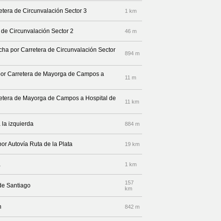
retera de Circunvalación Sector 3
1 km
 de Circunvalación Sector 2
46 m
echa por Carretera de Circunvalación Sector
894 m
 por Carretera de Mayorga de Campos a
11 m
rretera de Mayorga de Campos a Hospital de
11 km
la izquierda
884 m
por Autovía Ruta de la Plata
19 km
a
1 km
157
de Santiago
km
n
842 m