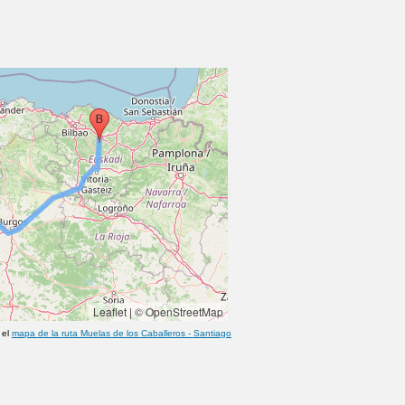
Leaflet
|
© OpenStreetMap
 el
mapa de la ruta
Muelas de los Caballeros
-
Santiago