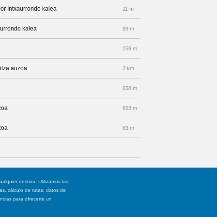
por Intxaurrondo kalea
11 m
xaurrondo kalea
89 m
259 m
itza auzoa
2 km
658 m
zoa
653 m
zoa
63 m
ualquier destino. Utilizamos las
, cálculo de rutas, datos de
ancias para ofrecerte un