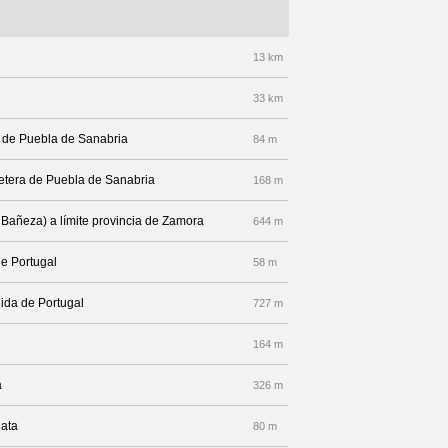
13 km
33 km
a de Puebla de Sanabria
84 m
rretera de Puebla de Sanabria
168 m
 Bañeza) a límite provincia de Zamora
644 m
de Portugal
58 m
nida de Portugal
727 m
164 m
a
326 m
lata
80 m