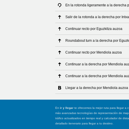
En la rotonda ligeramente a la derecha 
Salir de la rotonda a la derecha por Int
Continuar recto por Eguzkitza auzoa
Roundabout turn a la derecha por Eguzk
Continuar recto por Mendiola auzoa
Continuar a la derecha por Mendiola au
Continuar a la derecha por Mendiola au
Llegar a la derecha por Mendiola auzoa
En
ir y llegar
te ofrecemos la mejor ruta para llegar a c
más avanzadas tecnologías de representación de mapas
tráfico actualizados en tiempo real y calculador de dist
detallado itenerario para llegar a tu destino.