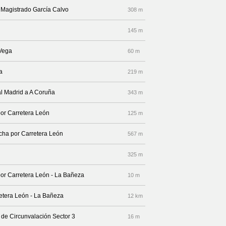
e Magistrado García Calvo
308 m
145 m
 Vega
60 m
a
219 m
al Madrid a A Coruña
343 m
por Carretera León
125 m
echa por Carretera León
567 m
325 m
por Carretera León - La Bañeza
10 m
retera León - La Bañeza
12 km
 de Circunvalación Sector 3
16 m