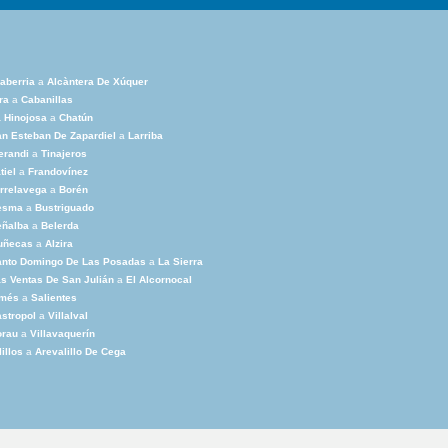
aberria
a
Alcàntera De Xúquer
ra
a
Cabanillas
 Hinojosa
a
Chatún
n Esteban De Zapardiel
a
Larriba
erandi
a
Tinajeros
tiel
a
Frandovínez
rrelavega
a
Borén
esma
a
Bustriguado
eñalba
a
Belerda
uñecas
a
Alzira
anto Domingo De Las Posadas
a
La Sierra
s Ventas De San Julián
a
El Alcornocal
imés
a
Salientes
stropol
a
Villalval
orau
a
Villavaquerín
lillos
a
Arevalillo De Cega