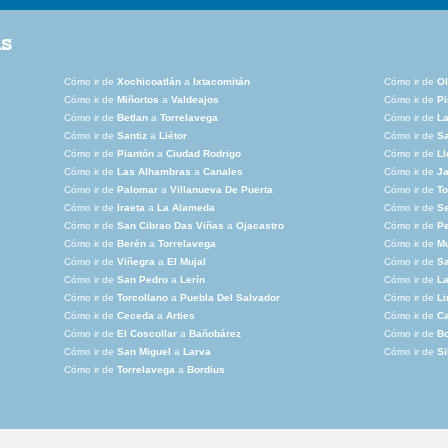
as
Cómo ir de
Xochicoatlán
a
Ixtacomitán
Cómo ir de
Ol
Cómo ir de
Miñortos
a
Valdeajos
Cómo ir de
Pi
Cómo ir de
Betlan
a
Torrelavega
Cómo ir de
La
Cómo ir de
Santiz
a
Liétor
Cómo ir de
Sa
Cómo ir de
Piantón
a
Ciudad Rodrigo
Cómo ir de
Ll
Cómo ir de
Las Alhambras
a
Canales
Cómo ir de
Ja
Cómo ir de
Palomar
a
Villanueva De Puerta
Cómo ir de
To
Cómo ir de
Iraeta
a
La Alameda
Cómo ir de
S
Cómo ir de
San Cibrao Das Viñas
a
Ojacastro
Cómo ir de
P
Cómo ir de
Berén
a
Torrelavega
Cómo ir de
M
Cómo ir de
Viñegra
a
El Mujal
Cómo ir de
S
Cómo ir de
San Pedro
a
Lerín
Cómo ir de
La
Cómo ir de
Torcollano
a
Puebla Del Salvador
Cómo ir de
L
Cómo ir de
Ceceda
a
Arties
Cómo ir de
Ca
Cómo ir de
El Coscollar
a
Bañobárez
Cómo ir de
B
Cómo ir de
San Miguel
a
Larva
Cómo ir de
Si
Cómo ir de
Torrelavega
a
Bordius