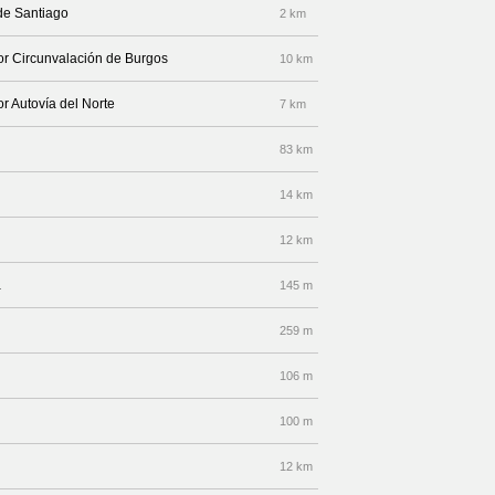
de Santiago
2 km
or Circunvalación de Burgos
10 km
r Autovía del Norte
7 km
83 km
14 km
12 km
a
145 m
259 m
106 m
100 m
12 km