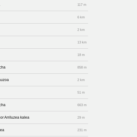
a
117 m
6 km
2 km
13 km
18 m
echa
858 m
auzoa
2 km
51 m
echa
663 m
or Arriluzea kalea
29 m
lea
231 m