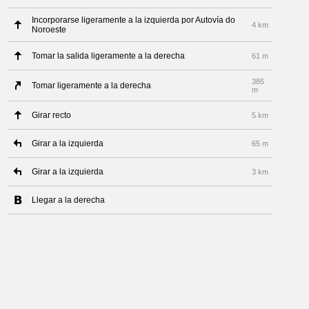
Incorporarse ligeramente a la izquierda por Autovía do
4 km
Noroeste
Tomar la salida ligeramente a la derecha
61 m
385
Tomar ligeramente a la derecha
m
Girar recto
5 km
Girar a la izquierda
65 m
Girar a la izquierda
3 km
Llegar a la derecha