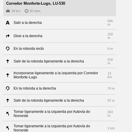
Corredor Monforte-Lugo, LU-530
29 km
30 mins
946
Salir a la derecha
m
220
Girar a la derecha
m
En la rotonda recto
6 m
616
Salir de la rotonda ligeramente a la derecha
m
Incorporarse ligeramente a la izquierda por Corredor
13
Monforte-Lugo
km
En la rotonda a la derecha
74 m
Salir de la rotonda ligeramente a la derecha
87 m
Tomar ligeramente a la izquierda por Autovía do
263
Noroeste
m
Tomar ligeramente a la izquierda por Autovía do
1 km
Noroeste