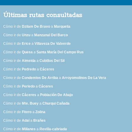
Últimas rutas consultadas
Cómo ir de
Dzilam De Bravo
a
Marquelia
Cómo ir de
Unzu
a
Manzanal Del Barco
Cómo ir de
Erice
a
Villaveza De Valverde
Cómo ir de
Quesa
a
Santa María Del Campo Rus
Cómo ir de
Almeida
a
Cubillos Del Sil
Cómo ir de
Pedredo
a
Cáceres
Cómo ir de
Condemios De Arriba
a
Arroyomolinos De La Vera
Cómo ir de
Periedo
a
Cáceres
Cómo ir de
Cáceres
a
Población De Abajo
Cómo ir de
Mte. Buey
a
Churqui Cañada
Cómo ir de
Fitero
a
Zolina
Cómo ir de
Adai
a
Brañes
Cómo ir de
Millanes
a
Revilla-cabriada