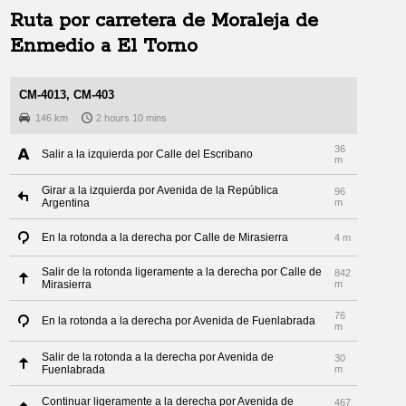
Ruta por carretera de
Moraleja de
Enmedio
a
El Torno
CM-4013, CM-403
146 km
2 hours 10 mins
36
Salir a la izquierda por Calle del Escribano
m
Girar a la izquierda por Avenida de la República
96
Argentina
m
En la rotonda a la derecha por Calle de Mirasierra
4 m
Salir de la rotonda ligeramente a la derecha por Calle de
842
Mirasierra
m
76
En la rotonda a la derecha por Avenida de Fuenlabrada
m
Salir de la rotonda a la derecha por Avenida de
30
Fuenlabrada
m
Continuar ligeramente a la derecha por Avenida de
467