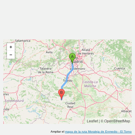
Leaflet
|
© OpenStreetMap
Ampliar el
mapa de la ruta
Moraleja de Enmedio
-
El Torno