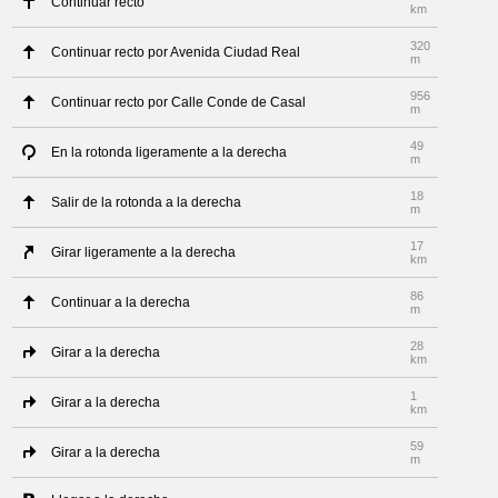
Continuar recto
km
320
Continuar recto por Avenida Ciudad Real
m
956
Continuar recto por Calle Conde de Casal
m
49
En la rotonda ligeramente a la derecha
m
18
Salir de la rotonda a la derecha
m
17
Girar ligeramente a la derecha
km
86
Continuar a la derecha
m
28
Girar a la derecha
km
1
Girar a la derecha
km
59
Girar a la derecha
m