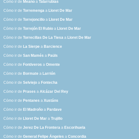
Cómo ir de
Meano
a
Talarrubias
Cómo ir de
Torremenga
a
Lloret De Mar
Cómo ir de
Torrejoncillo
a
Lloret De Mar
Cómo ir de
Torrejón El Rubio
a
Lloret De Mar
Cómo ir de
Torrecillas De La Tiesa
a
Lloret De Mar
Cómo ir de
La Sierpe
a
Barcience
Cómo ir de
San Mamés
a
Paüls
Cómo ir de
Fontiveros
a
Omente
Cómo ir de
Bormate
a
Larrión
Cómo ir de
Selviejo
a
Fontecha
Cómo ir de
Prases
a
Alcázar Del Rey
Cómo ir de
Pentanes
a
Xustáns
Cómo ir de
El Madroño
a
Pardave
Cómo ir de
Lloret De Mar
a
Trujillo
Cómo ir de
Jerez De La Frontera
a
Escorihuela
Cómo ir de
General Felipe Ángeles
a
Concordia