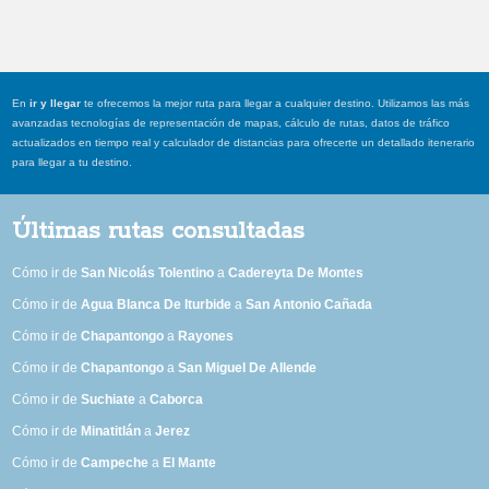
En
ir y llegar
te ofrecemos la mejor ruta para llegar a cualquier destino. Utilizamos las más
avanzadas tecnologías de representación de mapas, cálculo de rutas, datos de tráfico
actualizados en tiempo real y calculador de distancias para ofrecerte un detallado itenerario
para llegar a tu destino.
Últimas rutas consultadas
Cómo ir de
San Nicolás Tolentino
a
Cadereyta De Montes
Cómo ir de
Agua Blanca De Iturbide
a
San Antonio Cañada
Cómo ir de
Chapantongo
a
Rayones
Cómo ir de
Chapantongo
a
San Miguel De Allende
Cómo ir de
Suchiate
a
Caborca
Cómo ir de
Minatitlán
a
Jerez
Cómo ir de
Campeche
a
El Mante