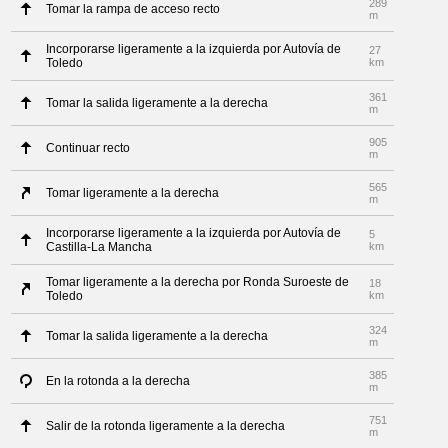
289
Tomar la rampa de acceso recto
m
Incorporarse ligeramente a la izquierda por Autovía de
27
Toledo
km
361
Tomar la salida ligeramente a la derecha
m
905
Continuar recto
m
565
Tomar ligeramente a la derecha
m
Incorporarse ligeramente a la izquierda por Autovía de
5
Castilla-La Mancha
km
Tomar ligeramente a la derecha por Ronda Suroeste de
18
Toledo
km
324
Tomar la salida ligeramente a la derecha
m
385
En la rotonda a la derecha
m
751
Salir de la rotonda ligeramente a la derecha
m