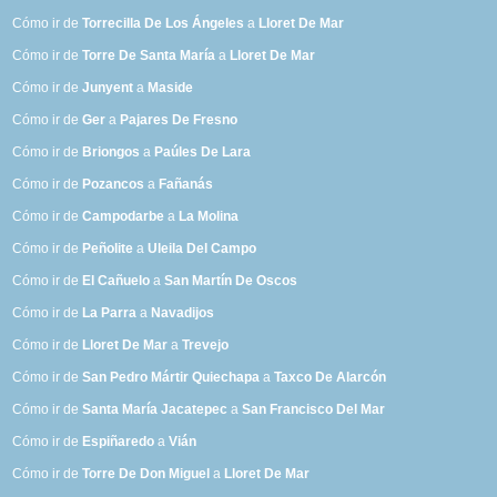
Cómo ir de
Torrecilla De Los Ángeles
a
Lloret De Mar
Cómo ir de
Torre De Santa María
a
Lloret De Mar
Cómo ir de
Junyent
a
Maside
Cómo ir de
Ger
a
Pajares De Fresno
Cómo ir de
Briongos
a
Paúles De Lara
Cómo ir de
Pozancos
a
Fañanás
Cómo ir de
Campodarbe
a
La Molina
Cómo ir de
Peñolite
a
Uleila Del Campo
Cómo ir de
El Cañuelo
a
San Martín De Oscos
Cómo ir de
La Parra
a
Navadijos
Cómo ir de
Lloret De Mar
a
Trevejo
Cómo ir de
San Pedro Mártir Quiechapa
a
Taxco De Alarcón
Cómo ir de
Santa María Jacatepec
a
San Francisco Del Mar
Cómo ir de
Espiñaredo
a
Vián
Cómo ir de
Torre De Don Miguel
a
Lloret De Mar