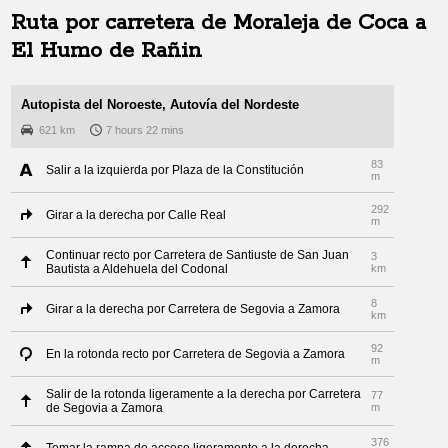
Ruta por carretera de
Moraleja de Coca
a
El Humo de Rañin
Autopista del Noroeste, Autovía del Nordeste
621 km
7 hours 22 mins
83
Salir a la izquierda por Plaza de la Constitución
m
292
Girar a la derecha por Calle Real
m
Continuar recto por Carretera de Santiuste de San Juan
3
Bautista a Aldehuela del Codonal
km
8
Girar a la derecha por Carretera de Segovia a Zamora
km
92
En la rotonda recto por Carretera de Segovia a Zamora
m
Salir de la rotonda ligeramente a la derecha por Carretera
77
de Segovia a Zamora
m
376