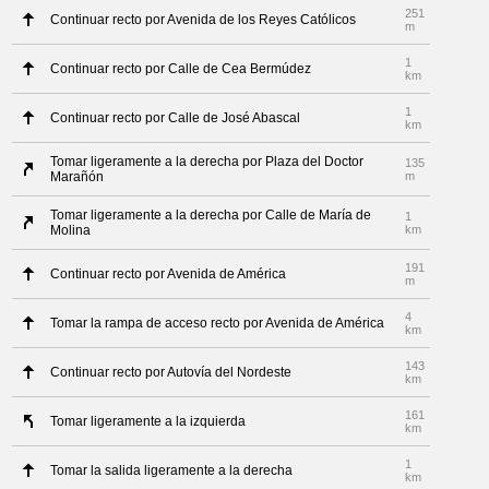
251
Continuar recto por Avenida de los Reyes Católicos
m
1
Continuar recto por Calle de Cea Bermúdez
km
1
Continuar recto por Calle de José Abascal
km
Tomar ligeramente a la derecha por Plaza del Doctor
135
Marañón
m
Tomar ligeramente a la derecha por Calle de María de
1
Molina
km
191
Continuar recto por Avenida de América
m
4
Tomar la rampa de acceso recto por Avenida de América
km
143
Continuar recto por Autovía del Nordeste
km
161
Tomar ligeramente a la izquierda
km
1
Tomar la salida ligeramente a la derecha
km