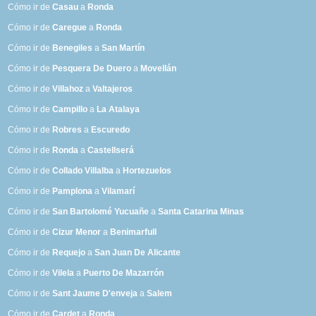
Cómo ir de
Casau
a
Ronda
Cómo ir de
Caregue
a
Ronda
Cómo ir de
Benegiles
a
San Martín
Cómo ir de
Pesquera De Duero
a
Movellán
Cómo ir de
Villahoz
a
Valtajeros
Cómo ir de
Campillo
a
La Atalaya
Cómo ir de
Robres
a
Escuredo
Cómo ir de
Ronda
a
Castellserá
Cómo ir de
Collado Villalba
a
Hortezuelos
Cómo ir de
Pamplona
a
Vilamarí
Cómo ir de
San Bartolomé Yucuañe
a
Santa Catarina Minas
Cómo ir de
Cizur Menor
a
Benimarfull
Cómo ir de
Requejo
a
San Juan De Alicante
Cómo ir de
Vilela
a
Puerto De Mazarrón
Cómo ir de
Sant Jaume D'enveja
a
Salem
Cómo ir de
Cardet
a
Ronda