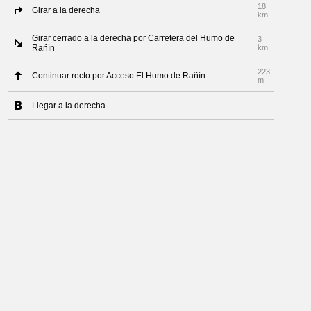
18
Girar a la derecha
km
Girar cerrado a la derecha por Carretera del Humo de
3
Rañín
km
223
Continuar recto por Acceso El Humo de Rañín
m
Llegar a la derecha