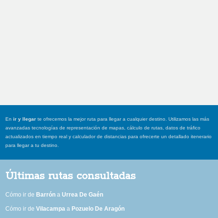
En
ir y llegar
te ofrecemos la mejor ruta para llegar a cualquier destino. Utilizamos las más
avanzadas tecnologías de representación de mapas, cálculo de rutas, datos de tráfico
actualizados en tiempo real y calculador de distancias para ofrecerte un detallado itenerario
para llegar a tu destino.
Últimas rutas consultadas
Cómo ir de
Barrón
a
Urrea De Gaén
Cómo ir de
Vilacampa
a
Pozuelo De Aragón