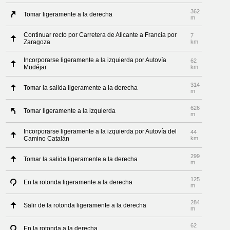
362
Tomar ligeramente a la derecha
m
Continuar recto por Carretera de Alicante a Francia por
7
Zaragoza
km
Incorporarse ligeramente a la izquierda por Autovía
62
Mudéjar
km
314
Tomar la salida ligeramente a la derecha
m
626
Tomar ligeramente a la izquierda
m
Incorporarse ligeramente a la izquierda por Autovía del
44
Camino Catalán
km
299
Tomar la salida ligeramente a la derecha
m
125
En la rotonda ligeramente a la derecha
m
284
Salir de la rotonda ligeramente a la derecha
m
62
En la rotonda a la derecha