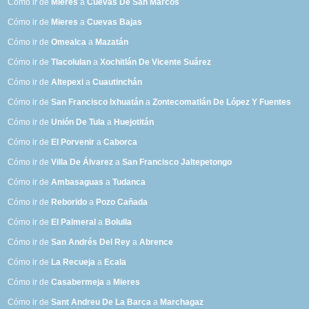
Cómo ir de
Mieres
a
Cuevas De San Marcos
Cómo ir de
Mieres
a
Cuevas Bajas
Cómo ir de
Omealca
a
Mazatán
Cómo ir de
Tlacolulan
a
Xochitlán De Vicente Suárez
Cómo ir de
Altepexi
a
Cuautinchán
Cómo ir de
San Francisco Ixhuatán
a
Zontecomatlán De López Y Fuentes
Cómo ir de
Unión De Tula
a
Huejotitán
Cómo ir de
El Porvenir
a
Caborca
Cómo ir de
Villa De Álvarez
a
San Francisco Jaltepetongo
Cómo ir de
Ambasaguas
a
Tudanca
Cómo ir de
Reborido
a
Pozo Cañada
Cómo ir de
El Palmeral
a
Bolulla
Cómo ir de
San Andrés Del Rey
a
Abrence
Cómo ir de
La Recueja
a
Ecala
Cómo ir de
Casabermeja
a
Mieres
Cómo ir de
Sant Andreu De La Barca
a
Marchagaz