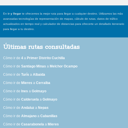
En
ir y llegar
te ofrecemos la mejor ruta para llegar a cualquier destino. Utilizamos las más
avanzadas tecnologías de representación de mapas, cálculo de rutas, datos de tráfico
actualizados en tiempo real y calculador de distancias para ofrecerte un detallado itenerario
para llegar a tu destino.
Últimas rutas consultadas
Cómo ir de
4
a
Primer Distrito Cuchilla
Cómo ir de
Santiago Minas
a
Melchor Ocampo
Cómo ir de
Turís
a
Albaida
Cómo ir de
Mieres
a
Cerralba
Cómo ir de
Ines
a
Golmayo
Cómo ir de
Calderuela
a
Golmayo
Cómo ir de
Andaluz
a
Nepas
Cómo ir de
Almajano
a
Cabanillas
Cómo ir de
Casarabonela
a
Mieres