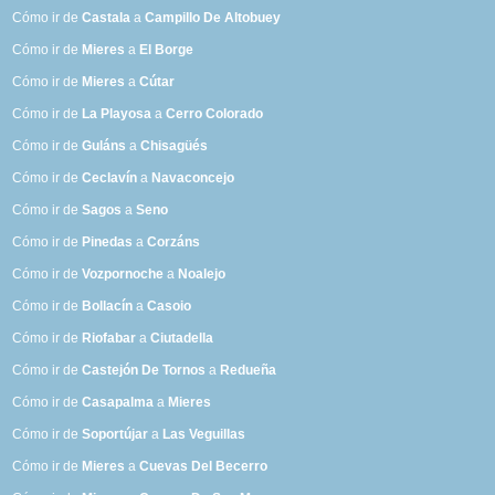
Cómo ir de
Castala
a
Campillo De Altobuey
Cómo ir de
Mieres
a
El Borge
Cómo ir de
Mieres
a
Cútar
Cómo ir de
La Playosa
a
Cerro Colorado
Cómo ir de
Guláns
a
Chisagüés
Cómo ir de
Ceclavín
a
Navaconcejo
Cómo ir de
Sagos
a
Seno
Cómo ir de
Pinedas
a
Corzáns
Cómo ir de
Vozpornoche
a
Noalejo
Cómo ir de
Bollacín
a
Casoio
Cómo ir de
Riofabar
a
Ciutadella
Cómo ir de
Castejón De Tornos
a
Redueña
Cómo ir de
Casapalma
a
Mieres
Cómo ir de
Soportújar
a
Las Veguillas
Cómo ir de
Mieres
a
Cuevas Del Becerro