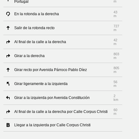
Portugal
m
43
En la rotonda a la derecha
m
727
Salir de la rotonda recto
m
42
Al final de la calle a la derecha
m
803
Girar a la derecha
m
805
Girar recto por Avenida Párroco Pablo Díez
m
56
Girar ligeramente a la izquierda
m
2
Girar a la izquierda por Avenida Constitución
km
60
Al final de la calle a la derecha por Calle Corpus Christi
m
Llegar a la izquierda por Calle Corpus Christi