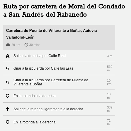
Ruta por carretera de
Moral del Condado
a
San Andrés del Rabanedo
Carretera de Puente de Villarente a Boñar, Autovía
Valladolid-León
29 km
30 mins
Salir a la derecha por Calle Real
3 m
519
Girar a la izquierda por Calle las Eras
m
Girar a la izquierda por Carretera de Puente de
10
Villarente a Boñar
km
18
En la rotonda a la derecha
m
339
Salir de la rotonda ligeramente a la derecha
m
72
En la rotonda a la derecha
m