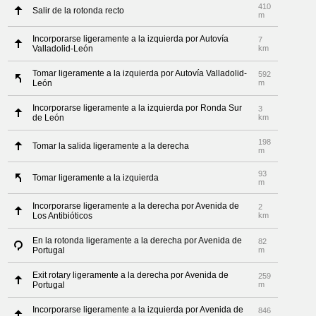
410
Salir de la rotonda recto
m
Incorporarse ligeramente a la izquierda por Autovía
7
Valladolid-León
km
Tomar ligeramente a la izquierda por Autovía Valladolid-
592
León
m
Incorporarse ligeramente a la izquierda por Ronda Sur
3
de León
km
198
Tomar la salida ligeramente a la derecha
m
93
Tomar ligeramente a la izquierda
m
Incorporarse ligeramente a la derecha por Avenida de
2
Los Antibióticos
km
En la rotonda ligeramente a la derecha por Avenida de
82
Portugal
m
Exit rotary ligeramente a la derecha por Avenida de
259
Portugal
m
Incorporarse ligeramente a la izquierda por Avenida de
846