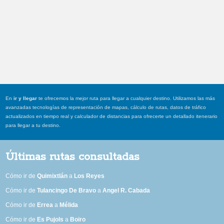
En
ir y llegar
te ofrecemos la mejor ruta para llegar a cualquier destino. Utilizamos las más
avanzadas tecnologías de representación de mapas, cálculo de rutas, datos de tráfico
actualizados en tiempo real y calculador de distancias para ofrecerte un detallado itenerario
para llegar a tu destino.
Últimas rutas consultadas
Cómo ir de
Quimixtlán
a
Los Reyes
Cómo ir de
Tulancingo De Bravo
a
Angel R. Cabada
Cómo ir de
Errea
a
Mélida
Cómo ir de
Es Pujols
a
Boiro