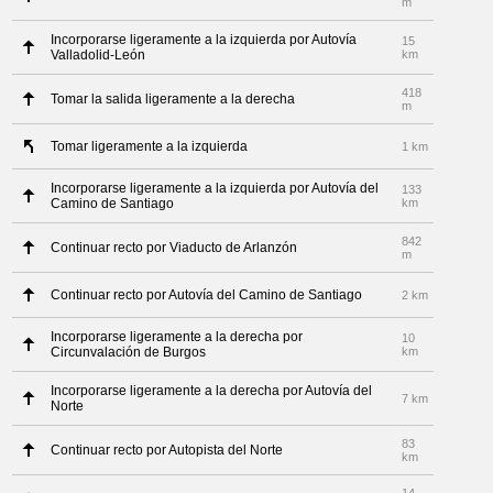
m
Incorporarse ligeramente a la izquierda por Autovía
15
Valladolid-León
km
418
Tomar la salida ligeramente a la derecha
m
Tomar ligeramente a la izquierda
1 km
Incorporarse ligeramente a la izquierda por Autovía del
133
Camino de Santiago
km
842
Continuar recto por Viaducto de Arlanzón
m
Continuar recto por Autovía del Camino de Santiago
2 km
Incorporarse ligeramente a la derecha por
10
Circunvalación de Burgos
km
Incorporarse ligeramente a la derecha por Autovía del
7 km
Norte
83
Continuar recto por Autopista del Norte
km