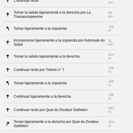
Continuar recto
km
Tomar la salida ligeramente a la derecha por La
59
Transeuropéenne
km
716
Tomar ligeramente a la izquierda
m
Incorporarse ligeramente a la izquierda por Autoroute du
11
Soleil
km
314
Tomar la salida ligeramente a la derecha
m
148
Continuar recto por Trémie n° 7
m
109
Tomar ligeramente a la izquierda
m
136
Continuar ligeramente a la derecha
m
693
Continuar recto por Quai du Docteur Gailleton
m
Tomar ligeramente a la derecha por Quai du Docteur
424
Gailleton
m