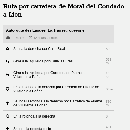
Ruta por carretera de
Moral del Condado
a
Lion
Autoroute des Landes, La Transeuropéenne
1,169 km
12 hours 24 mins
Salir a la derecha por Calle Real
3 m
519
Girar a la izquierda por Calle las Eras
m
Girar a la izquierda por Carretera de Puente de
10
Villarente a Boñar
km
En la rotonda a la derecha por Carretera de Puente de
60 m
Villarente a Boñar
Salir de la rotonda a la derecha por Carretera de Puente
539
de Villarente a Boñar
m
En la rotonda a la derecha
6 m
491
Salir de la rotonda recto