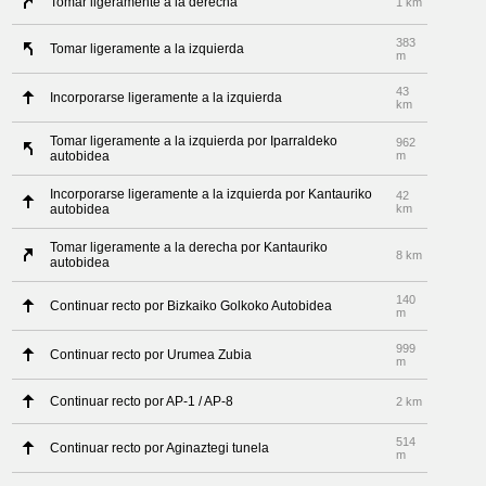
Tomar ligeramente a la derecha
1 km
383
Tomar ligeramente a la izquierda
m
43
Incorporarse ligeramente a la izquierda
km
Tomar ligeramente a la izquierda por Iparraldeko
962
autobidea
m
Incorporarse ligeramente a la izquierda por Kantauriko
42
autobidea
km
Tomar ligeramente a la derecha por Kantauriko
8 km
autobidea
140
Continuar recto por Bizkaiko Golkoko Autobidea
m
999
Continuar recto por Urumea Zubia
m
Continuar recto por AP-1 / AP-8
2 km
514
Continuar recto por Aginaztegi tunela
m