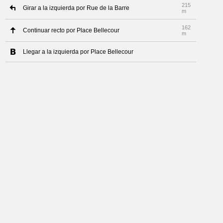
215
Girar a la izquierda por Rue de la Barre
m
162
Continuar recto por Place Bellecour
m
Llegar a la izquierda por Place Bellecour