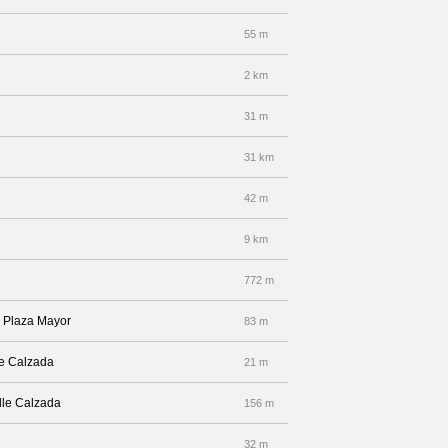
55 m
2 km
31 m
31 km
42 m
9 km
772 m
r Plaza Mayor
83 m
le Calzada
21 m
lle Calzada
156 m
32 m