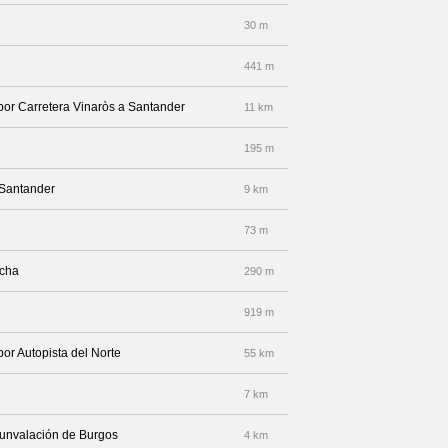
30 m
441 m
 por Carretera Vinaròs a Santander
11 km
195 m
 Santander
9 km
73 m
echa
290 m
919 m
por Autopista del Norte
55 km
7 km
cunvalación de Burgos
4 km