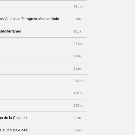
751 m
 por Autopista Zaragoza-Mediterrània
6 km
-Mediterráneo
101 km
e
22 km
1 km
2 km
203 km
a
426 m
203 m
go de la Calzada
62 m
la autopista AP-68
2 km