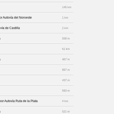
145 km
or Autovía del Noroeste
1 km
vía de Castilla
2 km
a
558 m
61 km
a
487 m
667 m
437 m
583 m
por Autovía Ruta de la Plata
4 km
a
521 m