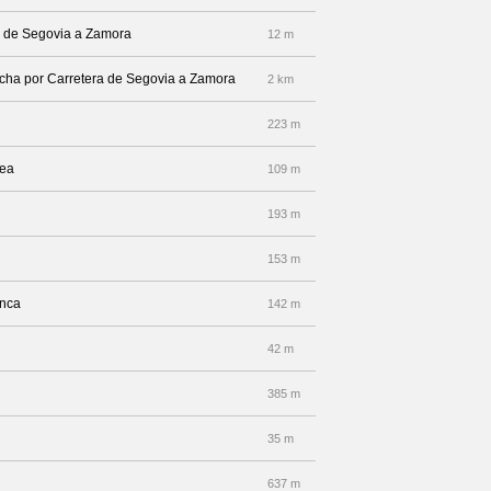
ra de Segovia a Zamora
12 m
recha por Carretera de Segovia a Zamora
2 km
223 m
dea
109 m
193 m
153 m
anca
142 m
42 m
385 m
35 m
637 m