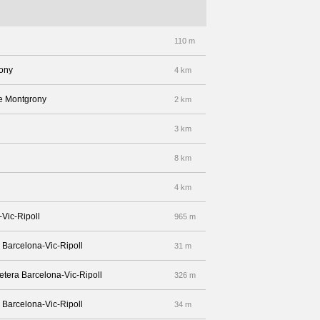
110 m
rony
4 km
de Montgrony
2 km
3 km
8 km
4 km
-Vic-Ripoll
965 m
a Barcelona-Vic-Ripoll
31 m
retera Barcelona-Vic-Ripoll
326 m
a Barcelona-Vic-Ripoll
34 m