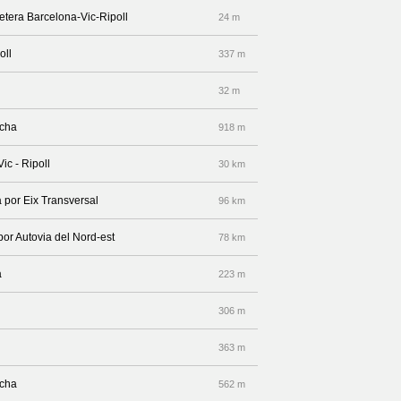
retera Barcelona-Vic-Ripoll
24 m
oll
337 m
32 m
echa
918 m
ic - Ripoll
30 km
 por Eix Transversal
96 km
por Autovia del Nord-est
78 km
a
223 m
306 m
363 m
echa
562 m