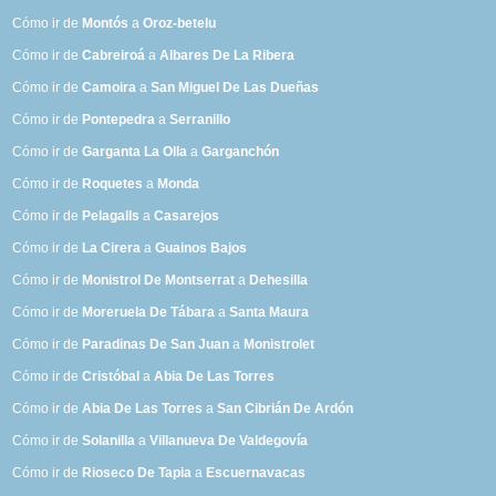
Cómo ir de
Montós
a
Oroz-betelu
Cómo ir de
Cabreiroá
a
Albares De La Ribera
Cómo ir de
Camoira
a
San Miguel De Las Dueñas
Cómo ir de
Pontepedra
a
Serranillo
Cómo ir de
Garganta La Olla
a
Garganchón
Cómo ir de
Roquetes
a
Monda
Cómo ir de
Pelagalls
a
Casarejos
Cómo ir de
La Cirera
a
Guainos Bajos
Cómo ir de
Monistrol De Montserrat
a
Dehesilla
Cómo ir de
Moreruela De Tábara
a
Santa Maura
Cómo ir de
Paradinas De San Juan
a
Monistrolet
Cómo ir de
Cristóbal
a
Abia De Las Torres
Cómo ir de
Abia De Las Torres
a
San Cibrián De Ardón
Cómo ir de
Solanilla
a
Villanueva De Valdegovía
Cómo ir de
Rioseco De Tapia
a
Escuernavacas