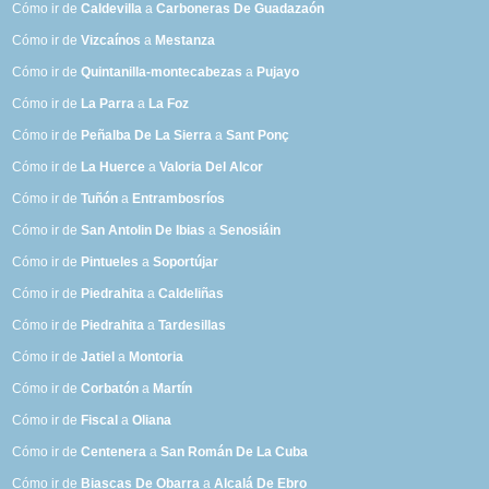
Cómo ir de
Caldevilla
a
Carboneras De Guadazaón
Cómo ir de
Vizcaínos
a
Mestanza
Cómo ir de
Quintanilla-montecabezas
a
Pujayo
Cómo ir de
La Parra
a
La Foz
Cómo ir de
Peñalba De La Sierra
a
Sant Ponç
Cómo ir de
La Huerce
a
Valoria Del Alcor
Cómo ir de
Tuñón
a
Entrambosríos
Cómo ir de
San Antolin De Ibias
a
Senosiáin
Cómo ir de
Pintueles
a
Soportújar
Cómo ir de
Piedrahita
a
Caldeliñas
Cómo ir de
Piedrahita
a
Tardesillas
Cómo ir de
Jatiel
a
Montoria
Cómo ir de
Corbatón
a
Martín
Cómo ir de
Fiscal
a
Oliana
Cómo ir de
Centenera
a
San Román De La Cuba
Cómo ir de
Biascas De Obarra
a
Alcalá De Ebro