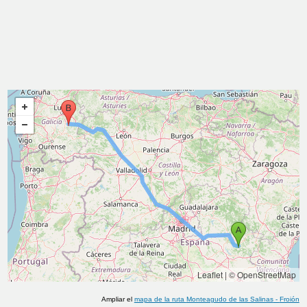
Leaflet
|
© OpenStreetMap
Ampliar el
mapa de la ruta
Monteagudo de las Salinas
-
Froión