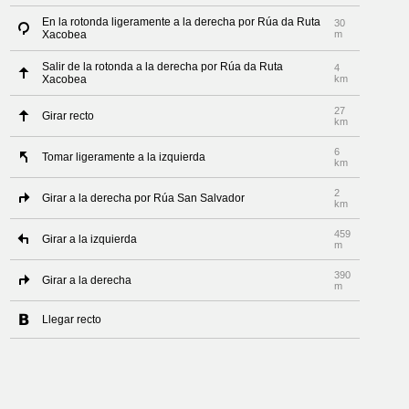
En la rotonda ligeramente a la derecha por Rúa da Ruta
30
Xacobea
m
Salir de la rotonda a la derecha por Rúa da Ruta
4
Xacobea
km
27
Girar recto
km
6
Tomar ligeramente a la izquierda
km
2
Girar a la derecha por Rúa San Salvador
km
459
Girar a la izquierda
m
390
Girar a la derecha
m
Llegar recto