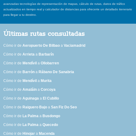
avanzadas tecnologías de representación de mapas, cálculo de rutas, datos de tráfico
actualizados en tiempo real y calculador de distancias para ofrecerte un detallado itenerario
para llegar a tu destino.
Últimas rutas consultadas
Cómo ir de
Aeropuerto De Bilbao
a
Vaciamadrid
Cómo ir de
Arrieta
a
Barbarín
Cómo ir de
Mendívil
a
Ollobarren
Cómo ir de
Barrón
a
Rábano De Sanabria
Cómo ir de
Mendívil
a
Murita
Cómo ir de
Amaláin
a
Corcoya
Cómo ir de
Aguinaga
a
El Cubillo
Cómo ir de
Raiguero Bajo
a
San Fiz Do Seo
Cómo ir de
La Palma
a
Busdongo
Cómo ir de
La Palma
a
Quecedo
Cómo ir de
Hinojar
a
Macenda