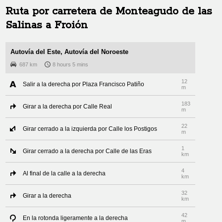
Ruta por carretera de
Monteagudo de las
Salinas
a
Froión
Autovía del Este, Autovía del Noroeste
687 km
8 hours 5 mins
12
Salir a la derecha por Plaza Francisco Patiño
m
183
Girar a la derecha por Calle Real
m
22
Girar cerrado a la izquierda por Calle los Postigos
m
1
Girar cerrado a la derecha por Calle de las Eras
km
4
Al final de la calle a la derecha
km
32
Girar a la derecha
km
42
En la rotonda ligeramente a la derecha
m