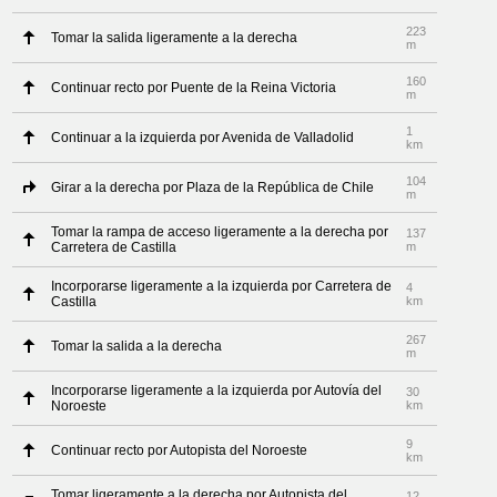
223
Tomar la salida ligeramente a la derecha
m
160
Continuar recto por Puente de la Reina Victoria
m
1
Continuar a la izquierda por Avenida de Valladolid
km
104
Girar a la derecha por Plaza de la República de Chile
m
Tomar la rampa de acceso ligeramente a la derecha por
137
Carretera de Castilla
m
Incorporarse ligeramente a la izquierda por Carretera de
4
Castilla
km
267
Tomar la salida a la derecha
m
Incorporarse ligeramente a la izquierda por Autovía del
30
Noroeste
km
9
Continuar recto por Autopista del Noroeste
km
Tomar ligeramente a la derecha por Autopista del
12