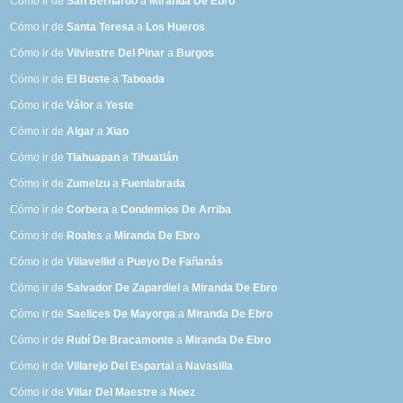
Cómo ir de
San Bernardo
a
Miranda De Ebro
Cómo ir de
Santa Teresa
a
Los Hueros
Cómo ir de
Vilviestre Del Pinar
a
Burgos
Cómo ir de
El Buste
a
Taboada
Cómo ir de
Válor
a
Yeste
Cómo ir de
Algar
a
Xiao
Cómo ir de
Tlahuapan
a
Tihuatlán
Cómo ir de
Zumelzu
a
Fuenlabrada
Cómo ir de
Corbera
a
Condemios De Arriba
Cómo ir de
Roales
a
Miranda De Ebro
Cómo ir de
Villavellid
a
Pueyo De Fañanás
Cómo ir de
Salvador De Zapardiel
a
Miranda De Ebro
Cómo ir de
Saelices De Mayorga
a
Miranda De Ebro
Cómo ir de
Rubí De Bracamonte
a
Miranda De Ebro
Cómo ir de
Villarejo Del Espartal
a
Navasilla
Cómo ir de
Villar Del Maestre
a
Noez