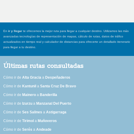
En
ir y llegar
te ofrecemos la mejor ruta para llegar a cualquier destino. Utilizamos las más
avanzadas tecnologías de representación de mapas, cálculo de rutas, datos de tráfico
actualizados en tiempo real y calculador de distancias para ofrecerte un detallado itenerario
para llegar a tu destino.
Últimas rutas consultadas
Cómo ir de
Alta Gracia
a
Despeñaderos
Cómo ir de
Kantunil
a
Santa Cruz De Bravo
Cómo ir de
Mainero
a
Banderilla
Cómo ir de
Izurzu
a
Manzanal Del Puerto
Cómo ir de
Ses Salines
a
Astigarraga
Cómo ir de
Tirimol
a
Muñoveros
Cómo ir de
Serés
a
Andeade