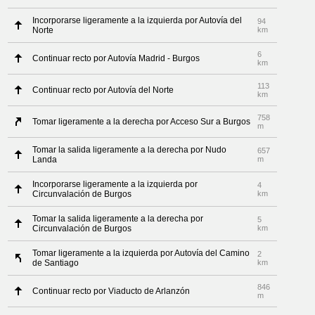
Incorporarse ligeramente a la izquierda por Autovía del
94
Norte
km
6
Continuar recto por Autovía Madrid - Burgos
km
113
Continuar recto por Autovía del Norte
km
758
Tomar ligeramente a la derecha por Acceso Sur a Burgos
m
Tomar la salida ligeramente a la derecha por Nudo
657
Landa
m
Incorporarse ligeramente a la izquierda por
4
Circunvalación de Burgos
km
Tomar la salida ligeramente a la derecha por
5
Circunvalación de Burgos
km
Tomar ligeramente a la izquierda por Autovía del Camino
2
de Santiago
km
846
Continuar recto por Viaducto de Arlanzón
m