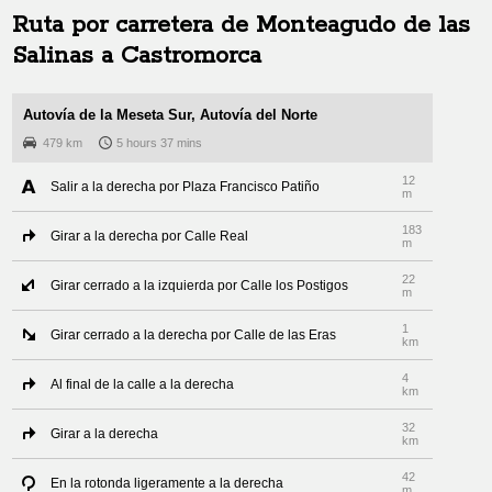
Ruta por carretera de
Monteagudo de las
Salinas
a
Castromorca
Autovía de la Meseta Sur, Autovía del Norte
479 km
5 hours 37 mins
12
Salir a la derecha por Plaza Francisco Patiño
m
183
Girar a la derecha por Calle Real
m
22
Girar cerrado a la izquierda por Calle los Postigos
m
1
Girar cerrado a la derecha por Calle de las Eras
km
4
Al final de la calle a la derecha
km
32
Girar a la derecha
km
42
En la rotonda ligeramente a la derecha
m