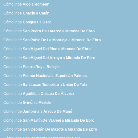
Cómo ir de
Vigo
a
Romean
Cómo ir de
Chacín
a
Caión
Cómo ir de
Conques
a
Osor
Cómo ir de
San Pedro De Latarce
a
Miranda De Ebro
Cómo ir de
San Pablo De La Moraleja
a
Miranda De Ebro
Cómo ir de
San Miguel Del Pino
a
Miranda De Ebro
Cómo ir de
San Miguel Del Arroyo
a
Miranda De Ebro
Cómo ir de
Puerto Rey
a
Bellojin
Cómo ir de
Puente Nacional
a
Zapotitlán Palmas
Cómo ir de
San Lucas Tecopilco
a
Unión De Tula
Cómo ir de
Aguililla
a
Chilapa De Álvarez
Cómo ir de
Griñón
a
Meilide
Cómo ir de
Jambrina
a
Arroyo De Muñó
Cómo ir de
San Martín De Valvení
a
Miranda De Ebro
Cómo ir de
San Cebrián De Mazote
a
Miranda De Ebro