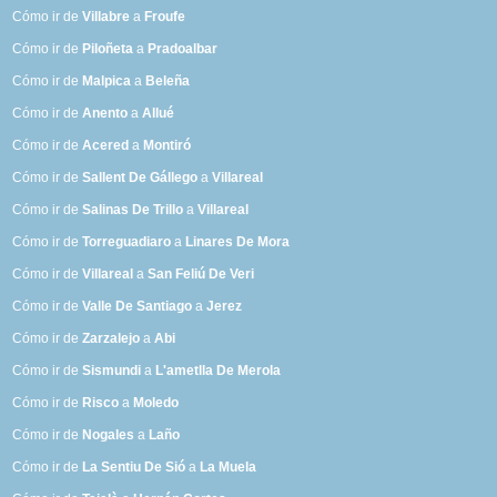
Cómo ir de
Villabre
a
Froufe
Cómo ir de
Piloñeta
a
Pradoalbar
Cómo ir de
Malpica
a
Beleña
Cómo ir de
Anento
a
Allué
Cómo ir de
Acered
a
Montiró
Cómo ir de
Sallent De Gállego
a
Villareal
Cómo ir de
Salinas De Trillo
a
Villareal
Cómo ir de
Torreguadiaro
a
Linares De Mora
Cómo ir de
Villareal
a
San Feliú De Veri
Cómo ir de
Valle De Santiago
a
Jerez
Cómo ir de
Zarzalejo
a
Abi
Cómo ir de
Sismundi
a
L'ametlla De Merola
Cómo ir de
Risco
a
Moledo
Cómo ir de
Nogales
a
Laño
Cómo ir de
La Sentiu De Sió
a
La Muela