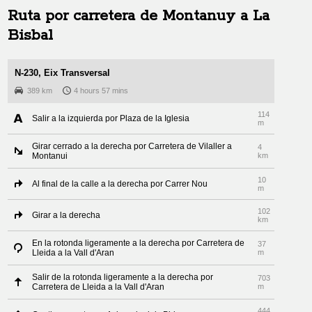
Ruta por carretera de
Montanuy
a
La
Bisbal
N-230, Eix Transversal
389 km
4 hours 57 mins
114
Salir a la izquierda por Plaza de la Iglesia
m
Girar cerrado a la derecha por Carretera de Vilaller a
4
Montanui
km
10
Al final de la calle a la derecha por Carrer Nou
m
102
Girar a la derecha
km
En la rotonda ligeramente a la derecha por Carretera de
37
Lleida a la Vall d'Aran
m
Salir de la rotonda ligeramente a la derecha por
703
Carretera de Lleida a la Vall d'Aran
m
444