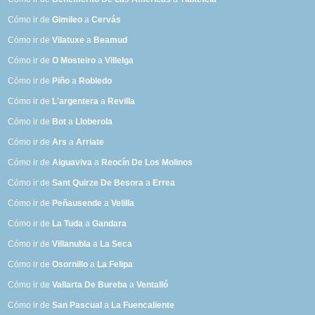
Cómo ir de
Gimileo
a
Cervás
Cómo ir de
Vilatuxe
a
Beamud
Cómo ir de
O Mosteiro
a
Villelga
Cómo ir de
Piño
a
Robledo
Cómo ir de
L'argentera
a
Revilla
Cómo ir de
Bot
a
Lloberola
Cómo ir de
Ars
a
Arriate
Cómo ir de
Aiguaviva
a
Reocín De Los Molinos
Cómo ir de
Sant Quirze De Besora
a
Errea
Cómo ir de
Peñausende
a
Velilla
Cómo ir de
La Tuda
a
Gandara
Cómo ir de
Villanubla
a
La Seca
Cómo ir de
Osornillo
a
La Felipa
Cómo ir de
Vallarta De Bureba
a
Ventalló
Cómo ir de
San Pascual
a
La Fuencaliente