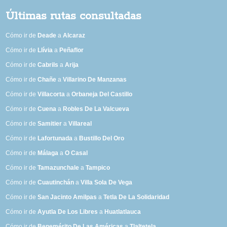
Últimas rutas consultadas
Cómo ir de
Deade
a
Alcaraz
Cómo ir de
Llívia
a
Peñaflor
Cómo ir de
Cabrils
a
Arija
Cómo ir de
Chañe
a
Villarino De Manzanas
Cómo ir de
Villacorta
a
Orbaneja Del Castillo
Cómo ir de
Cuena
a
Robles De La Valcueva
Cómo ir de
Samitier
a
Villareal
Cómo ir de
Lafortunada
a
Bustillo Del Oro
Cómo ir de
Málaga
a
O Casal
Cómo ir de
Tamazunchale
a
Tampico
Cómo ir de
Cuautinchán
a
Villa Sola De Vega
Cómo ir de
San Jacinto Amilpas
a
Tetla De La Solidaridad
Cómo ir de
Ayutla De Los Libres
a
Huatlatlauca
Cómo ir de
Benemérito De Las Américas
a
Tlaltetela