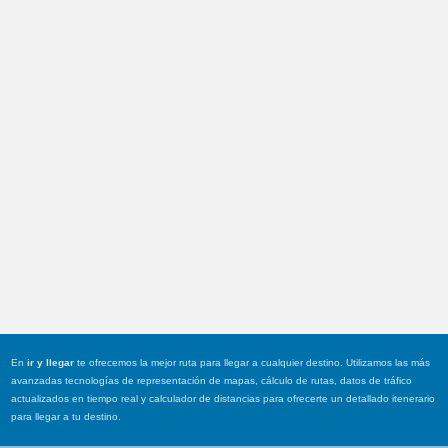
En
ir y llegar
te ofrecemos la mejor ruta para llegar a cualquier destino. Utilizamos las más
avanzadas tecnologías de representación de mapas, cálculo de rutas, datos de tráfico
actualizados en tiempo real y calculador de distancias para ofrecerte un detallado itenerario
para llegar a tu destino.