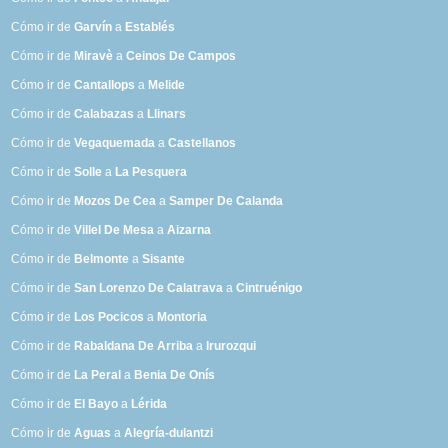
Cómo ir de
Garvín
a
Establés
Cómo ir de
Miravè
a
Ceinos De Campos
Cómo ir de
Cantallops
a
Melide
Cómo ir de
Calabazas
a
Llinars
Cómo ir de
Vegaquemada
a
Castellanos
Cómo ir de
Solle
a
La Pesquera
Cómo ir de
Mozos De Cea
a
Samper De Calanda
Cómo ir de
Villel De Mesa
a
Aizarna
Cómo ir de
Belmonte
a
Sisante
Cómo ir de
San Lorenzo De Calatrava
a
Cintruénigo
Cómo ir de
Los Pocicos
a
Montoria
Cómo ir de
Rabaldana De Arriba
a
Irurozqui
Cómo ir de
La Peral
a
Benia De Onís
Cómo ir de
El Bayo
a
Lérida
Cómo ir de
Aguas
a
Alegría-dulantzi