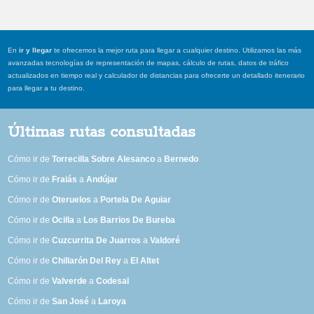
En
ir y llegar
te ofrecemos la mejor ruta para llegar a cualquier destino. Utilizamos las más
avanzadas tecnologías de representación de mapas, cálculo de rutas, datos de tráfico
actualizados en tiempo real y calculador de distancias para ofrecerte un detallado itenerario
para llegar a tu destino.
Últimas rutas consultadas
Cómo ir de
Torrecilla Sobre Alesanco
a
Bernedo
Cómo ir de
Fraiás
a
Andújar
Cómo ir de
Oteruelos
a
Portela De Aguiar
Cómo ir de
Ocilla
a
Los Barrios De Bureba
Cómo ir de
Cuzcurrita De Juarros
a
Valdoré
Cómo ir de
Chillarón Del Rey
a
El Altet
Cómo ir de
Valverde
a
Codesal
Cómo ir de
San José
a
Laroya