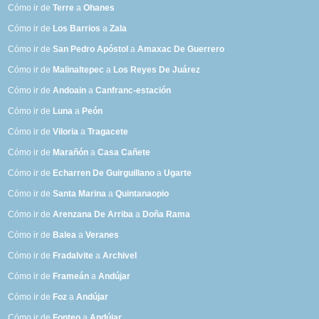
Cómo ir de
Terre
a
Ohanes
Cómo ir de
Los Barrios
a
Zala
Cómo ir de
San Pedro Apóstol
a
Amaxac De Guerrero
Cómo ir de
Malinaltepec
a
Los Reyes De Juárez
Cómo ir de
Andoain
a
Canfranc-estación
Cómo ir de
Luna
a
Peón
Cómo ir de
Viloria
a
Tragacete
Cómo ir de
Marañón
a
Casa Cañete
Cómo ir de
Echarren De Guirguillano
a
Ugarte
Cómo ir de
Santa Marina
a
Quintanaopio
Cómo ir de
Arenzana De Arriba
a
Doña Rama
Cómo ir de
Balea
a
Veranes
Cómo ir de
Fradalvite
a
Archivel
Cómo ir de
Frameán
a
Andújar
Cómo ir de
Foz
a
Andújar
Cómo ir de
Fonteo
a
Andújar