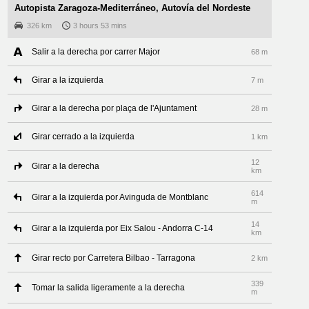
Autopista Zaragoza-Mediterráneo, Autovía del Nordeste
326 km
3 hours 53 mins
Salir a la derecha por carrer Major
68 m
Girar a la izquierda
7 m
Girar a la derecha por plaça de l'Ajuntament
28 m
Girar cerrado a la izquierda
1 km
12
Girar a la derecha
km
614
Girar a la izquierda por Avinguda de Montblanc
m
14
Girar a la izquierda por Eix Salou - Andorra C-14
km
Girar recto por Carretera Bilbao - Tarragona
2 km
339
Tomar la salida ligeramente a la derecha
m