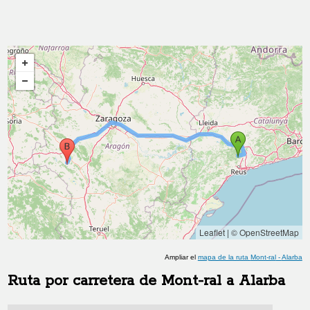
Leaflet
|
© OpenStreetMap
Ampliar el
mapa de la ruta
Mont-ral
-
Alarba
Ruta por carretera de
Mont-ral
a
Alarba