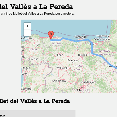
del Vallès
a
La Pereda
ara ir de
Mollet del Vallès
a
La Pereda
por carretera.
let del Vallès
a
La Pereda
rico