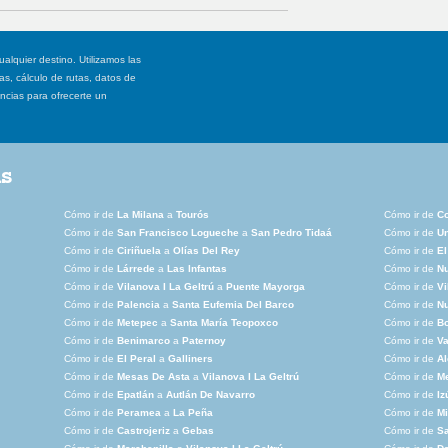
ualquier destino. Utilizamos las
, cálculo de rutas, datos de
ancias para ofrecerte un
as
Cómo ir de
La Milana
a
Tourós
Cómo ir de
C
Cómo ir de
San Francisco Logueche
a
San Pedro Tidaá
Cómo ir de
Un
Cómo ir de
Ciriñuela
a
Olías Del Rey
Cómo ir de
El
Cómo ir de
Lárrede
a
Las Infantas
Cómo ir de
Nu
Cómo ir de
Vilanova I La Geltrú
a
Puente Mayorga
Cómo ir de
Vi
Cómo ir de
Palencia
a
Santa Eufemia Del Barco
Cómo ir de
N
Cómo ir de
Metepec
a
Santa María Teopoxco
Cómo ir de
Bo
Cómo ir de
Benimarco
a
Paternoy
Cómo ir de
Va
Cómo ir de
El Peral
a
Galliners
Cómo ir de
Al
Cómo ir de
Mesas De Asta
a
Vilanova I La Geltrú
Cómo ir de
Me
Cómo ir de
Epatlán
a
Autlán De Navarro
Cómo ir de
Iz
Cómo ir de
Peramea
a
La Peña
Cómo ir de
Mi
Cómo ir de
Castrojeriz
a
Gebas
Cómo ir de
Sa