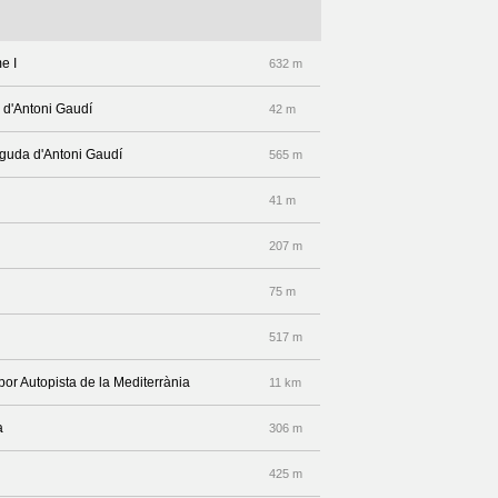
e I
632 m
 d'Antoni Gaudí
42 m
inguda d'Antoni Gaudí
565 m
41 m
207 m
75 m
517 m
por Autopista de la Mediterrània
11 km
a
306 m
425 m