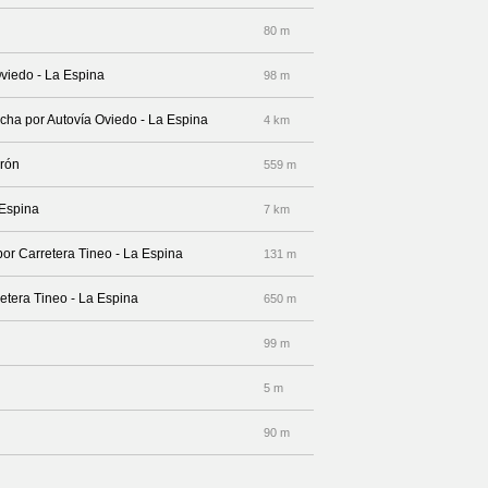
80 m
Oviedo - La Espina
98 m
echa por Autovía Oviedo - La Espina
4 km
irón
559 m
 Espina
7 km
por Carretera Tineo - La Espina
131 m
retera Tineo - La Espina
650 m
99 m
5 m
90 m