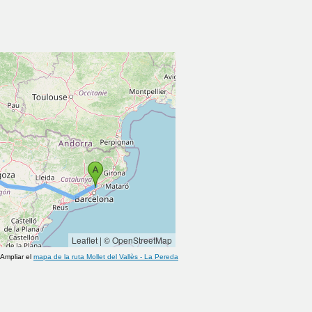
Leaflet
|
© OpenStreetMap
Ampliar el
mapa de la ruta
Mollet del Vallès
-
La Pereda