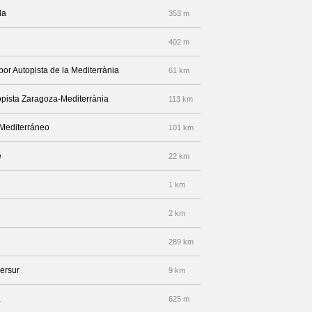
da
353 m
402 m
por Autopista de la Mediterrània
61 km
opista Zaragoza-Mediterrània
113 km
-Mediterráneo
101 km
e
22 km
1 km
2 km
289 km
ersur
9 km
a
625 m