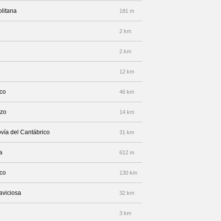
olitana
181 m
2 km
2 km
12 km
ico
46 km
azo
14 km
vía del Cantábrico
31 km
a
612 m
ico
130 km
laviciosa
32 km
3 km