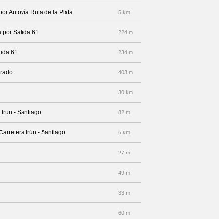
por Autovía Ruta de la Plata
5 km
a por Salida 61
224 m
lida 61
234 m
Grado
403 m
30 km
 Irún - Santiago
82 m
Carretera Irún - Santiago
6 km
27 m
49 m
33 m
60 m