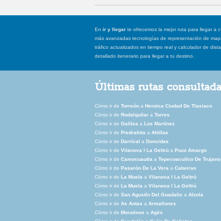
En
ir y llegar
te ofrecemos la mejor ruta para llegar a c
más avanzadas tecnologías de representación de mapas
tráfico actualizados en tiempo real y calculador de dist
detallado itenerario para llegar a tu destino.
Últimas rutas consultad
Cómo ir de
Torreón
a
Heroica Ciudad De Tlaxiaco
Cómo ir de
Rodalquilar
a
Torres
Cómo ir de
Galilea
a
Los Martínez
Cómo ir de
Piedrahita
a
Ahillas
Cómo ir de
Darrícal
a
Donvidas
Cómo ir de
Vilanova I La Geltrú
a
Pozo Amargo
Cómo ir de
Camocuautla
a
Tepecoacuilco De Trujano
Cómo ir de
Pasarón De La Vera
a
Cabeiras
Cómo ir de
La Muela
a
Vilanova I La Geltrú
Cómo ir de
La Muela
a
Vilanova I La Geltrú
Cómo ir de
San Agustín Del Guadalix
a
Alzola
Cómo ir de
As Antas
a
Armallones
Cómo ir de
Moratinos
a
Agés