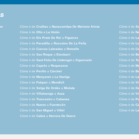
as
po
Cómo ir de
Cruillas
a
Nanacamilpa De Mariano Arista
Cómo ir de
S
Cómo ir de
Ollo
a
La Unión
Cómo ir de
N
Cómo ir de
Els Prats De Rei
a
Figueres
Cómo ir de
La
Cómo ir de
Paradiña
a
Roscales De La Peña
Cómo ir de
L
Cómo ir de
Cuevas Labradas
a
Romelle
Cómo ir de
C
Cómo ir de
San Roque
a
Etxebarri
Cómo ir de
B
Cómo ir de
Sant Feliu De Llobregat
a
Sigueruelo
Cómo ir de
Te
Cómo ir de
Caprés
a
Requesens
Cómo ir de
Mu
Cómo ir de
Perillo
a
Cárchel
Cómo ir de
Ba
Cómo ir de
Manyanet
a
La Huelga
Cómo ir de
La
Cómo ir de
Folquer
a
Mendívil
Cómo ir de
Vi
Cómo ir de
Selga De Ordás
a
Mislata
Cómo ir de
G
Cómo ir de
Villaluenga
a
Auza
Cómo ir de
Vi
Cómo ir de
Trascastro
a
Cabanas
Cómo ir de
P
Cómo ir de
Nueno
a
Fuentecén
Cómo ir de
C
Cómo ir de
San Miguel
a
Villel
Cómo ir de
L
Cómo ir de
Cabra
a
Herrera De Duero