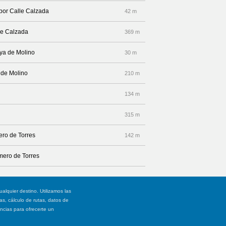
 por Calle Calzada
42 m
lle Calzada
369 m
oya de Molino
30 m
a de Molino
210 m
134 m
315 m
ero de Torres
142 m
omero de Torres
ualquier destino. Utilizamos las
, cálculo de rutas, datos de
ancias para ofrecerte un