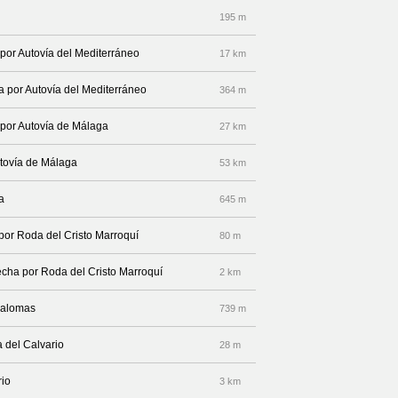
195 m
 por Autovía del Mediterráneo
17 km
a por Autovía del Mediterráneo
364 m
 por Autovía de Málaga
27 km
utovía de Málaga
53 km
a
645 m
 por Roda del Cristo Marroquí
80 m
recha por Roda del Cristo Marroquí
2 km
 Palomas
739 m
a del Calvario
28 m
rio
3 km