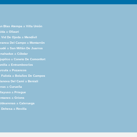
an Blas Atempa
a
Villa Unión
alda
a
Ollauri
 Vid De Ojeda
a
Mendívil
oranca Del Campo
a
Montarrón
audé
a
San Millán De Juarros
enahadux
a
Cóbdar
jupilco
a
Coneto De Comonfort
nilla
a
Entrambosríos
rcula
a
Pozancos
 Fuliola
a
Bolaños De Campos
lanova Del Camí
a
Beniali
eras
a
Curueña
llayuso
a
Priegue
entanes
a
Grions
aldearenas
a
Caleruega
a Dehesa
a
Revilla