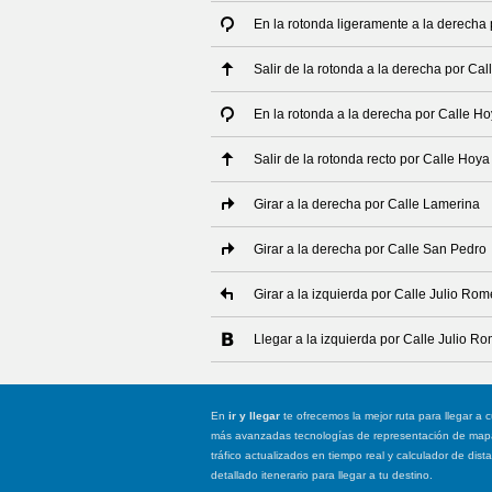
En la rotonda ligeramente a la derecha
Salir de la rotonda a la derecha por Ca
En la rotonda a la derecha por Calle H
Salir de la rotonda recto por Calle Hoy
Girar a la derecha por Calle Lamerina
Girar a la derecha por Calle San Pedro
Girar a la izquierda por Calle Julio Rom
Llegar a la izquierda por Calle Julio R
En
ir y llegar
te ofrecemos la mejor ruta para llegar a c
más avanzadas tecnologías de representación de mapas
tráfico actualizados en tiempo real y calculador de dist
detallado itenerario para llegar a tu destino.