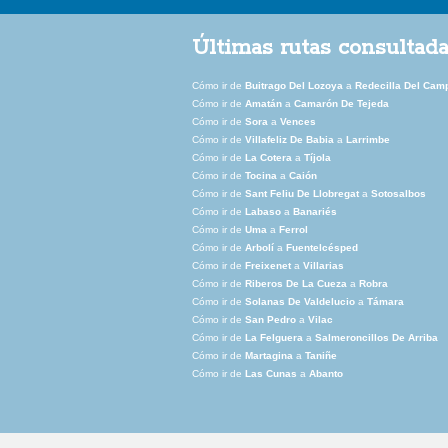
Últimas rutas consultad
Cómo ir de
Buitrago Del Lozoya
a
Redecilla Del Cam
Cómo ir de
Amatán
a
Camarón De Tejeda
Cómo ir de
Sora
a
Vences
Cómo ir de
Villafeliz De Babia
a
Larrimbe
Cómo ir de
La Cotera
a
Tíjola
Cómo ir de
Tocina
a
Caión
Cómo ir de
Sant Feliu De Llobregat
a
Sotosalbos
Cómo ir de
Labaso
a
Banariés
Cómo ir de
Uma
a
Ferrol
Cómo ir de
Arbolí
a
Fuentelcésped
Cómo ir de
Freixenet
a
Villarias
Cómo ir de
Riberos De La Cueza
a
Robra
Cómo ir de
Solanas De Valdelucio
a
Támara
Cómo ir de
San Pedro
a
Vilac
Cómo ir de
La Felguera
a
Salmeroncillos De Arriba
Cómo ir de
Martagina
a
Taniñe
Cómo ir de
Las Cunas
a
Abanto