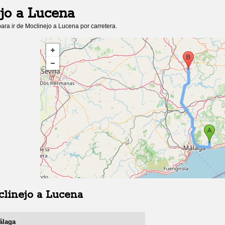
jo
a
Lucena
ara ir de
Moclinejo
a
Lucena
por carretera.
linejo
a
Lucena
álaga