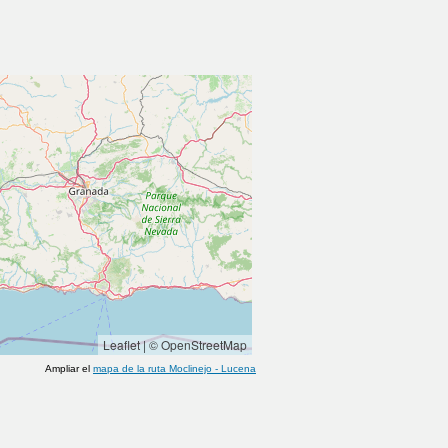
Leaflet
|
© OpenStreetMap
Ampliar el
mapa de la ruta
Moclinejo
-
Lucena