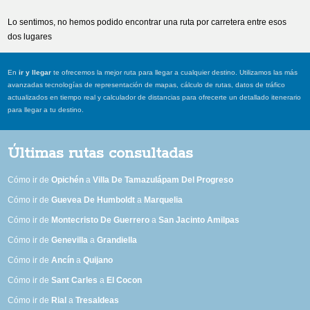
Lo sentimos, no hemos podido encontrar una ruta por carretera entre esos
dos lugares
En
ir y llegar
te ofrecemos la mejor ruta para llegar a cualquier destino. Utilizamos las más
avanzadas tecnologías de representación de mapas, cálculo de rutas, datos de tráfico
actualizados en tiempo real y calculador de distancias para ofrecerte un detallado itenerario
para llegar a tu destino.
Últimas rutas consultadas
Cómo ir de
Opichén
a
Villa De Tamazulápam Del Progreso
Cómo ir de
Guevea De Humboldt
a
Marquelia
Cómo ir de
Montecristo De Guerrero
a
San Jacinto Amilpas
Cómo ir de
Genevilla
a
Grandiella
Cómo ir de
Ancín
a
Quijano
Cómo ir de
Sant Carles
a
El Cocon
Cómo ir de
Rial
a
Tresaldeas