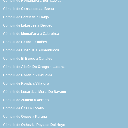
Cómo ir de
Hontanaya
a
Bernagoitia
Cómo ir de
Carrascosa
a
Barca
Cómo ir de
Perelada
a
Calga
Cómo ir de
Labarces
a
Berceo
Cómo ir de
Montañana
a
Cabreiroá
Cómo ir de
Cetina
a
Otañes
Cómo ir de
Binacua
a
Almendricos
Cómo ir de
El Burgo
a
Canales
Cómo ir de
Alicún De Ortega
a
Lucena
Cómo ir de
Ronda
a
Villatuelda
Cómo ir de
Ronda
a
Villatoro
Cómo ir de
Legarda
a
Moral De Sayago
Cómo ir de
Zulueta
a
Xeraco
Cómo ir de
Úcar
a
Torelló
Cómo ir de
Ongoz
a
Parana
Cómo ir de
Ochovi
a
Poyales Del Hoyo