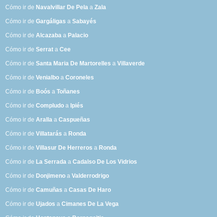
Cómo ir de
Navalvillar De Pela
a
Zala
Cómo ir de
Gargáligas
a
Sabayés
Cómo ir de
Alcazaba
a
Palacio
Cómo ir de
Serrat
a
Cee
Cómo ir de
Santa Maria De Martorelles
a
Villaverde
Cómo ir de
Venialbo
a
Coroneles
Cómo ir de
Boós
a
Toñanes
Cómo ir de
Compludo
a
Ipiés
Cómo ir de
Aralla
a
Caspueñas
Cómo ir de
Villatarás
a
Ronda
Cómo ir de
Villasur De Herreros
a
Ronda
Cómo ir de
La Serrada
a
Cadalso De Los Vidrios
Cómo ir de
Donjimeno
a
Valderrodrigo
Cómo ir de
Camuñas
a
Casas De Haro
Cómo ir de
Ujados
a
Cimanes De La Vega