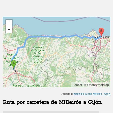
Leaflet
|
© OpenStreetMap
Ampliar el
mapa de la ruta
Milleirós
-
Gijón
Ruta por carretera de
Milleirós
a
Gijón