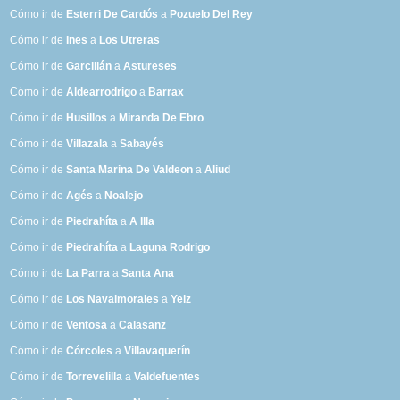
Cómo ir de
Esterri De Cardós
a
Pozuelo Del Rey
Cómo ir de
Ines
a
Los Utreras
Cómo ir de
Garcillán
a
Astureses
Cómo ir de
Aldearrodrigo
a
Barrax
Cómo ir de
Husillos
a
Miranda De Ebro
Cómo ir de
Villazala
a
Sabayés
Cómo ir de
Santa Marina De Valdeon
a
Aliud
Cómo ir de
Agés
a
Noalejo
Cómo ir de
Piedrahíta
a
A Illa
Cómo ir de
Piedrahíta
a
Laguna Rodrigo
Cómo ir de
La Parra
a
Santa Ana
Cómo ir de
Los Navalmorales
a
Yelz
Cómo ir de
Ventosa
a
Calasanz
Cómo ir de
Córcoles
a
Villavaquerín
Cómo ir de
Torrevelilla
a
Valdefuentes