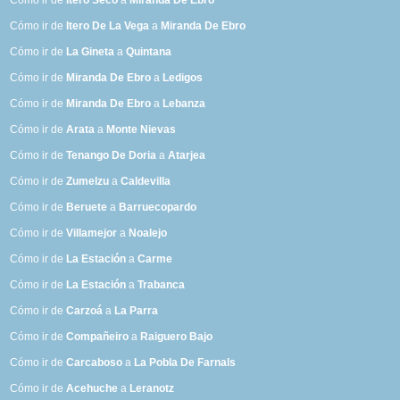
Cómo ir de
Itero Seco
a
Miranda De Ebro
Cómo ir de
Itero De La Vega
a
Miranda De Ebro
Cómo ir de
La Gineta
a
Quintana
Cómo ir de
Miranda De Ebro
a
Ledigos
Cómo ir de
Miranda De Ebro
a
Lebanza
Cómo ir de
Arata
a
Monte Nievas
Cómo ir de
Tenango De Doria
a
Atarjea
Cómo ir de
Zumelzu
a
Caldevilla
Cómo ir de
Beruete
a
Barruecopardo
Cómo ir de
Villamejor
a
Noalejo
Cómo ir de
La Estación
a
Carme
Cómo ir de
La Estación
a
Trabanca
Cómo ir de
Carzoá
a
La Parra
Cómo ir de
Compañeiro
a
Raiguero Bajo
Cómo ir de
Carcaboso
a
La Pobla De Farnals
Cómo ir de
Acehuche
a
Leranotz