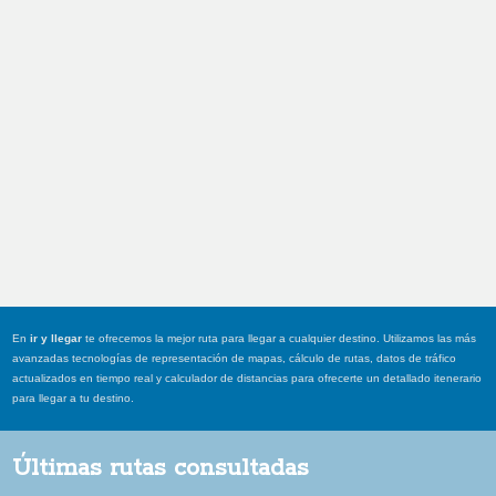
En
ir y llegar
te ofrecemos la mejor ruta para llegar a cualquier destino. Utilizamos las más
avanzadas tecnologías de representación de mapas, cálculo de rutas, datos de tráfico
actualizados en tiempo real y calculador de distancias para ofrecerte un detallado itenerario
para llegar a tu destino.
Últimas rutas consultadas