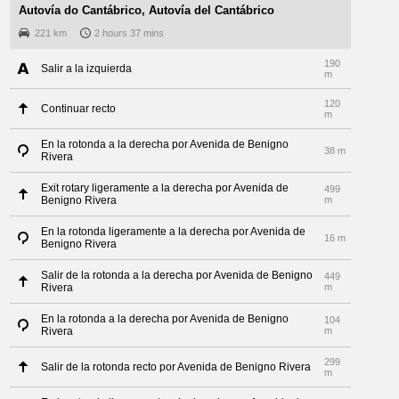
Autovía do Cantábrico, Autovía del Cantábrico
221 km
2 hours 37 mins
190
Salir a la izquierda
m
120
Continuar recto
m
En la rotonda a la derecha por Avenida de Benigno
38 m
Rivera
Exit rotary ligeramente a la derecha por Avenida de
499
Benigno Rivera
m
En la rotonda ligeramente a la derecha por Avenida de
16 m
Benigno Rivera
Salir de la rotonda a la derecha por Avenida de Benigno
449
Rivera
m
En la rotonda a la derecha por Avenida de Benigno
104
Rivera
m
299
Salir de la rotonda recto por Avenida de Benigno Rivera
m