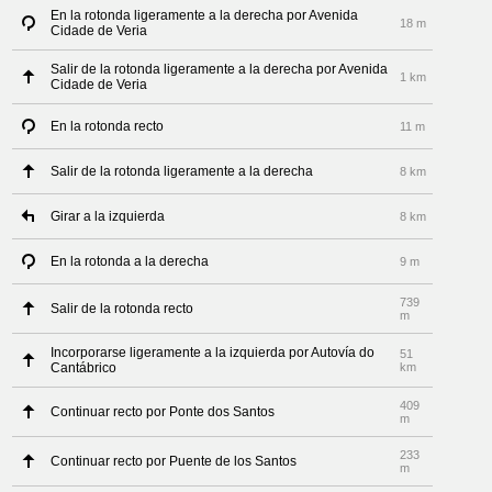
En la rotonda ligeramente a la derecha por Avenida
18 m
Cidade de Veria
Salir de la rotonda ligeramente a la derecha por Avenida
1 km
Cidade de Veria
En la rotonda recto
11 m
Salir de la rotonda ligeramente a la derecha
8 km
Girar a la izquierda
8 km
En la rotonda a la derecha
9 m
739
Salir de la rotonda recto
m
Incorporarse ligeramente a la izquierda por Autovía do
51
Cantábrico
km
409
Continuar recto por Ponte dos Santos
m
233
Continuar recto por Puente de los Santos
m