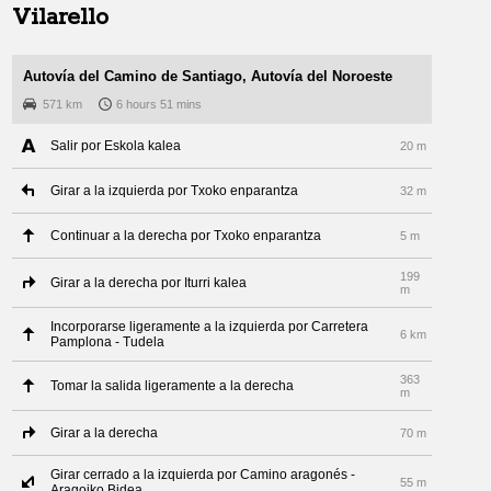
Vilarello
Autovía del Camino de Santiago, Autovía del Noroeste
571 km
6 hours 51 mins
Salir por Eskola kalea
20 m
Girar a la izquierda por Txoko enparantza
32 m
Continuar a la derecha por Txoko enparantza
5 m
199
Girar a la derecha por Iturri kalea
m
Incorporarse ligeramente a la izquierda por Carretera
6 km
Pamplona - Tudela
363
Tomar la salida ligeramente a la derecha
m
Girar a la derecha
70 m
Girar cerrado a la izquierda por Camino aragonés -
55 m
Aragoiko Bidea