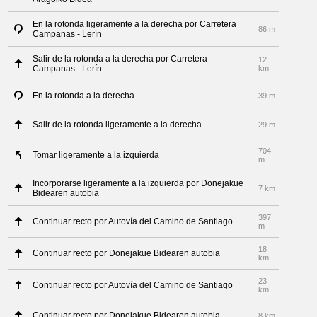
En la rotonda ligeramente a la derecha por Carretera
86 m
Campanas - Lerín
Salir de la rotonda a la derecha por Carretera
12
Campanas - Lerín
km
En la rotonda a la derecha
39 m
Salir de la rotonda ligeramente a la derecha
29 m
704
Tomar ligeramente a la izquierda
m
Incorporarse ligeramente a la izquierda por Donejakue
7 km
Bidearen autobia
397
Continuar recto por Autovía del Camino de Santiago
m
18
Continuar recto por Donejakue Bidearen autobia
km
23
Continuar recto por Autovía del Camino de Santiago
km
Continuar recto por Donejakue Bidearen autobia
8 km