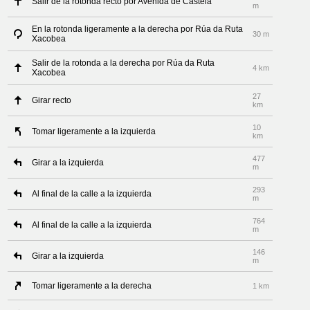
Salir de la rotonda recto por Avenida de Castela
m
En la rotonda ligeramente a la derecha por Rúa da Ruta
30 m
Xacobea
Salir de la rotonda a la derecha por Rúa da Ruta
4 km
Xacobea
27
Girar recto
km
10
Tomar ligeramente a la izquierda
km
477
Girar a la izquierda
m
293
Al final de la calle a la izquierda
m
764
Al final de la calle a la izquierda
m
146
Girar a la izquierda
m
Tomar ligeramente a la derecha
1 km