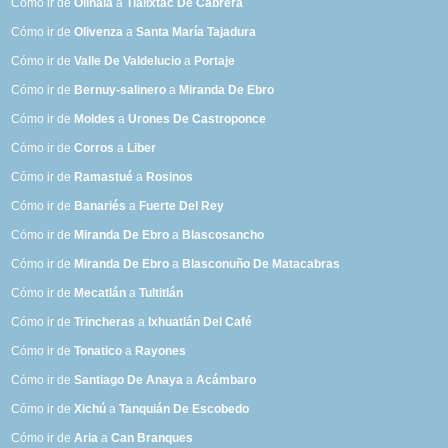
Cómo ir de
Olinalá
a
Tlalixtac De Cabrera
Cómo ir de
Olivenza
a
Santa María Tajadura
Cómo ir de
Valle De Valdelucio
a
Portaje
Cómo ir de
Bernuy-salinero
a
Miranda De Ebro
Cómo ir de
Moldes
a
Urones De Castroponce
Cómo ir de
Corros
a
Liber
Cómo ir de
Ramastué
a
Rosinos
Cómo ir de
Banariés
a
Fuerte Del Rey
Cómo ir de
Miranda De Ebro
a
Blascosancho
Cómo ir de
Miranda De Ebro
a
Blasconuño De Matacabras
Cómo ir de
Mecatlán
a
Tultitlán
Cómo ir de
Trincheras
a
Ixhuatlán Del Café
Cómo ir de
Tonatico
a
Rayones
Cómo ir de
Santiago De Anaya
a
Acámbaro
Cómo ir de
Xichú
a
Tanquián De Escobedo
Cómo ir de
Aria
a
Can Branques