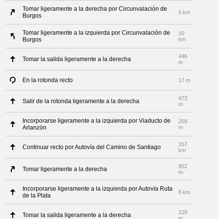
Tomar ligeramente a la derecha por Circunvalación de
5 km
Burgos
Tomar ligeramente a la izquierda por Circunvalación de
10
Burgos
km
446
Tomar la salida ligeramente a la derecha
m
En la rotonda recto
17 m
473
Salir de la rotonda ligeramente a la derecha
m
Incorporarse ligeramente a la izquierda por Viaducto de
208
Arlanzón
m
157
Continuar recto por Autovía del Camino de Santiago
km
852
Tomar ligeramente a la derecha
m
Incorporarse ligeramente a la izquierda por Autovía Ruta
8 km
de la Plata
129
Tomar la salida ligeramente a la derecha
m