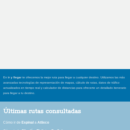
En
ir y llegar
te ofrecemos la mejor ruta para llegar a cualquier destino. Utilizamos las más
avanzadas tecnologías de representación de mapas, cálculo de rutas, datos de tráfico
actualizados en tiempo real y calculador de distancias para ofrecerte un detallado itenerario
para llegar a tu destino.
Últimas rutas consultadas
Cómo ir de
Espinal
a
Atlixco