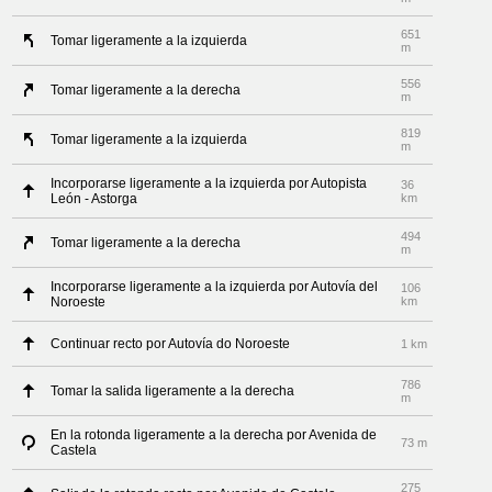
651
Tomar ligeramente a la izquierda
m
556
Tomar ligeramente a la derecha
m
819
Tomar ligeramente a la izquierda
m
Incorporarse ligeramente a la izquierda por Autopista
36
León - Astorga
km
494
Tomar ligeramente a la derecha
m
Incorporarse ligeramente a la izquierda por Autovía del
106
Noroeste
km
Continuar recto por Autovía do Noroeste
1 km
786
Tomar la salida ligeramente a la derecha
m
En la rotonda ligeramente a la derecha por Avenida de
73 m
Castela
275