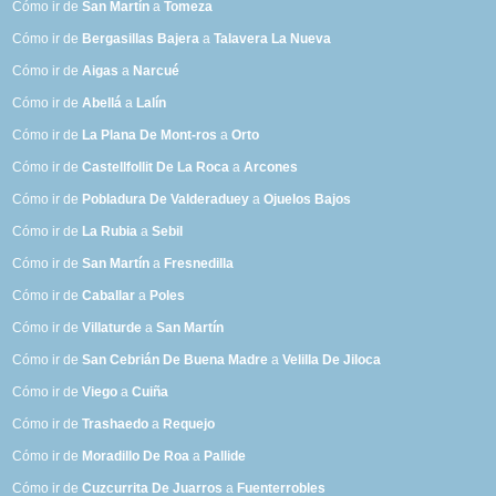
Cómo ir de
San Martín
a
Tomeza
Cómo ir de
Bergasillas Bajera
a
Talavera La Nueva
Cómo ir de
Aigas
a
Narcué
Cómo ir de
Abellá
a
Lalín
Cómo ir de
La Plana De Mont-ros
a
Orto
Cómo ir de
Castellfollit De La Roca
a
Arcones
Cómo ir de
Pobladura De Valderaduey
a
Ojuelos Bajos
Cómo ir de
La Rubia
a
Sebil
Cómo ir de
San Martín
a
Fresnedilla
Cómo ir de
Caballar
a
Poles
Cómo ir de
Villaturde
a
San Martín
Cómo ir de
San Cebrián De Buena Madre
a
Velilla De Jiloca
Cómo ir de
Viego
a
Cuiña
Cómo ir de
Trashaedo
a
Requejo
Cómo ir de
Moradillo De Roa
a
Pallide
Cómo ir de
Cuzcurrita De Juarros
a
Fuenterrobles