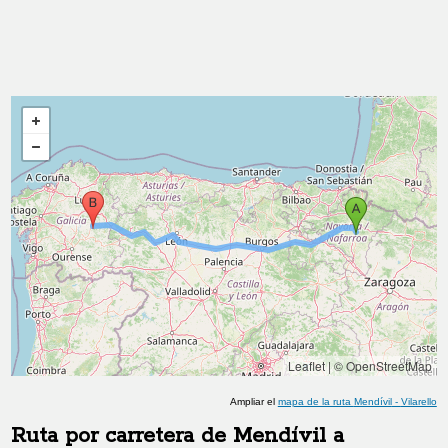
Leaflet
|
© OpenStreetMap
Ampliar el
mapa de la ruta
Mendívil
-
Vilarello
Ruta por carretera de
Mendívil
a