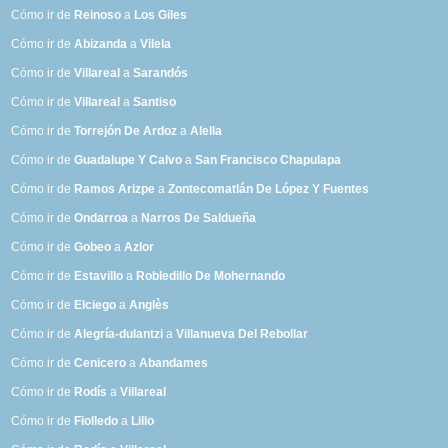
Cómo ir de
Reinoso
a
Los Giles
Cómo ir de
Abizanda
a
Vilela
Cómo ir de
Villareal
a
Sarandós
Cómo ir de
Villareal
a
Santiso
Cómo ir de
Torrejón De Ardoz
a
Alella
Cómo ir de
Guadalupe Y Calvo
a
San Francisco Chapulapa
Cómo ir de
Ramos Arizpe
a
Zontecomatlán De López Y Fuentes
Cómo ir de
Ondarroa
a
Narros De Saldueña
Cómo ir de
Gobeo
a
Azlor
Cómo ir de
Estavillo
a
Robledillo De Mohernando
Cómo ir de
Elciego
a
Anglès
Cómo ir de
Alegría-dulantzi
a
Villanueva Del Rebollar
Cómo ir de
Cenicero
a
Abandames
Cómo ir de
Rodís
a
Villareal
Cómo ir de
Fiolledo
a
Lillo