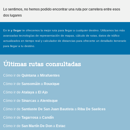
Lo sentimos, no hemos podido encontrar una ruta por carretera entre esos
dos lugares
En
ir y llegar
te ofrecemos la mejor ruta para llegar a cualquier destino. Utilizamos las más
avanzadas tecnologías de representación de mapas, cálculo de rutas, datos de tráfico
actualizados en tiempo real y calculador de distancias para ofrecerte un detallado itenerario
para llegar a tu destino.
Últimas rutas consultadas
Cómo ir de
Quintana
a
Mirafuentes
Cómo ir de
Sansomáin
a
Rouxique
Cómo ir de
Atalaya
a
El Ajo
Cómo ir de
Sinarcas
a
Alentisque
Cómo ir de
Santiuste De San Juan Bautista
a
Riba De Saelices
Cómo ir de
Tagarrosa
a
Candín
Cómo ir de
San Martín De Don
a
Estac