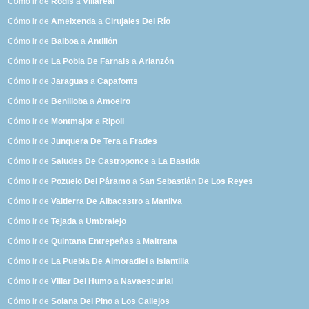
Cómo ir de
Rodís
a
Villareal
Cómo ir de
Ameixenda
a
Cirujales Del Río
Cómo ir de
Balboa
a
Antillón
Cómo ir de
La Pobla De Farnals
a
Arlanzón
Cómo ir de
Jaraguas
a
Capafonts
Cómo ir de
Benilloba
a
Amoeiro
Cómo ir de
Montmajor
a
Ripoll
Cómo ir de
Junquera De Tera
a
Frades
Cómo ir de
Saludes De Castroponce
a
La Bastida
Cómo ir de
Pozuelo Del Páramo
a
San Sebastián De Los Reyes
Cómo ir de
Valtierra De Albacastro
a
Manilva
Cómo ir de
Tejada
a
Umbralejo
Cómo ir de
Quintana Entrepeñas
a
Maltrana
Cómo ir de
La Puebla De Almoradiel
a
Islantilla
Cómo ir de
Villar Del Humo
a
Navaescurial
Cómo ir de
Solana Del Pino
a
Los Callejos