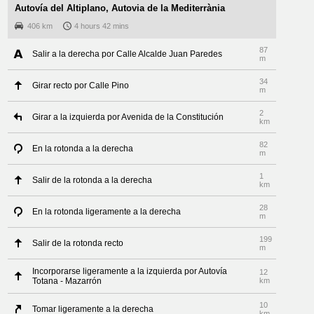
Autovía del Altiplano, Autovia de la Mediterrània
406 km
4 hours 42 mins
87
Salir a la derecha por Calle Alcalde Juan Paredes
m
34
Girar recto por Calle Pino
m
2
Girar a la izquierda por Avenida de la Constitución
km
82
En la rotonda a la derecha
m
1
Salir de la rotonda a la derecha
km
28
En la rotonda ligeramente a la derecha
m
199
Salir de la rotonda recto
m
Incorporarse ligeramente a la izquierda por Autovía
12
Totana - Mazarrón
km
10
Tomar ligeramente a la derecha
km