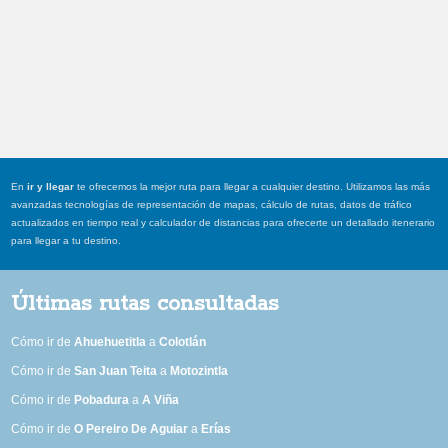
En
ir y llegar
te ofrecemos la mejor ruta para llegar a cualquier destino. Utilizamos las más
avanzadas tecnologías de representación de mapas, cálculo de rutas, datos de tráfico
actualizados en tiempo real y calculador de distancias para ofrecerte un detallado itenerario
para llegar a tu destino.
Últimas rutas consultadas
Cómo ir de
Ahuehuetitla
a
Colotlán
Cómo ir de
San Juan Teita
a
Motozintla
Cómo ir de
Pobadura
a
A Viña
Cómo ir de
O Pereiro De Aguiar
a
Erías