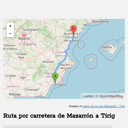
Leaflet
|
© OpenStreetMap
Ampliar el
mapa de la ruta
Mazarrón
-
Tírig
Ruta por carretera de
Mazarrón
a
Tírig