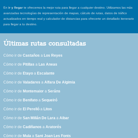
En
ir y llegar
te ofrecemos la mejor ruta para llegar a cualquier destino. Utilizamos las más
avanzadas tecnologías de representación de mapas, cálculo de rutas, datos de tráfico
actualizados en tiempo real y calculador de distancias para ofrecerte un detallado itenerario
para llegar a tu destino.
Últimas rutas consultadas
Cómo ir de
Castaños
a
Los Reyes
Cómo ir de
Pitillas
a
Las Aneas
Cómo ir de
Etayo
a
Escalante
Cómo ir de
Valadares
a
Alfara De Algimia
Cómo ir de
Montemaior
a
Seráns
Cómo ir de
Benifato
a
Sequeiró
Cómo ir de
El Perelló
a
Litos
Cómo ir de
San Millán De Lara
a
Aibar
Cómo ir de
Cadiñanos
a
Aratorés
Cómo ir de
Mula
a
Sant Joan Les Fonts