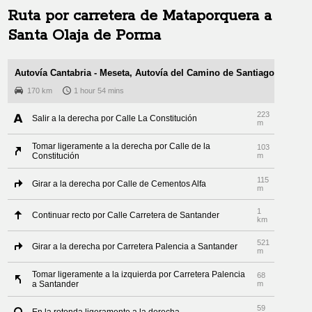
Ruta por carretera de
Mataporquera
a
Santa Olaja de Porma
Autovía Cantabria - Meseta, Autovía del Camino de Santiago
170 km
1 hour 54 mins
223
Salir a la derecha por Calle La Constitución
m
Tomar ligeramente a la derecha por Calle de la
103
Constitución
m
115
Girar a la derecha por Calle de Cementos Alfa
m
1
Continuar recto por Calle Carretera de Santander
km
521
Girar a la derecha por Carretera Palencia a Santander
m
Tomar ligeramente a la izquierda por Carretera Palencia
68
a Santander
m
59