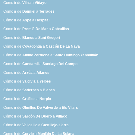
Cómo ir de
Vilna
a
Viñayo
Cómo ir de
Daimiel
a
Terrades
Cómo ir de
Aspe
a
Hospital
Cómo ir de
Premià De Mar
a
Cobatillas
Cómo ir de
Blanes
a
Sant Gregori
Cómo ir de
Covadonga
a
Cascón De La Nava
Cómo ir de
Albino Zertuche
a
Santo Domingo Yanhuitlán
Cómo ir de
Candamil
a
Santiago Del Campo
Cómo ir de
Arzúa
a
Ailanes
Cómo ir de
Valdivia
a
Yelbes
Cómo ir de
Sadernes
a
Blanes
Cómo ir de
Cruïlles
a
Nerpio
Cómo ir de
Olmillos De Valverde
a
Els Vilars
Cómo ir de
Sardón De Duero
a
Villaco
Cómo ir de
Vellosillo
a
Castillejo-sierra
Cómo ir de
Corvio
a
Muniáin De La Solana