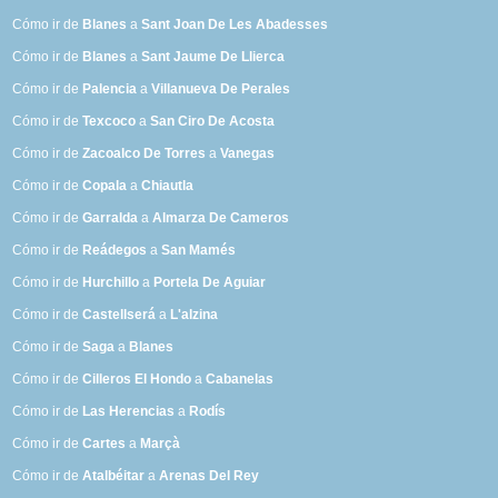
Cómo ir de
Blanes
a
Sant Joan De Les Abadesses
Cómo ir de
Blanes
a
Sant Jaume De Llierca
Cómo ir de
Palencia
a
Villanueva De Perales
Cómo ir de
Texcoco
a
San Ciro De Acosta
Cómo ir de
Zacoalco De Torres
a
Vanegas
Cómo ir de
Copala
a
Chiautla
Cómo ir de
Garralda
a
Almarza De Cameros
Cómo ir de
Reádegos
a
San Mamés
Cómo ir de
Hurchillo
a
Portela De Aguiar
Cómo ir de
Castellserá
a
L'alzina
Cómo ir de
Saga
a
Blanes
Cómo ir de
Cilleros El Hondo
a
Cabanelas
Cómo ir de
Las Herencias
a
Rodís
Cómo ir de
Cartes
a
Marçà
Cómo ir de
Atalbéitar
a
Arenas Del Rey