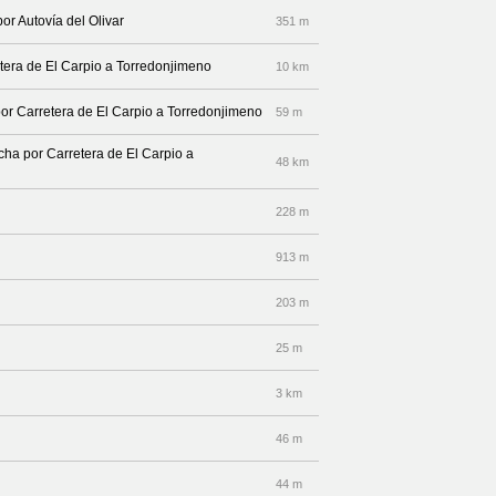
or Autovía del Olivar
351 m
etera de El Carpio a Torredonjimeno
10 km
por Carretera de El Carpio a Torredonjimeno
59 m
echa por Carretera de El Carpio a
48 km
228 m
913 m
203 m
25 m
3 km
46 m
44 m