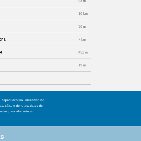
98 m
10 km
30 m
echa
7 km
or
451 m
19 m
ualquier destino. Utilizamos las
, cálculo de rutas, datos de
ancias para ofrecerte un
as