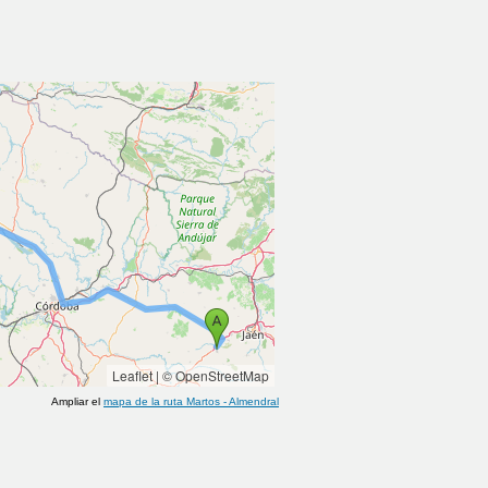
Leaflet
|
© OpenStreetMap
Ampliar el
mapa de la ruta
Martos
-
Almendral