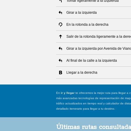
Tomar ligeramente a la izquierda
Girar a la izquierda
En la rotonda a la derecha
Salir de la rotonda ligeramente a la der
Girar a la izquierda por Avenida de Vian
Al final de la calle a la izquierda
Llegar a la derecha
En
ir y llegar
te ofrecemos la mejor ruta para llegar a c
más avanzadas tecnologías de representación de mapas
tráfico actualizados en tiempo real y calculador de dist
detallado itenerario para llegar a tu destino.
Últimas rutas consultad