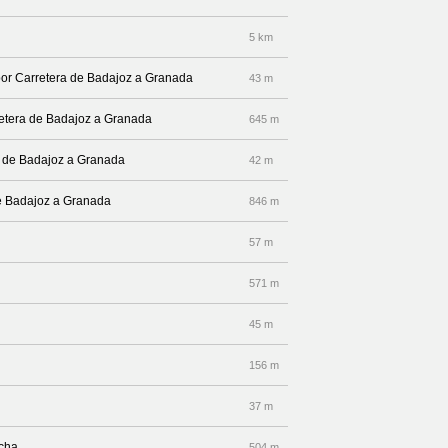
5 km
 por Carretera de Badajoz a Granada
43 m
rretera de Badajoz a Granada
645 m
ra de Badajoz a Granada
42 m
 de Badajoz a Granada
846 m
57 m
571 m
45 m
156 m
37 m
echa
504 m