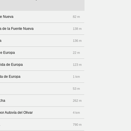
nte Nueva
82 m
za de la Fuente Nueva
138 m
a
136 m
de Europa
22 m
enida de Europa
123 m
ida de Europa
1 km
53 m
echa
262 m
or Autovía del Olivar
4 km
a
790 m