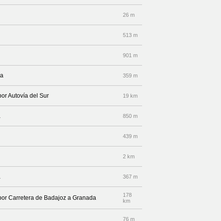
26 m
513 m
901 m
da
359 m
por Autovía del Sur
19 km
a
850 m
439 m
2 km
a
367 m
178
 por Carretera de Badajoz a Granada
km
76 m