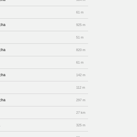
61 m
echa
925 m
51 m
echa
820 m
61 m
echa
142 m
112 m
echa
297 m
27 km
a
325 m