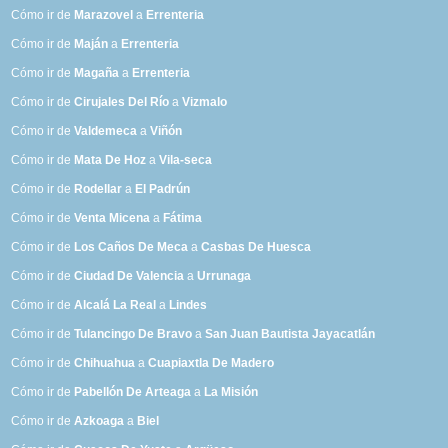
Cómo ir de
Marazovel
a
Errenteria
Cómo ir de
Maján
a
Errenteria
Cómo ir de
Magaña
a
Errenteria
Cómo ir de
Cirujales Del Río
a
Vizmalo
Cómo ir de
Valdemeca
a
Viñón
Cómo ir de
Mata De Hoz
a
Vila-seca
Cómo ir de
Rodellar
a
El Padrún
Cómo ir de
Venta Micena
a
Fátima
Cómo ir de
Los Caños De Meca
a
Casbas De Huesca
Cómo ir de
Ciudad De Valencia
a
Urrunaga
Cómo ir de
Alcalá La Real
a
Lindes
Cómo ir de
Tulancingo De Bravo
a
San Juan Bautista Jayacatlán
Cómo ir de
Chihuahua
a
Cuapiaxtla De Madero
Cómo ir de
Pabellón De Arteaga
a
La Misión
Cómo ir de
Azkoaga
a
Biel