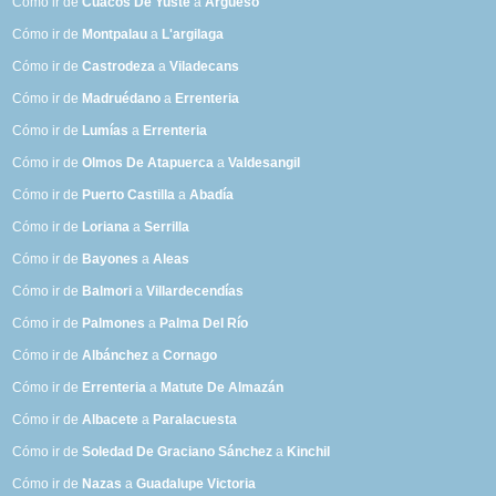
Cómo ir de
Cuacos De Yuste
a
Argüeso
Cómo ir de
Montpalau
a
L'argilaga
Cómo ir de
Castrodeza
a
Viladecans
Cómo ir de
Madruédano
a
Errenteria
Cómo ir de
Lumías
a
Errenteria
Cómo ir de
Olmos De Atapuerca
a
Valdesangil
Cómo ir de
Puerto Castilla
a
Abadía
Cómo ir de
Loriana
a
Serrilla
Cómo ir de
Bayones
a
Aleas
Cómo ir de
Balmori
a
Villardecendías
Cómo ir de
Palmones
a
Palma Del Río
Cómo ir de
Albánchez
a
Cornago
Cómo ir de
Errenteria
a
Matute De Almazán
Cómo ir de
Albacete
a
Paralacuesta
Cómo ir de
Soledad De Graciano Sánchez
a
Kinchil
Cómo ir de
Nazas
a
Guadalupe Victoria