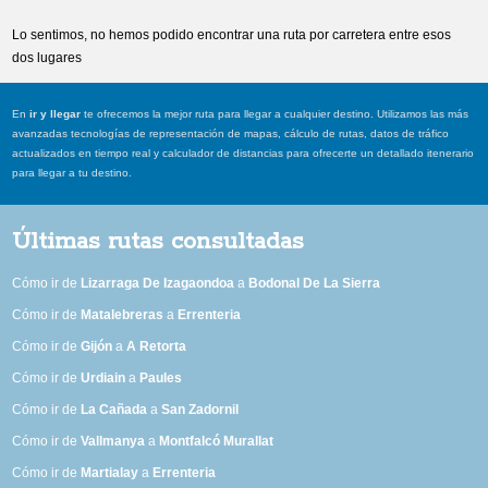
Lo sentimos, no hemos podido encontrar una ruta por carretera entre esos
dos lugares
En
ir y llegar
te ofrecemos la mejor ruta para llegar a cualquier destino. Utilizamos las más
avanzadas tecnologías de representación de mapas, cálculo de rutas, datos de tráfico
actualizados en tiempo real y calculador de distancias para ofrecerte un detallado itenerario
para llegar a tu destino.
Últimas rutas consultadas
Cómo ir de
Lizarraga De Izagaondoa
a
Bodonal De La Sierra
Cómo ir de
Matalebreras
a
Errenteria
Cómo ir de
Gijón
a
A Retorta
Cómo ir de
Urdiain
a
Paules
Cómo ir de
La Cañada
a
San Zadornil
Cómo ir de
Vallmanya
a
Montfalcó Murallat
Cómo ir de
Martialay
a
Errenteria