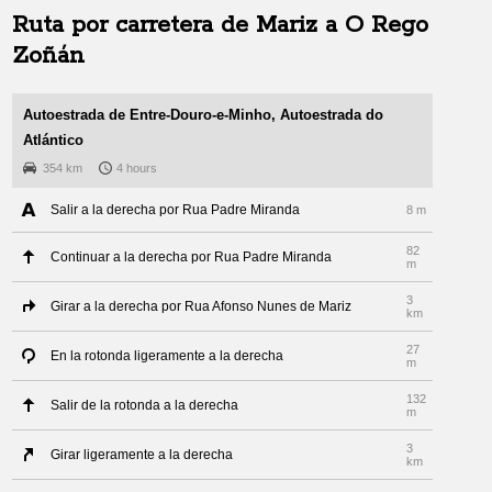
Ruta por carretera de
Mariz
a
O Rego
Zoñán
Autoestrada de Entre-Douro-e-Minho, Autoestrada do
Atlántico
354 km
4 hours
Salir a la derecha por Rua Padre Miranda
8 m
82
Continuar a la derecha por Rua Padre Miranda
m
3
Girar a la derecha por Rua Afonso Nunes de Mariz
km
27
En la rotonda ligeramente a la derecha
m
132
Salir de la rotonda a la derecha
m
3
Girar ligeramente a la derecha
km