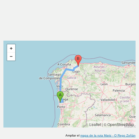
Leaflet
|
© OpenStreetMap
Ampliar el
mapa de la ruta
Mariz
-
O Rego Zoñán