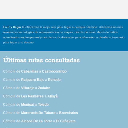
En
ir y llegar
te ofrecemos la mejor ruta para llegar a cualquier destino. Utilizamos las más
avanzadas tecnologías de representación de mapas, cálculo de rutas, datos de tráfico
actualizados en tiempo real y calculador de distancias para ofrecerte un detallado itenerario
para llegar a tu destino.
Últimas rutas consultadas
Cómo ir de
Cabanillas
a
Castrocontrigo
Cómo ir de
Raiguero Bajo
a
Renedo
Cómo ir de
Villarejo
a
Zudaire
Cómo ir de
Les Palmeres
a
Alinyà
Cómo ir de
Montgat
a
Toledo
Cómo ir de
Moreruela De Tábara
a
Bronchales
Cómo ir de
Alcoba De La Torre
a
El Cañavate