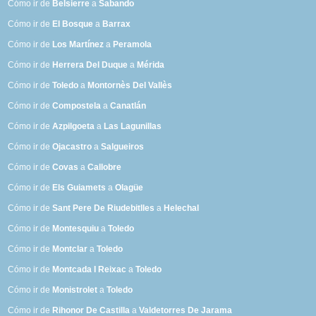
Cómo ir de
Belsierre
a
Sabando
Cómo ir de
El Bosque
a
Barrax
Cómo ir de
Los Martínez
a
Peramola
Cómo ir de
Herrera Del Duque
a
Mérida
Cómo ir de
Toledo
a
Montornès Del Vallès
Cómo ir de
Compostela
a
Canatlán
Cómo ir de
Azpilgoeta
a
Las Lagunillas
Cómo ir de
Ojacastro
a
Salgueiros
Cómo ir de
Covas
a
Callobre
Cómo ir de
Els Guiamets
a
Olagüe
Cómo ir de
Sant Pere De Riudebitlles
a
Helechal
Cómo ir de
Montesquiu
a
Toledo
Cómo ir de
Montclar
a
Toledo
Cómo ir de
Montcada I Reixac
a
Toledo
Cómo ir de
Monistrolet
a
Toledo
Cómo ir de
Rihonor De Castilla
a
Valdetorres De Jarama