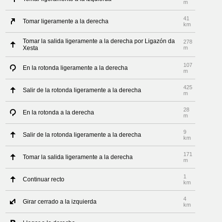
m
41
Tomar ligeramente a la derecha
km
Tomar la salida ligeramente a la derecha por Ligazón da
278
Xesta
m
107
En la rotonda ligeramente a la derecha
m
425
Salir de la rotonda ligeramente a la derecha
m
28
En la rotonda a la derecha
m
9
Salir de la rotonda ligeramente a la derecha
km
171
Tomar la salida ligeramente a la derecha
m
1
Continuar recto
km
4
Girar cerrado a la izquierda
km