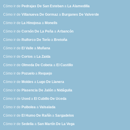
Cómo ir de
Pedrajas De San Esteban
a
La Alamedilla
Cómo ir de
Villanueva De Gormaz
a
Burganes De Valverde
Cómo ir de
La Hinojosa
a
Monells
Cómo ir de
Cornón De La Peña
a
Arbancón
Cómo ir de
Ruiforco De Torío
a
Bretoña
Cómo ir de
El Valle
a
Muñana
Cómo ir de
Cortos
a
La Zaida
Cómo ir de
Olmeda De Cobeta
a
El Castillo
Cómo ir de
Pozuelo
a
Requejo
Cómo ir de
Moldes
a
Lugo De Llanera
Cómo ir de
Plasencia De Jalón
a
Nidáguila
Cómo ir de
Used
a
El Cubillo De Uceda
Cómo ir de
Puibolea
a
Valsalada
Cómo ir de
El Humo De Rañín
a
Sargadelos
Cómo ir de
Sedella
a
San Martín De La Vega