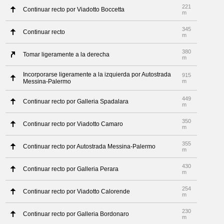
221
Continuar recto por Viadotto Boccetta
m
345
Continuar recto
m
380
Tomar ligeramente a la derecha
m
Incorporarse ligeramente a la izquierda por Autostrada
915
Messina-Palermo
m
449
Continuar recto por Galleria Spadalara
m
350
Continuar recto por Viadotto Camaro
m
355
Continuar recto por Autostrada Messina-Palermo
m
430
Continuar recto por Galleria Perara
m
254
Continuar recto por Viadotto Calorende
m
230
Continuar recto por Galleria Bordonaro
m