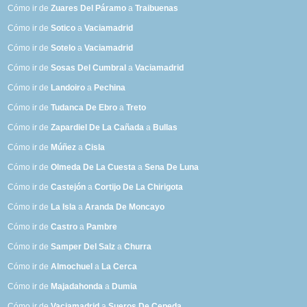
Cómo ir de
Zuares Del Páramo
a
Traibuenas
Cómo ir de
Sotico
a
Vaciamadrid
Cómo ir de
Sotelo
a
Vaciamadrid
Cómo ir de
Sosas Del Cumbral
a
Vaciamadrid
Cómo ir de
Landoiro
a
Pechina
Cómo ir de
Tudanca De Ebro
a
Treto
Cómo ir de
Zapardiel De La Cañada
a
Bullas
Cómo ir de
Múñez
a
Cisla
Cómo ir de
Olmeda De La Cuesta
a
Sena De Luna
Cómo ir de
Castejón
a
Cortijo De La Chirigota
Cómo ir de
La Isla
a
Aranda De Moncayo
Cómo ir de
Castro
a
Pambre
Cómo ir de
Samper Del Salz
a
Churra
Cómo ir de
Almochuel
a
La Cerca
Cómo ir de
Majadahonda
a
Dumia
Cómo ir de
Vaciamadrid
a
Sueros De Cepeda