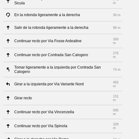
Sicula
m
En la rotonda ligeramente a la derecha
30 m
Salir de la rotonda ligeramente a la derecha
98 m
260
Continuar recto por Via Fosse Ardeatine
m
276
Continuar recto por Contrada San Calogero
m
Tomar ligeramente a la izquierda por Contrada San
74 m
Calogero
455
Girar a la izquierda por Via Variante Nord
m
131
Girar recto
m
595
Continuar recto por Via Vincenzella
m
328
Continuar recto por Via Spinola
m