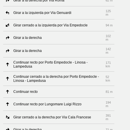
Girar a la derecha por Via Roma
62 m
125
Girar a la izquierda por Via Genuardi
m
Girar cerrado a la izquierda por Via Empedocle
94 m
102
Girar a la derecha
m
142
Girar a la derecha
m
Continuar recto por Porto Empedocle - Linosa -
171
Lampedusa
km
Continuar cerrado a la derecha por Porto Empedocle -
52
Linosa - Lampedusa
km
Continuar recto
81 m
194
Continuar recto por Lungomare Luigi Rizzo
m
391
Girar cerrado a la derecha por Via Cala Francese
m
Girar a la derecha
71 m