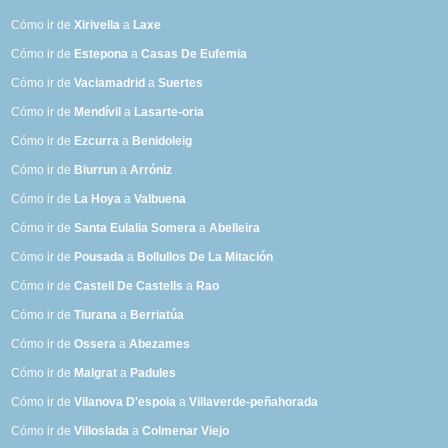
Cómo ir de
Xirivella
a
Laxe
Cómo ir de
Estepona
a
Casas De Eufemia
Cómo ir de
Vaciamadrid
a
Suertes
Cómo ir de
Mendívil
a
Lasarte-oria
Cómo ir de
Ezcurra
a
Benidoleig
Cómo ir de
Biurrun
a
Arróniz
Cómo ir de
La Hoya
a
Valbuena
Cómo ir de
Santa Eulalia Somera
a
Abelleira
Cómo ir de
Pousada
a
Bollullos De La Mitación
Cómo ir de
Castell De Castells
a
Rao
Cómo ir de
Tiurana
a
Berriatúa
Cómo ir de
Ossera
a
Abezames
Cómo ir de
Malgrat
a
Padules
Cómo ir de
Vilanova D'espoia
a
Villaverde-peñahorada
Cómo ir de
Villoslada
a
Colmenar Viejo