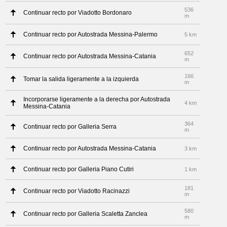
536
Continuar recto por Viadotto Bordonaro
m
Continuar recto por Autostrada Messina-Palermo
5 km
652
Continuar recto por Autostrada Messina-Catania
m
166
Tomar la salida ligeramente a la izquierda
m
Incorporarse ligeramente a la derecha por Autostrada
4 km
Messina-Catania
364
Continuar recto por Galleria Serra
m
Continuar recto por Autostrada Messina-Catania
3 km
Continuar recto por Galleria Piano Cutiri
1 km
181
Continuar recto por Viadotto Racinazzi
m
580
Continuar recto por Galleria Scaletta Zanclea
m