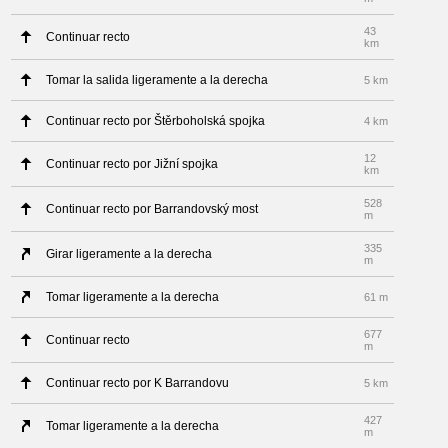
43
Continuar recto
km
Tomar la salida ligeramente a la derecha
5 km
Continuar recto por Štěrboholská spojka
4 km
12
Continuar recto por Jižní spojka
km
528
Continuar recto por Barrandovský most
m
335
Girar ligeramente a la derecha
m
Tomar ligeramente a la derecha
61 m
677
Continuar recto
m
Continuar recto por K Barrandovu
5 km
427
Tomar ligeramente a la derecha
m