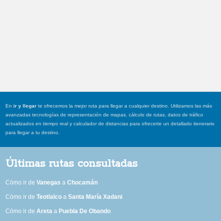
En
ir y llegar
te ofrecemos la mejor ruta para llegar a cualquier destino. Utilizamos las más
avanzadas tecnologías de representación de mapas, cálculo de rutas, datos de tráfico
actualizados en tiempo real y calculador de distancias para ofrecerte un detallado itenerario
para llegar a tu destino.
Últimas rutas consultadas
Cómo ir de
Vanegas
a
Chocamán
Cómo ir de
Teotlalco
a
Santa María Xadani
Cómo ir de
Areta
a
Puebla De Obando