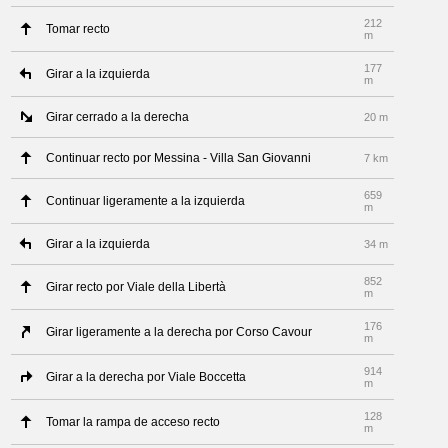
212
Tomar recto
m
177
Girar a la izquierda
m
Girar cerrado a la derecha
20 m
Continuar recto por Messina - Villa San Giovanni
7 km
659
Continuar ligeramente a la izquierda
m
Girar a la izquierda
34 m
852
Girar recto por Viale della Libertà
m
176
Girar ligeramente a la derecha por Corso Cavour
m
914
Girar a la derecha por Viale Boccetta
m
128
Tomar la rampa de acceso recto
m