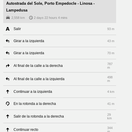
Autostrada del Sole, Porto Empedocle - Linosa -
Lampedusa
2,558 km
2 days 22 hours 4 mins
Salir
93 m
Girar a la izquierda
43 m
Girar a la izquierda
70 m
787
Al final de la calle a la derecha
m
498
Al final de la calle a la izquierda
m
Continuar a la izquierda
4 km
En la rotonda a la derecha
41 m
29
Salir de la rotonda a la derecha
km
344
Continuar recto
m