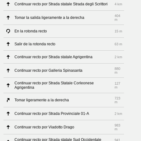
Continuar recto por Strada statale Strada degli Scrittori
4 km
404
Tomar la salida ligeramente a la derecha
m
En la rotonda recto
15 m
Salir de la rotonda recto
63 m
Continuar recto por Strada statale Agrigentina
2 km
880
Continuar recto por Galleria Spinasanta
m
Continuar recto por Strada Statale Corleonese
127
Agrigentina
m
723
Tomar ligeramente a la derecha
m
Continuar recto por Strada Provinciale 01-A
2 km
983
Continuar recto por Viadotto Drago
m
Continuar recto por Strada statale Sud Occidentale
941