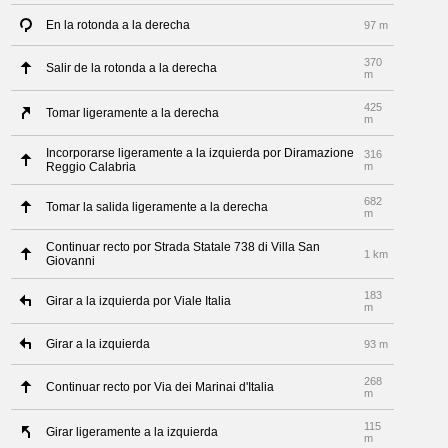
En la rotonda a la derecha
97 m
370
Salir de la rotonda a la derecha
m
425
Tomar ligeramente a la derecha
m
Incorporarse ligeramente a la izquierda por Diramazione
316
Reggio Calabria
m
682
Tomar la salida ligeramente a la derecha
m
Continuar recto por Strada Statale 738 di Villa San
1 km
Giovanni
183
Girar a la izquierda por Viale Italia
m
Girar a la izquierda
93 m
268
Continuar recto por Via dei Marinai d'Italia
m
115
Girar ligeramente a la izquierda
m