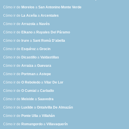
Cómo ir de
Morelos
a
San Antonino Monte Verde
Cómo ir de
La Aceña
a
Arcentales
Cómo ir de
Arrazola
a
Navès
Cómo ir de
Elkano
a
Ruyales Del Páramo
Cómo ir de
Irure
a
Sant Romà D'abella
Cómo ir de
Esquíroz
a
Grocin
Cómo ir de
Dicastillo
a
Valdastillas
Cómo ir de
Arraiza
a
Guevara
Cómo ir de
Portman
a
Astepe
Cómo ir de
O Reboledo
a
Vilar De Lor
Cómo ir de
O Cumial
a
Carballo
Cómo ir de
Meixide
a
Saavedra
Cómo ir de
Luxilde
a
Ontalvilla De Almazán
Cómo ir de
Ponte Ulla
a
Villahán
Cómo ir de
Romangordo
a
Villavaquerín