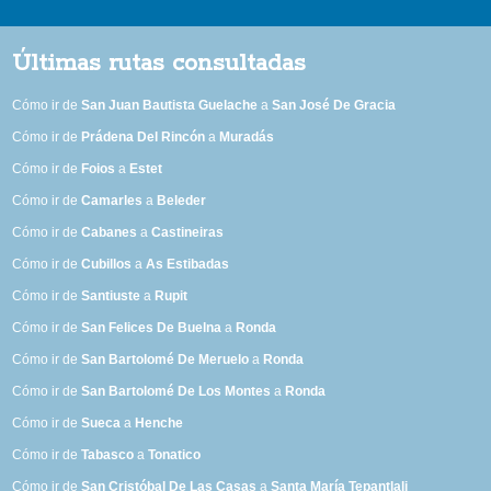
Últimas rutas consultadas
Cómo ir de
San Juan Bautista Guelache
a
San José De Gracia
Cómo ir de
Prádena Del Rincón
a
Muradás
Cómo ir de
Foios
a
Estet
Cómo ir de
Camarles
a
Beleder
Cómo ir de
Cabanes
a
Castineiras
Cómo ir de
Cubillos
a
As Estibadas
Cómo ir de
Santiuste
a
Rupit
Cómo ir de
San Felices De Buelna
a
Ronda
Cómo ir de
San Bartolomé De Meruelo
a
Ronda
Cómo ir de
San Bartolomé De Los Montes
a
Ronda
Cómo ir de
Sueca
a
Henche
Cómo ir de
Tabasco
a
Tonatico
Cómo ir de
San Cristóbal De Las Casas
a
Santa María Tepantlali