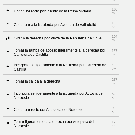
160
Continuar recto por Puente de la Reina Victoria
m
1
Continuar a la izquierda por Avenida de Valladolid
km
104
Girar a la derecha por Plaza de la República de Chile
m
Tomar la rampa de acceso ligeramente a la derecha por
137
Carretera de Castilla
m
Incorporarse ligeramente a la izquierda por Carretera de
4
Castilla
km
267
Tomar la salida a la derecha
m
Incorporarse ligeramente a la izquierda por Autovía del
30
Noroeste
km
9
Continuar recto por Autopista del Noroeste
km
Tomar ligeramente a la derecha por Autopista del
12
Noroeste
km