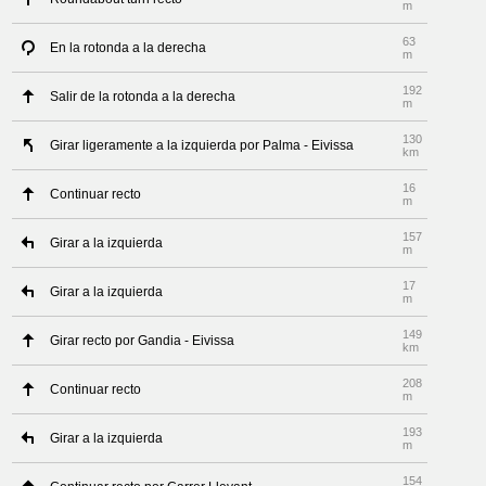
m
63
En la rotonda a la derecha
m
192
Salir de la rotonda a la derecha
m
130
Girar ligeramente a la izquierda por Palma - Eivissa
km
16
Continuar recto
m
157
Girar a la izquierda
m
17
Girar a la izquierda
m
149
Girar recto por Gandia - Eivissa
km
208
Continuar recto
m
193
Girar a la izquierda
m
154