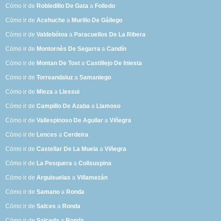
Cómo ir de
Robledillo De Gata
a
Folledo
Cómo ir de
Acehuche
a
Murillo De Gállego
Cómo ir de
Valdebótoa
a
Paracuellos De La Ribera
Cómo ir de
Montornès De Segarra
a
Candín
Cómo ir de
Montan De Tost
a
Castillejo De Iniesta
Cómo ir de
Torreandaluz
a
Samaniego
Cómo ir de
Mieza
a
Llessui
Cómo ir de
Campillo De Azaba
a
Llamoso
Cómo ir de
Vallespinoso De Aguilar
a
Viñegra
Cómo ir de
Lences
a
Cerdeira
Cómo ir de
Castellar De La Muela
a
Viñegra
Cómo ir de
La Pesquera
a
Collsuspina
Cómo ir de
Arguisuelas
a
Villamezán
Cómo ir de
Samano
a
Ronda
Cómo ir de
Salces
a
Ronda
Cómo ir de
Salceda
a
Ronda