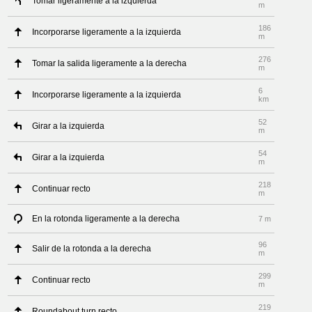
Tomar ligeramente a la izquierda
m
186
Incorporarse ligeramente a la izquierda
m
276
Tomar la salida ligeramente a la derecha
m
6
Incorporarse ligeramente a la izquierda
km
52
Girar a la izquierda
m
54
Girar a la izquierda
m
218
Continuar recto
m
En la rotonda ligeramente a la derecha
7 m
96
Salir de la rotonda a la derecha
m
299
Continuar recto
m
219
Roundabout turn recto