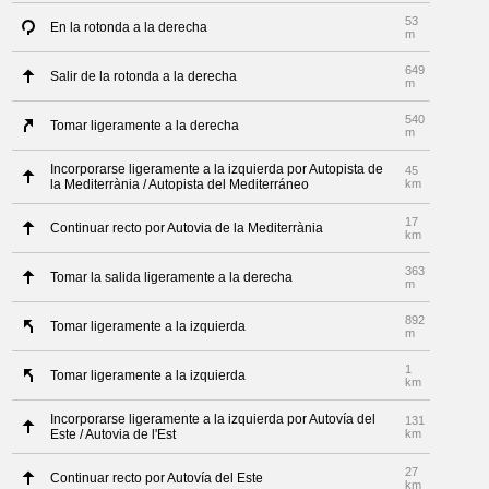
53
En la rotonda a la derecha
m
649
Salir de la rotonda a la derecha
m
540
Tomar ligeramente a la derecha
m
Incorporarse ligeramente a la izquierda por Autopista de
45
la Mediterrània / Autopista del Mediterráneo
km
17
Continuar recto por Autovia de la Mediterrània
km
363
Tomar la salida ligeramente a la derecha
m
892
Tomar ligeramente a la izquierda
m
1
Tomar ligeramente a la izquierda
km
Incorporarse ligeramente a la izquierda por Autovía del
131
Este / Autovia de l'Est
km
27
Continuar recto por Autovía del Este
km