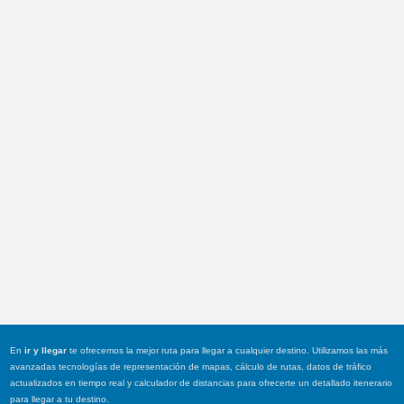
En
ir y llegar
te ofrecemos la mejor ruta para llegar a cualquier destino. Utilizamos las más
avanzadas tecnologías de representación de mapas, cálculo de rutas, datos de tráfico
actualizados en tiempo real y calculador de distancias para ofrecerte un detallado itenerario
para llegar a tu destino.