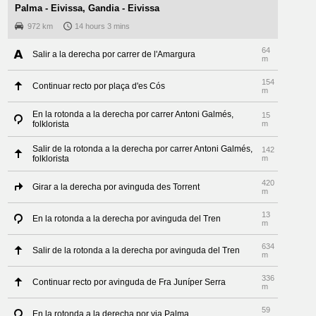
Palma - Eivissa, Gandia - Eivissa
972 km
14 hours 3 mins
64
Salir a la derecha por carrer de l'Amargura
m
154
Continuar recto por plaça d'es Cós
m
En la rotonda a la derecha por carrer Antoni Galmés,
15
folklorista
m
Salir de la rotonda a la derecha por carrer Antoni Galmés,
142
folklorista
m
420
Girar a la derecha por avinguda des Torrent
m
13
En la rotonda a la derecha por avinguda del Tren
m
634
Salir de la rotonda a la derecha por avinguda del Tren
m
336
Continuar recto por avinguda de Fra Juníper Serra
m
59
En la rotonda a la derecha por via Palma