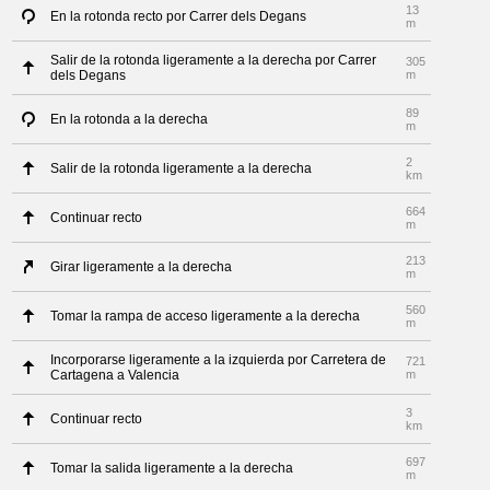
13
En la rotonda recto por Carrer dels Degans
m
Salir de la rotonda ligeramente a la derecha por Carrer
305
dels Degans
m
89
En la rotonda a la derecha
m
2
Salir de la rotonda ligeramente a la derecha
km
664
Continuar recto
m
213
Girar ligeramente a la derecha
m
560
Tomar la rampa de acceso ligeramente a la derecha
m
Incorporarse ligeramente a la izquierda por Carretera de
721
Cartagena a Valencia
m
3
Continuar recto
km
697
Tomar la salida ligeramente a la derecha
m