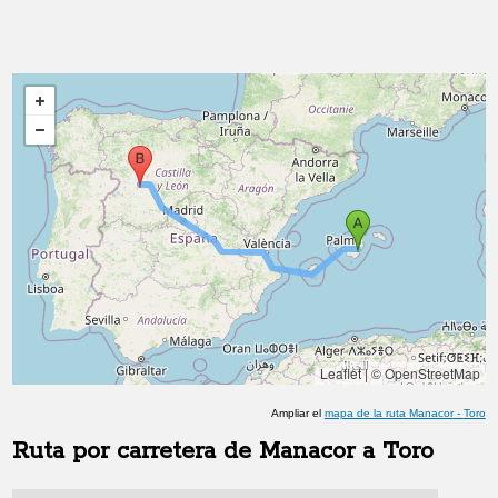
Leaflet
|
© OpenStreetMap
Ampliar el
mapa de la ruta
Manacor
-
Toro
Ruta por carretera de
Manacor
a
Toro