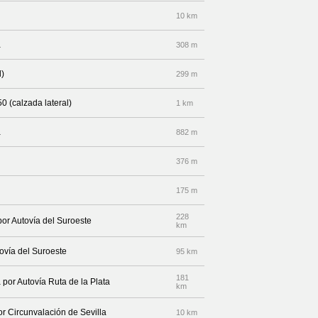
10 km
a
308 m
l)
299 m
0 (calzada lateral)
1 km
a
882 m
376 m
175 m
228
por Autovía del Suroeste
km
tovía del Suroeste
95 km
181
 por Autovía Ruta de la Plata
km
or Circunvalación de Sevilla
10 km