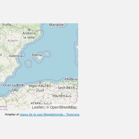
Leaflet
|
© OpenStreetMap
Ampliar el
mapa de la ruta
Majadahonda
-
Torrecera