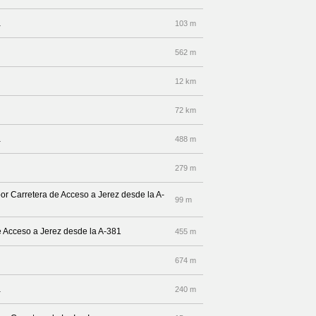
a
103 m
562 m
12 km
72 km
a
488 m
279 m
por Carretera de Acceso a Jerez desde la A-
99 m
de Acceso a Jerez desde la A-381
455 m
674 m
a
240 m