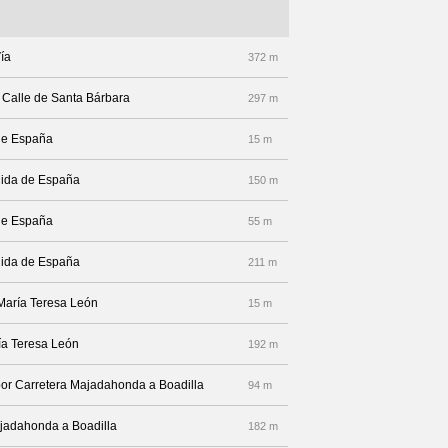
Vía
372 m
r Calle de Santa Bárbara
297 m
 de España
15 m
enida de España
150 m
 de España
55 m
enida de España
211 m
 María Teresa León
15 m
ría Teresa León
192 m
por Carretera Majadahonda a Boadilla
94 m
Majadahonda a Boadilla
182 m