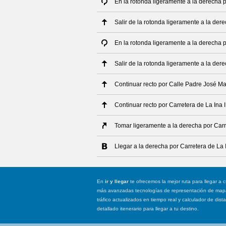
En la rotonda ligeramente a la derecha p
Salir de la rotonda ligeramente a la dere
En la rotonda ligeramente a la derecha p
Salir de la rotonda ligeramente a la dere
Continuar recto por Calle Padre José Ma
Continuar recto por Carretera de La Ina I
Tomar ligeramente a la derecha por Carre
Llegar a la derecha por Carretera de La I
En
ir y llegar
te ofrecemos la mejor ruta para llegar a c
más avanzadas tecnologías de representación de mapas
tráfico actualizados en tiempo real y calculador de dist
detallado itenerario para llegar a tu destino.