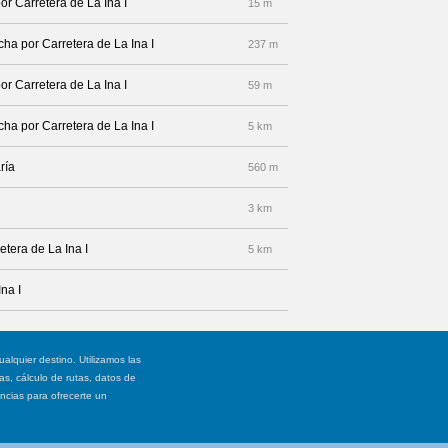
or Carretera de La Ina I
15 m
cha por Carretera de La Ina I
237 m
or Carretera de La Ina I
59 m
cha por Carretera de La Ina I
5 km
ría
560 m
3 km
tera de La Ina I
5 km
na I
ualquier destino. Utilizamos las
, cálculo de rutas, datos de
ancias para ofrecerte un