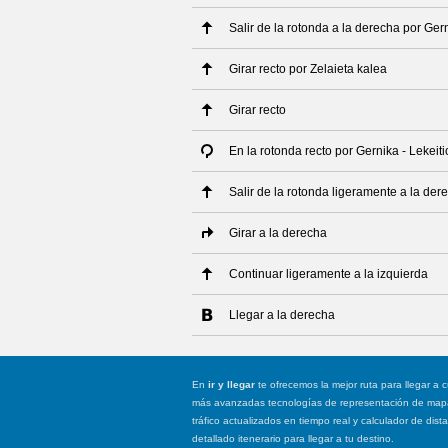
Salir de la rotonda a la derecha por Gern
Girar recto por Zelaieta kalea
Girar recto
En la rotonda recto por Gernika - Lekeit
Salir de la rotonda ligeramente a la der
Girar a la derecha
Continuar ligeramente a la izquierda
Llegar a la derecha
En
ir y llegar
te ofrecemos la mejor ruta para llegar a c
más avanzadas tecnologías de representación de mapas
tráfico actualizados en tiempo real y calculador de dist
detallado itenerario para llegar a tu destino.