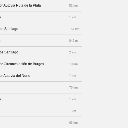
or Autovía Ruta de la Plata
51 km
a
1 km
 de Santiago
157 km
n
842 m
 de Santiago
2 km
por Circunvalación de Burgos
10 km
or Autovía del Norte
7 km
76 km
a
1 km
1 km
63 km