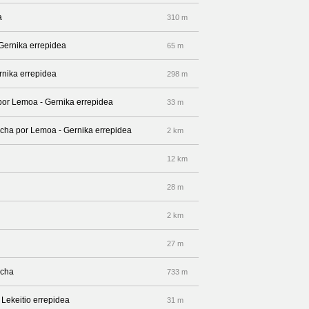
a
310 m
 Gernika errepidea
65 m
rnika errepidea
298 m
 por Lemoa - Gernika errepidea
33 m
recha por Lemoa - Gernika errepidea
2 km
12 km
28 m
2 km
27 m
echa
733 m
 Lekeitio errepidea
31 m