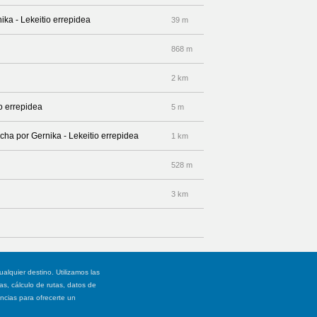
ika - Lekeitio errepidea
39 m
868 m
2 km
io errepidea
5 m
echa por Gernika - Lekeitio errepidea
1 km
528 m
3 km
ualquier destino. Utilizamos las
, cálculo de rutas, datos de
ancias para ofrecerte un