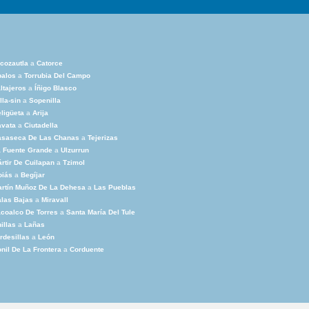
cozautla
a
Catorce
balos
a
Torrubia Del Campo
ltajeros
a
Íñigo Blasco
lla-sin
a
Sopenilla
ligüeta
a
Arija
avata
a
Ciutadella
asaseca De Las Chanas
a
Tejerizas
 Fuente Grande
a
Ulzurrun
rtir De Cuilapan
a
Tzimol
oiás
a
Begíjar
rtín Muñoz De La Dehesa
a
Las Pueblas
las Bajas
a
Miravall
coalco De Torres
a
Santa María Del Tule
illas
a
Lañas
rdesillas
a
León
nil De La Frontera
a
Corduente