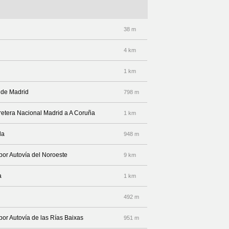
38 m
4 km
1 km
a de Madrid
798 m
arretera Nacional Madrid a A Coruña
1 km
da
948 m
 por Autovía del Noroeste
9 km
a
1 km
492 m
por Autovía de las Rías Baixas
951 m