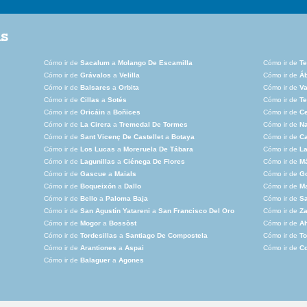
as
Cómo ir de
Sacalum
a
Molango De Escamilla
Cómo ir de
Te
Cómo ir de
Grávalos
a
Velilla
Cómo ir de
Á
Cómo ir de
Balsares
a
Orbita
Cómo ir de
Va
Cómo ir de
Cillas
a
Sotés
Cómo ir de
Te
Cómo ir de
Oricáin
a
Boñices
Cómo ir de
Ce
Cómo ir de
La Cirera
a
Tremedal De Tormes
Cómo ir de
N
Cómo ir de
Sant Vicenç De Castellet
a
Botaya
Cómo ir de
C
Cómo ir de
Los Lucas
a
Moreruela De Tábara
Cómo ir de
La
Cómo ir de
Lagunillas
a
Ciénega De Flores
Cómo ir de
Má
Cómo ir de
Gascue
a
Maials
Cómo ir de
G
Cómo ir de
Boqueixón
a
Dallo
Cómo ir de
Ma
Cómo ir de
Bello
a
Paloma Baja
Cómo ir de
Sa
Cómo ir de
San Agustín Yatareni
a
San Francisco Del Oro
Cómo ir de
Za
Cómo ir de
Mogor
a
Bossòst
Cómo ir de
Ah
Cómo ir de
Tordesillas
a
Santiago De Compostela
Cómo ir de
To
Cómo ir de
Arantiones
a
Aspai
Cómo ir de
Co
Cómo ir de
Balaguer
a
Agones