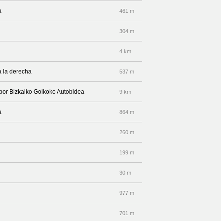
a
461 m
304 m
4 km
a la derecha
537 m
 por Bizkaiko Golkoko Autobidea
9 km
a
864 m
260 m
199 m
30 m
977 m
701 m