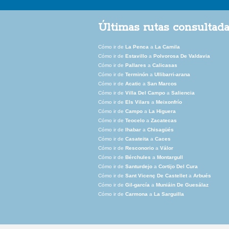
Últimas rutas consultad
Cómo ir de
La Penca
a
La Camila
Cómo ir de
Estavillo
a
Polvorosa De Valdavia
Cómo ir de
Pallares
a
Calicasas
Cómo ir de
Terminón
a
Ullibarri-arana
Cómo ir de
Acatic
a
San Marcos
Cómo ir de
Villa Del Campo
a
Saliencia
Cómo ir de
Els Vilars
a
Meixonfrío
Cómo ir de
Campo
a
La Higuera
Cómo ir de
Teocelo
a
Zacatecas
Cómo ir de
Ihabar
a
Chisagüés
Cómo ir de
Casateita
a
Caces
Cómo ir de
Resconorio
a
Válor
Cómo ir de
Bérchules
a
Montargull
Cómo ir de
Santurdejo
a
Cortijo Del Cura
Cómo ir de
Sant Vicenç De Castellet
a
Arbués
Cómo ir de
Gil-garcía
a
Muniáin De Guesálaz
Cómo ir de
Carmona
a
La Sarguilla