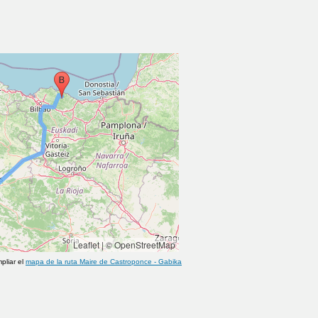
Leaflet
|
© OpenStreetMap
pliar el
mapa de la ruta
Maire de Castroponce
-
Gabika