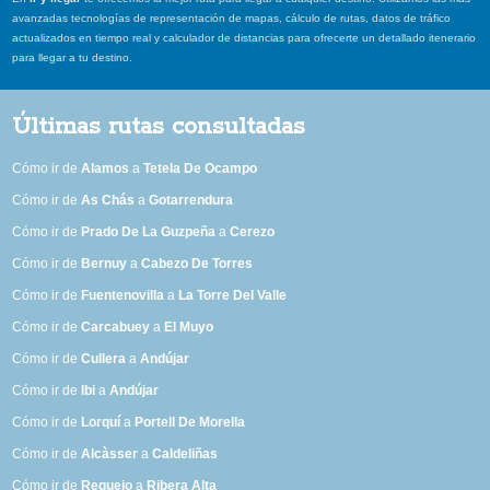
avanzadas tecnologías de representación de mapas, cálculo de rutas, datos de tráfico
actualizados en tiempo real y calculador de distancias para ofrecerte un detallado itenerario
para llegar a tu destino.
Últimas rutas consultadas
Cómo ir de
Alamos
a
Tetela De Ocampo
Cómo ir de
As Chás
a
Gotarrendura
Cómo ir de
Prado De La Guzpeña
a
Cerezo
Cómo ir de
Bernuy
a
Cabezo De Torres
Cómo ir de
Fuentenovilla
a
La Torre Del Valle
Cómo ir de
Carcabuey
a
El Muyo
Cómo ir de
Cullera
a
Andújar
Cómo ir de
Ibi
a
Andújar
Cómo ir de
Lorquí
a
Portell De Morella
Cómo ir de
Alcàsser
a
Caldeliñas
Cómo ir de
Requejo
a
Ribera Alta