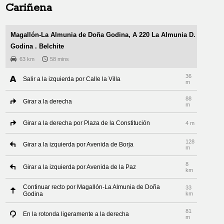
Cariñena
Magallón-La Almunia de Doña Godina, A 220 La Almunia D.
Godina . Belchite
63 km
58 mins
36
Salir a la izquierda por Calle la Villa
m
88
Girar a la derecha
m
Girar a la derecha por Plaza de la Constitución
4 m
128
Girar a la izquierda por Avenida de Borja
m
8
Girar a la izquierda por Avenida de la Paz
km
Continuar recto por Magallón-La Almunia de Doña
33
Godina
km
81
En la rotonda ligeramente a la derecha
m