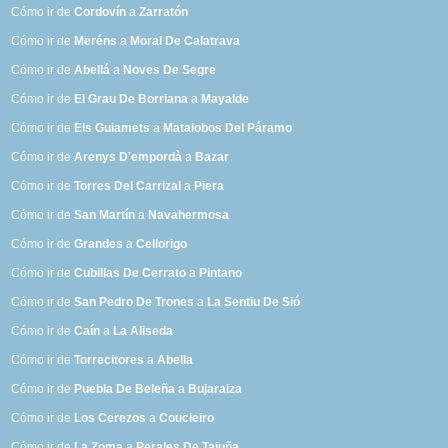
Cómo ir de
Cordovín
a
Zarratón
Cómo ir de
Meréns
a
Moral De Calatrava
Cómo ir de
Abellá
a
Noves De Segre
Cómo ir de
El Grau De Borriana
a
Mayalde
Cómo ir de
Els Guiamets
a
Matalobos Del Páramo
Cómo ir de
Arenys D'empordà
a
Bazar
Cómo ir de
Torres Del Carrizal
a
Piera
Cómo ir de
San Martín
a
Navahermosa
Cómo ir de
Grandes
a
Cellorigo
Cómo ir de
Cubillas De Cerrato
a
Pintano
Cómo ir de
San Pedro De Trones
a
La Sentiu De Sió
Cómo ir de
Caín
a
La Aliseda
Cómo ir de
Torrecitores
a
Abella
Cómo ir de
Puebla De Beleña
a
Bujaraiza
Cómo ir de
Los Cerezos
a
Coucieiro
Cómo ir de
La Zoma
a
Perales De Tajuña