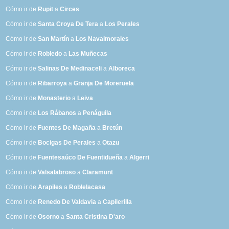
Cómo ir de
Rupit
a
Circes
Cómo ir de
Santa Croya De Tera
a
Los Perales
Cómo ir de
San Martín
a
Los Navalmorales
Cómo ir de
Robledo
a
Las Muñecas
Cómo ir de
Salinas De Medinaceli
a
Alboreca
Cómo ir de
Ribarroya
a
Granja De Moreruela
Cómo ir de
Monasterio
a
Leiva
Cómo ir de
Los Rábanos
a
Penáguila
Cómo ir de
Fuentes De Magaña
a
Bretún
Cómo ir de
Bocigas De Perales
a
Otazu
Cómo ir de
Fuentesaúco De Fuentidueña
a
Algerri
Cómo ir de
Valsalabroso
a
Claramunt
Cómo ir de
Arapiles
a
Roblelacasa
Cómo ir de
Renedo De Valdavia
a
Capilerilla
Cómo ir de
Osorno
a
Santa Cristina D'aro