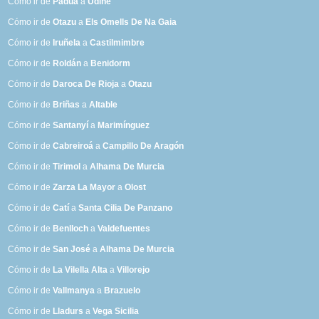
Cómo ir de
Padua
a
Udine
Cómo ir de
Otazu
a
Els Omells De Na Gaia
Cómo ir de
Iruñela
a
Castilmimbre
Cómo ir de
Roldán
a
Benidorm
Cómo ir de
Daroca De Rioja
a
Otazu
Cómo ir de
Briñas
a
Altable
Cómo ir de
Santanyí
a
Marimínguez
Cómo ir de
Cabreiroá
a
Campillo De Aragón
Cómo ir de
Tirimol
a
Alhama De Murcia
Cómo ir de
Zarza La Mayor
a
Olost
Cómo ir de
Catí
a
Santa Cilia De Panzano
Cómo ir de
Benlloch
a
Valdefuentes
Cómo ir de
San José
a
Alhama De Murcia
Cómo ir de
La Vilella Alta
a
Villorejo
Cómo ir de
Vallmanya
a
Brazuelo
Cómo ir de
Lladurs
a
Vega Sicilia