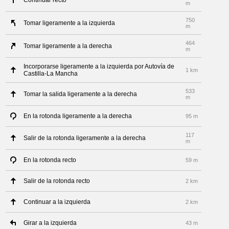
Continuar recto
m
750
Tomar ligeramente a la izquierda
m
464
Tomar ligeramente a la derecha
m
Incorporarse ligeramente a la izquierda por Autovía de
1 km
Castilla-La Mancha
533
Tomar la salida ligeramente a la derecha
m
En la rotonda ligeramente a la derecha
95 m
117
Salir de la rotonda ligeramente a la derecha
m
En la rotonda recto
59 m
Salir de la rotonda recto
2 km
Continuar a la izquierda
2 km
Girar a la izquierda
43 m