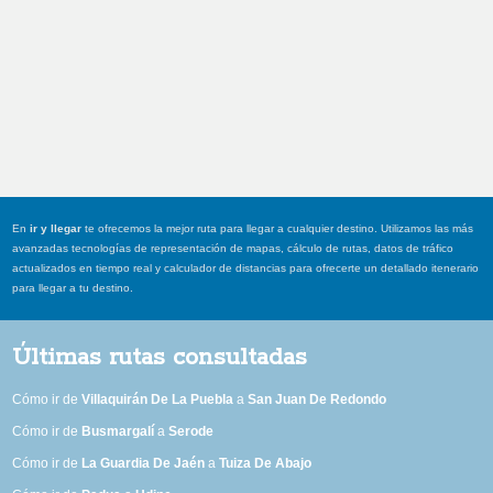
En
ir y llegar
te ofrecemos la mejor ruta para llegar a cualquier destino. Utilizamos las más
avanzadas tecnologías de representación de mapas, cálculo de rutas, datos de tráfico
actualizados en tiempo real y calculador de distancias para ofrecerte un detallado itenerario
para llegar a tu destino.
Últimas rutas consultadas
Cómo ir de
Villaquirán De La Puebla
a
San Juan De Redondo
Cómo ir de
Busmargalí
a
Serode
Cómo ir de
La Guardia De Jaén
a
Tuiza De Abajo