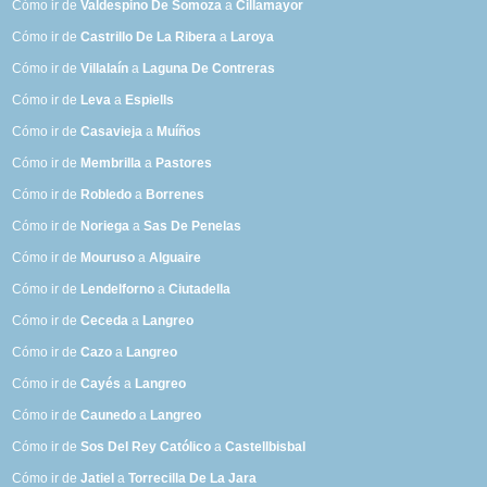
Cómo ir de
Valdespino De Somoza
a
Cillamayor
Cómo ir de
Castrillo De La Ribera
a
Laroya
Cómo ir de
Villalaín
a
Laguna De Contreras
Cómo ir de
Leva
a
Espiells
Cómo ir de
Casavieja
a
Muíños
Cómo ir de
Membrilla
a
Pastores
Cómo ir de
Robledo
a
Borrenes
Cómo ir de
Noriega
a
Sas De Penelas
Cómo ir de
Mouruso
a
Alguaire
Cómo ir de
Lendelforno
a
Ciutadella
Cómo ir de
Ceceda
a
Langreo
Cómo ir de
Cazo
a
Langreo
Cómo ir de
Cayés
a
Langreo
Cómo ir de
Caunedo
a
Langreo
Cómo ir de
Sos Del Rey Católico
a
Castellbisbal
Cómo ir de
Jatiel
a
Torrecilla De La Jara