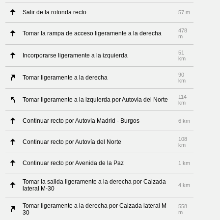
Salir de la rotonda recto
57 m
478
Tomar la rampa de acceso ligeramente a la derecha
m
51
Incorporarse ligeramente a la izquierda
km
90
Tomar ligeramente a la derecha
km
114
Tomar ligeramente a la izquierda por Autovía del Norte
km
Continuar recto por Autovía Madrid - Burgos
6 km
108
Continuar recto por Autovía del Norte
km
Continuar recto por Avenida de la Paz
1 km
Tomar la salida ligeramente a la derecha por Calzada
4 km
lateral M-30
Tomar ligeramente a la derecha por Calzada lateral M-
558
30
m