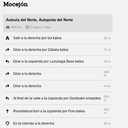
Mocejón
Autovía del Norte, Autopista del Norte
454 km
5 hours 7 mins
Salir a la derecha por Iza kalea
15 m
Girar a la derecha por Zabala kalea
71 m
Girar a la izquierda por Luzuriaga Baso kalea
76 m
208
Girar a la derecha
m
Girar a la derecha
4 km
620
Al final de la calle a la izquierda por Gordoako errepidea
m
560
Roundabout turn a la izquierda por Foru kalea
m
En la rotonda a la derecha
95 m