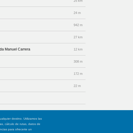
25 km
24 m
942 m
27 km
ida Manuel Carrera
12 km
308 m
172 m
22 m
ualquier destino. Utilizamos las
, cálculo de rutas, datos de
ancias para ofrecerte un