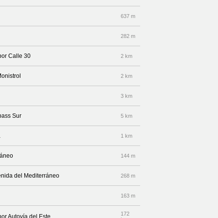
637 m
282 m
por Calle 30
2 km
onistrol
2 km
3 km
pass Sur
5 km
a
1 km
ráneo
144 m
enida del Mediterráneo
268 m
163 m
172
por Autovía del Este