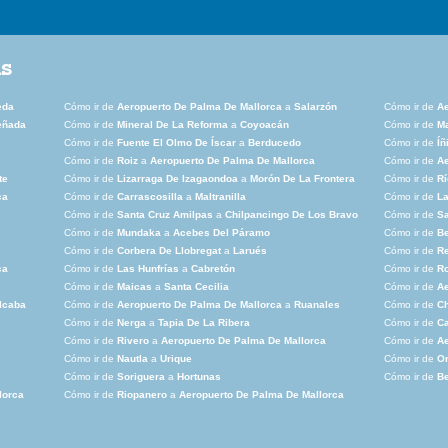
as
eda
Cómo ir de
Aeropuerto De Palma De Mallorca
a
Salarzón
Cómo ir de
Ae
eñada
Cómo ir de
Mineral De La Reforma
a
Coyoacán
Cómo ir de
Ma
Cómo ir de
Fuente El Olmo De Íscar
a
Berducedo
Cómo ir de
Íñ
Cómo ir de
Roiz
a
Aeropuerto De Palma De Mallorca
Cómo ir de
Ae
te
Cómo ir de
Lizarraga De Izagaondoa
a
Morón De La Frontera
Cómo ir de
Rí
ca
Cómo ir de
Carrascosilla
a
Maltranilla
Cómo ir de
La
Cómo ir de
Santa Cruz Amilpas
a
Chilpancingo De Los Bravo
Cómo ir de
Sa
Cómo ir de
Mundaka
a
Acebes Del Páramo
Cómo ir de
B
Cómo ir de
Corbera De Llobregat
a
Larués
Cómo ir de
Re
ca
Cómo ir de
Las Hunfrías
a
Cabretón
Cómo ir de
R
Cómo ir de
Maicas
a
Santa Cecilia
Cómo ir de
Ae
lcaba
Cómo ir de
Aeropuerto De Palma De Mallorca
a
Ruanales
Cómo ir de
Ch
Cómo ir de
Nerga
a
Tapia De La Ribera
Cómo ir de
C
Cómo ir de
Rivero
a
Aeropuerto De Palma De Mallorca
Cómo ir de
Ae
Cómo ir de
Nautla
a
Urique
Cómo ir de
Om
Cómo ir de
Soriguera
a
Hortunas
Cómo ir de
Be
lorca
Cómo ir de
Riopanero
a
Aeropuerto De Palma De Mallorca