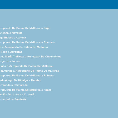
ropuerto De Palma De Mallorca
a
Saja
nchita
a
Novelda
igo Blasco
a
Canena
ropuerto De Palma De Mallorca
a
Ruerrero
o
a
Aeropuerto De Palma De Mallorca
 Toba
a
Xurenzás
nta María Tlalixtac
a
Huiloapan De Cuauhtémoc
erganzo
a
Inoso
villa
a
Aeropuerto De Palma De Mallorca
ocamundo
a
Aeropuerto De Palma De Mallorca
ropuerto De Palma De Mallorca
a
Rubayo
alcatongo De Hidalgo
a
Méndez
arracedo
a
Ribaforada
ropuerto De Palma De Mallorca
a
Rozas
itlán De Juárez
a
Cuzamá
rceruelo
a
Santiuste