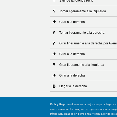
Salir de la rotonda recto
Tomar ligeramente a la izquierda
Girar a la derecha
Tomar ligeramente a la derecha
Girar ligeramente a la derecha por Aven
Girar a la derecha
Girar ligeramente a la izquierda
Girar a la derecha
Llegar a la derecha
En
ir y llegar
te ofrecemos la mejor ruta para llegar a c
más avanzadas tecnologías de representación de mapas
tráfico actualizados en tiempo real y calculador de dist