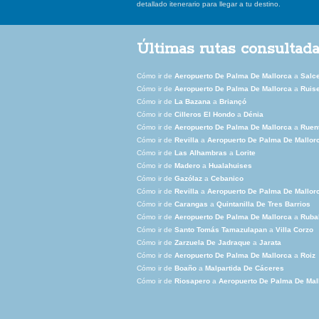
detallado itenerario para llegar a tu destino.
Últimas rutas consultad
Cómo ir de
Aeropuerto De Palma De Mallorca
a
Salc
Cómo ir de
Aeropuerto De Palma De Mallorca
a
Ruis
Cómo ir de
La Bazana
a
Briançó
Cómo ir de
Cilleros El Hondo
a
Dénia
Cómo ir de
Aeropuerto De Palma De Mallorca
a
Ruen
Cómo ir de
Revilla
a
Aeropuerto De Palma De Mallor
Cómo ir de
Las Alhambras
a
Lorite
Cómo ir de
Madero
a
Hualahuises
Cómo ir de
Gazólaz
a
Cebanico
Cómo ir de
Revilla
a
Aeropuerto De Palma De Mallor
Cómo ir de
Carangas
a
Quintanilla De Tres Barrios
Cómo ir de
Aeropuerto De Palma De Mallorca
a
Ruba
Cómo ir de
Santo Tomás Tamazulapan
a
Villa Corzo
Cómo ir de
Zarzuela De Jadraque
a
Jarata
Cómo ir de
Aeropuerto De Palma De Mallorca
a
Roiz
Cómo ir de
Boaño
a
Malpartida De Cáceres
Cómo ir de
Riosapero
a
Aeropuerto De Palma De Mal