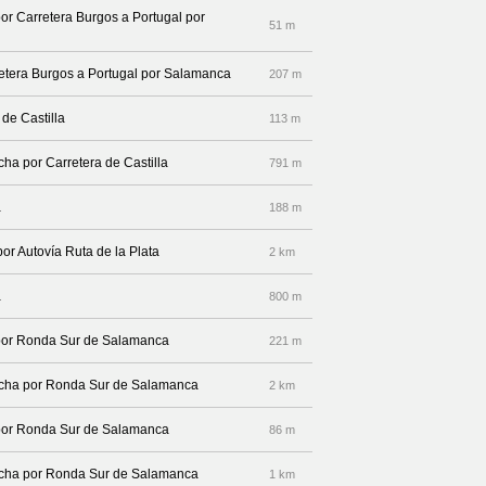
por Carretera Burgos a Portugal por
51 m
rretera Burgos a Portugal por Salamanca
207 m
 de Castilla
113 m
cha por Carretera de Castilla
791 m
a
188 m
por Autovía Ruta de la Plata
2 km
a
800 m
 por Ronda Sur de Salamanca
221 m
erecha por Ronda Sur de Salamanca
2 km
 por Ronda Sur de Salamanca
86 m
erecha por Ronda Sur de Salamanca
1 km