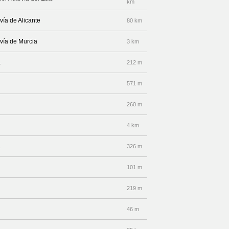
km
vía de Alicante
80 km
vía de Murcia
3 km
a
212 m
571 m
260 m
4 km
a
326 m
101 m
219 m
46 m