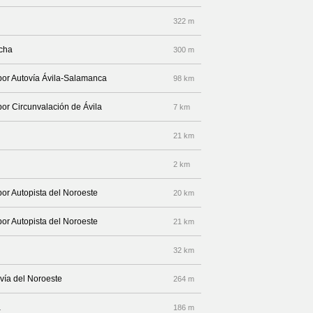
322 m
echa
300 m
 por Autovía Ávila-Salamanca
98 km
por Circunvalación de Ávila
7 km
21 km
2 km
por Autopista del Noroeste
20 km
por Autopista del Noroeste
21 km
32 km
vía del Noroeste
264 m
a
186 m