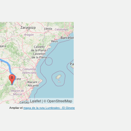
Leaflet
|
© OpenStreetMap
Ampliar el
mapa de la ruta
Lumbrales
-
El Ginete