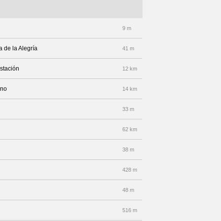
9 m
a de la Alegría
41 m
Estación
12 km
ino
14 km
33 m
62 km
38 m
428 m
48 m
516 m