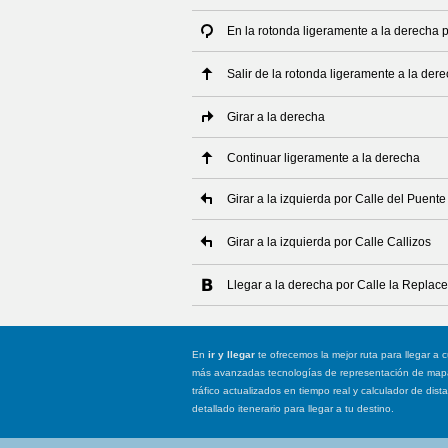
En la rotonda ligeramente a la derecha p
Salir de la rotonda ligeramente a la der
Girar a la derecha
Continuar ligeramente a la derecha
Girar a la izquierda por Calle del Puente
Girar a la izquierda por Calle Callizos
Llegar a la derecha por Calle la Replace
En
ir y llegar
te ofrecemos la mejor ruta para llegar a c
más avanzadas tecnologías de representación de mapas
tráfico actualizados en tiempo real y calculador de dist
detallado itenerario para llegar a tu destino.