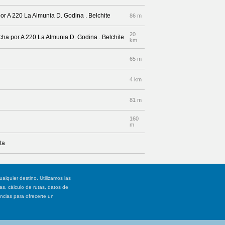
or A 220 La Almunia D. Godina . Belchite
86 m
20
echa por A 220 La Almunia D. Godina . Belchite
km
65 m
4 km
81 m
160
m
ta
ualquier destino. Utilizamos las
, cálculo de rutas, datos de
ancias para ofrecerte un