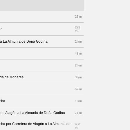
25 m
222
id
m
n a La Almunia de Doña Godina
2 km
49 m
2 km
nida de Monares
3 km
67 m
echa
1 km
ra de Alagón a La Almunia de Doña Godina
71 m
echa por Carretera de Alagón a La Almunia de
900
m